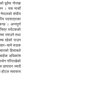
 पूर्वमा गोरखा
ा छन । यस नासोँ
ा नेपालको संघीय
टकीय पदयात्राका
न्छ । अन्नपुर्ण
 भित्र पर्यटकको
ेशमा रमाउने तथा
उच्च रहेको पाउन
शीसहर–चामे सडक
ञ्चारको हिसाबले
ा बाहेक अधिकांश
पभोग गरिराखेको
 उत्पादन ज्यादै
ोत होटल व्यवसाय