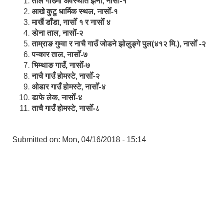
ताल गाउँमा अवस्थीत झर्ना, नासोँ-१
आखे कुटु धार्मिक स्थल, नासोँ-१
मार्खै डाँडा, नासोँ १ र नासोँ ४
डाेना ताल, नासोँ-२
ताम्राङ गुम्वा र नाचै गाउँ जोडने झोलुङ्गे पुल(४१२ मि.), नासोँ -२
पन्कार ताल, नासोँ-७
भिम्थाङ गाउँ, नासोँ-७
नाचै गाउँ होमस्टे, नासोँ-२
ओ‍‍‌डार गाउँ होमस्टे, नासोँ-४
डाफे लेक, नासोँ-४
ताचै गाउँ होमस्टे, नासोँ-८
Submitted on:
Mon, 04/16/2018 - 15:14