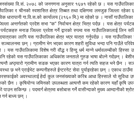
 जनसंख्या वि.सं. २०७८ को जनगणना अनुसार १६७१ रहेको छ । यस गाउँपालिकाको
गाउँपालिका र चीनको स्वशासित क्षेत्र तिब्बत तथा दक्षिणमा लमजुङ जिल्ला रहेक
विक धारापानी गा.वि.स.को कार्यालय (२१६० मि.) मा रहेको छ । नासोँ गाउँपालिक
ल्ला अन्तर्गतको प्रदेश सभा “क” निर्वाचन क्षेत्र भित्र पर्दछ । यस क्षेत्र पर्य
ेशी पर्यटकहरु मनाङ जिल्ला प्रवेश गर्ने द्वारको रुपमा यस गाउँपालिकालाई लिन सकि
पदयात्राका लागि यस गाउँपालिका क्षेत्र भएर यात्रा गर्नुपर्दछ । यस गाउँपालिका
ु सञ्चालनमा छन् । ग्रामीण भेग भएका कारण शहरी सुविधा भन्दा पनि गाउँले परिव
 यस गाउँपालिकामा विशेष गरी वौद्ध र हिन्दु धर्म मान्ने धर्मावलम्बीको हिस्सा 
पनि रहेको यस गाउँपालिकाका अधिकांश जनताले गुरुङ भाषा बोल्ने गर्दछन् । बे
्यन्तै अप्ठ्यारो ग्रामीण सडक भएका कारण यात्रा गर्न त्यति सहज भने छैन । स
्था छ भने प्राईभेट कम्पनीहरुले ईन्टरनेट सेवा पुर्याइरहेका छन् । एकाध ठाउँम
सरसफाईको अवस्थालाई हेर्दा कुल जनसंख्याको करिब आधा हिस्साले यो सुविधा उ
सकेको छैन । कृषियोग्य जमिनको उपलब्धता अत्यन्तै कम रहेको कारण यहाँ कृषि उपज
पाउन सकिन्छ । पदमार्ग क्षेत्रमा बसोबास गर्ने वासीन्दाको मुख्य आम्दानीको श्र
 गर्न बाध्य छन् ।