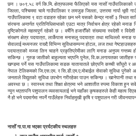
छन । ७०९.५८ वर्ग कि.मि. क्षेत्रफलमा फैलिएको यस नासोँ गाउँपालिकाको
जिल्ला, पश्चिममा चामे गाउँपालिका र लमजुङ जिल्ला, उत्तरमा नार्पा भूमी 
गाउँपालिकामा ९ वटा वडाहरु रहेका छन भने यसको केन्द्र नासोँ ३ स्थित सा
संरचना अन्तर्गत प्रतिनिधिसभाको एउटा मात्र निर्वाचन क्षेत्र रहेको मनाङ जि
दृष्टिकोणले महत्वपुर्ण रहेको छ । वर्षेनि हजारौँको संख्यामा स्वदेशी र विद
संरक्षण क्षेत्र पदयात्रा, लार्केपास मनासलु पदयात्रा तथा माथिल्लो मनाङ 
सेवालाई मध्यनजर राख्दै विभिन्न सुविधासम्पन्न होटल, लज तथा गेष्टहाउसहर
पदयात्राको मज्जा लिन चाहने प्रकृतिप्रेमीका लागि मनाङ अनुपम गन्तब्य हो ।
सकिन्छ । गुरुङ जातीको बाहुल्यता भएपनि पुनेल, वि.क.लगायतका जातीहरु 
खण्डमा पर्ने यस गाउँपालिकामा सडक यातायातले छोएपनि कच्ची साँघुरो र अत
नेपाल टेलिकमको जि.एस.एम. र सि.डी.एम.ए.मोबाईल सेवाको सुविधा पुगेको अवस
जनताले विद्युतको सुविधा उपभोग गरीरहेका पाउन सकिन्छ । खानेपानी तथा 
अवस्था छ । स्वास्थ्य तथा शिक्षा क्षेत्रमा भने आशातीत रुपमा विकाश हुन 
न्युन भएतापनि पशुपालन व्यवसायलाई भने यहाँका कृषकहरुले केही महत्व दिएको 
नै हो भने पदमार्गमा नपर्ने गाउँलेहरु निर्वाहमुखी कृषि र पशुपालन गरी जीवनयापन
नासोँ गा.पा.मा भएका प्रर्यटकीय स्थलहरु