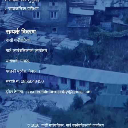
सार्वजनिक परीक्षण
सम्पर्क विवरण
नासाेँ गाउँपालिका
गाउँ कार्यपालिकाकाे कार्यालय
धारापानी‚ मनाङ‚
गण्डकी प्रदेश‚ नेपाल ।
सम्पर्क न‌ं‍: 9856049450
इमेल ठेगाना:
:nasonruralmunicipality@gmail.com
© 2026 नासाेँ गाउँपालिका, गाउँ कार्यपालिकाकाे कार्यालय