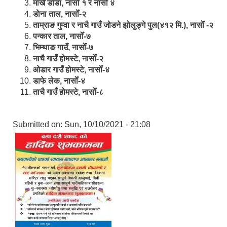
मार्खै डाँडा, नासोँ १ र नासोँ ४
डाेना ताल, नासोँ-२
ताम्राङ गुम्वा र नाचै गाउँ जोडने झोलुङ्गे पुल(४१२ मि.), नासोँ -२
पन्कार ताल, नासोँ-७
भिम्थाङ गाउँ, नासोँ-७
नाचै गाउँ होमस्टे, नासोँ-२
ओ‍‍‌डार गाउँ होमस्टे, नासोँ-४
डाफे लेक, नासोँ-४
ताचै गाउँ होमस्टे, नासोँ-८
Submitted on:
Sun, 10/10/2021 - 21:08