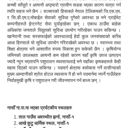
कच्ची साँघुरो र अत्यन्तै अप्ठ्यारो ग्रामीण सडक भएका कारण यात्रा गर्न
त्यति सहज भने छैन । सञ्चारको हिसाबले नेपाल टेलिकमको जि.एस.एम.
र सि.डी.एम.ए.मोबाईल सेवाको सुविधा पुगेको अवस्था छ भने प्राईभेट
कम्पनीहरुले ईन्टरनेट सेवा पुर्याइरहेका छन् । एकाध ठाउँमा बाहेक
अधिकांश जनताले विद्युतको सुविधा उपभोग गरीरहेका पाउन सकिन्छ ।
खानेपानी तथा सरसफाईको अवस्थालाई हेर्दा कुल जनसंख्याको करिब
आधा हिस्साले यो सुविधा उपभोग गरिराखेको अवस्था छ । स्वास्थ्य तथा
शिक्षा क्षेत्रमा भने आशातीत रुपमा विकाश हुन सकेको छैन । कृषियोग्य
जमिनको उपलब्धता अत्यन्तै कम रहेको कारण यहाँ कृषि उपज उत्पादन
ज्यादै न्युन भएतापनि पशुपालन व्यवसायलाई भने यहाँका कृषकहरुले केही
महत्व दिएको पाउन सकिन्छ । पदमार्ग क्षेत्रमा बसोबास गर्ने वासीन्दाको
मुख्य आम्दानीको श्रोत होटल व्यवसाय नै हो भने पदमार्गमा नपर्ने गाउँलेहरु
निर्वाहमुखी कृषि र पशुपालन गरी जीवनयापन गर्न बाध्य छन् ।
नासोँ गा.पा.मा भएका प्रर्यटकीय स्थलहरु
ताल गाउँमा अवस्थीत झर्ना, नासोँ-१
आखे कुटु धार्मिक स्थल, नासोँ-१