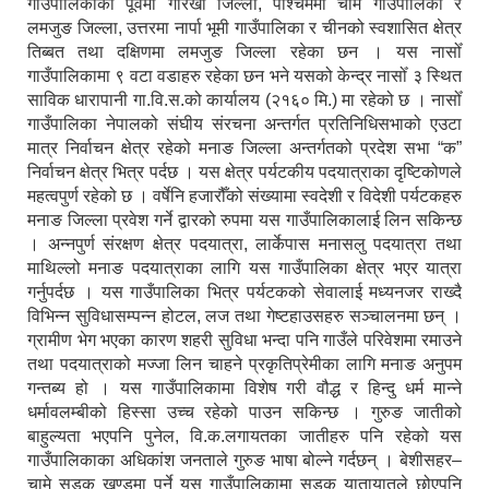
गाउँपालिकाको पूर्वमा गोरखा जिल्ला, पश्चिममा चामे गाउँपालिका र
लमजुङ जिल्ला, उत्तरमा नार्पा भूमी गाउँपालिका र चीनको स्वशासित क्षेत्र
तिब्बत तथा दक्षिणमा लमजुङ जिल्ला रहेका छन । यस नासोँ
गाउँपालिकामा ९ वटा वडाहरु रहेका छन भने यसको केन्द्र नासोँ ३ स्थित
साविक धारापानी गा.वि.स.को कार्यालय (२१६० मि.) मा रहेको छ । नासोँ
गाउँपालिका नेपालको संघीय संरचना अन्तर्गत प्रतिनिधिसभाको एउटा
मात्र निर्वाचन क्षेत्र रहेको मनाङ जिल्ला अन्तर्गतको प्रदेश सभा “क”
निर्वाचन क्षेत्र भित्र पर्दछ । यस क्षेत्र पर्यटकीय पदयात्राका दृष्टिकोणले
महत्वपुर्ण रहेको छ । वर्षेनि हजारौँको संख्यामा स्वदेशी र विदेशी पर्यटकहरु
मनाङ जिल्ला प्रवेश गर्ने द्वारको रुपमा यस गाउँपालिकालाई लिन सकिन्छ
। अन्नपुर्ण संरक्षण क्षेत्र पदयात्रा, लार्केपास मनासलु पदयात्रा तथा
माथिल्लो मनाङ पदयात्राका लागि यस गाउँपालिका क्षेत्र भएर यात्रा
गर्नुपर्दछ । यस गाउँपालिका भित्र पर्यटकको सेवालाई मध्यनजर राख्दै
विभिन्न सुविधासम्पन्न होटल, लज तथा गेष्टहाउसहरु सञ्चालनमा छन् ।
ग्रामीण भेग भएका कारण शहरी सुविधा भन्दा पनि गाउँले परिवेशमा रमाउने
तथा पदयात्राको मज्जा लिन चाहने प्रकृतिप्रेमीका लागि मनाङ अनुपम
गन्तब्य हो । यस गाउँपालिकामा विशेष गरी वौद्ध र हिन्दु धर्म मान्ने
धर्मावलम्बीको हिस्सा उच्च रहेको पाउन सकिन्छ । गुरुङ जातीको
बाहुल्यता भएपनि पुनेल, वि.क.लगायतका जातीहरु पनि रहेको यस
गाउँपालिकाका अधिकांश जनताले गुरुङ भाषा बोल्ने गर्दछन् । बेशीसहर–
चामे सडक खण्डमा पर्ने यस गाउँपालिकामा सडक यातायातले छोएपनि