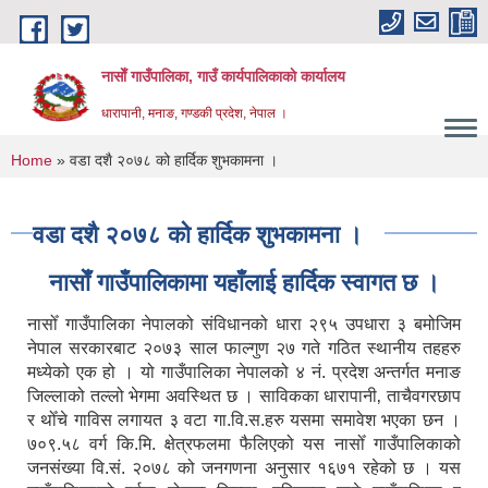
Skip to main content
नासाेँ गाउँपालिका, गाउँ कार्यपालिकाकाे कार्यालय
धारापानी, मनाङ, गण्डकी प्रदेश, नेपाल ।
You are here
Home
» वडा दशै २०७८ को हार्दिक शुभकामना ।
वडा दशै २०७८ को हार्दिक शुभकामना ।
नासाेँ गाउँपालिकामा यहाँलाई हार्दिक स्वागत छ ।
नासोँ गाउँपालिका नेपालको संविधानको धारा २९५ उपधारा ३ बमोजिम
नेपाल सरकारबाट २०७३ साल फाल्गुण २७ गते गठित स्थानीय तहहरु
मध्येको एक हो । यो गाउँपालिका नेपालको ४ नं. प्रदेश अन्तर्गत मनाङ
जिल्लाको तल्लो भेगमा अवस्थित छ । साविकका धारापानी‚ ताचैवगरछाप
र थोँचे गाविस लगायत ३ वटा गा.वि.स.हरु यसमा समावेश भएका छन ।
७०९.५८ वर्ग कि.मि. क्षेत्रफलमा फैलिएको यस नासोँ गाउँपालिकाको
जनसंख्या वि.सं. २०७८ को जनगणना अनुसार १६७१ रहेको छ । यस