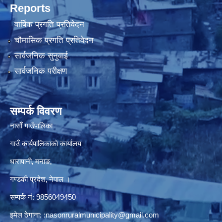
Reports
वार्षिक प्रगति प्रतिवेदन
चौमासिक प्रगति प्रतिवेदन
सार्वजनिक सुनुवाई
सार्वजनिक परीक्षण
सम्पर्क विवरण
नासाेँ गाउँपालिका
गाउँ कार्यपालिकाकाे कार्यालय
धारापानी‚ मनाङ‚
गण्डकी प्रदेश‚ नेपाल ।
सम्पर्क न‌ं‍: 9856049450
इमेल ठेगाना:
:nasonruralmunicipality@gmail.com