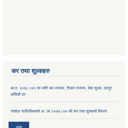
कर तथा शुल्कहरु
आ‍.व. २०७८।७९ का लागि कर राजस्व, गैरकर राजस्व, सेवा शुल्क, दस्तुर
आदिको दर
नाशोङ गाउँपालिकाकाे अा‍ब‍ २०७४।७५ काे कर तथा शुल्ककाे विवरण
अन्य