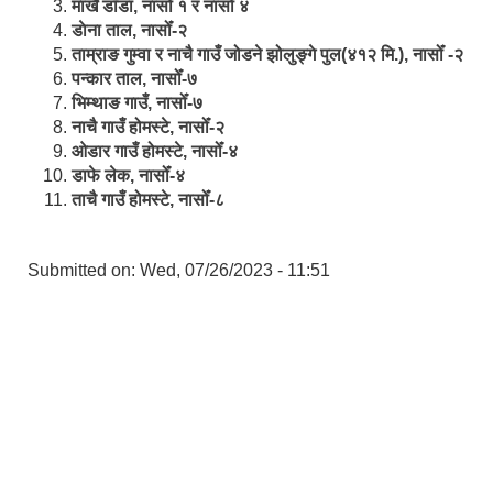
मार्खै डाँडा, नासोँ १ र नासोँ ४
डाेना ताल, नासोँ-२
ताम्राङ गुम्वा र नाचै गाउँ जोडने झोलुङ्गे पुल(४१२ मि.), नासोँ -२
पन्कार ताल, नासोँ-७
भिम्थाङ गाउँ, नासोँ-७
नाचै गाउँ होमस्टे, नासोँ-२
ओ‍‍‌डार गाउँ होमस्टे, नासोँ-४
डाफे लेक, नासोँ-४
ताचै गाउँ होमस्टे, नासोँ-८
Submitted on:
Wed, 07/26/2023 - 11:51