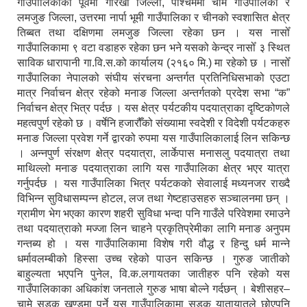
गाउँपालिकाको पूर्वमा गोरखा जिल्ला, पश्चिममा चामे गाउँपालिका र
लमजुङ जिल्ला, उत्तरमा नार्पा भूमी गाउँपालिका र चीनको स्वशासित क्षेत्र
तिब्बत तथा दक्षिणमा लमजुङ जिल्ला रहेका छन । यस नासोँ
गाउँपालिकामा ९ वटा वडाहरु रहेका छन भने यसको केन्द्र नासोँ ३ स्थित
साविक धारापानी गा.वि.स.को कार्यालय (२१६० मि.) मा रहेको छ । नासोँ
गाउँपालिका नेपालको संघीय संरचना अन्तर्गत प्रतिनिधिसभाको एउटा
मात्र निर्वाचन क्षेत्र रहेको मनाङ जिल्ला अन्तर्गतको प्रदेश सभा “क”
निर्वाचन क्षेत्र भित्र पर्दछ । यस क्षेत्र पर्यटकीय पदयात्राका दृष्टिकोणले
महत्वपुर्ण रहेको छ । वर्षेनि हजारौँको संख्यामा स्वदेशी र विदेशी पर्यटकहरु
मनाङ जिल्ला प्रवेश गर्ने द्वारको रुपमा यस गाउँपालिकालाई लिन सकिन्छ
। अन्नपुर्ण संरक्षण क्षेत्र पदयात्रा, लार्केपास मनासलु पदयात्रा तथा
माथिल्लो मनाङ पदयात्राका लागि यस गाउँपालिका क्षेत्र भएर यात्रा
गर्नुपर्दछ । यस गाउँपालिका भित्र पर्यटकको सेवालाई मध्यनजर राख्दै
विभिन्न सुविधासम्पन्न होटल, लज तथा गेष्टहाउसहरु सञ्चालनमा छन् ।
ग्रामीण भेग भएका कारण शहरी सुविधा भन्दा पनि गाउँले परिवेशमा रमाउने
तथा पदयात्राको मज्जा लिन चाहने प्रकृतिप्रेमीका लागि मनाङ अनुपम
गन्तब्य हो । यस गाउँपालिकामा विशेष गरी वौद्ध र हिन्दु धर्म मान्ने
धर्मावलम्बीको हिस्सा उच्च रहेको पाउन सकिन्छ । गुरुङ जातीको
बाहुल्यता भएपनि पुनेल, वि.क.लगायतका जातीहरु पनि रहेको यस
गाउँपालिकाका अधिकांश जनताले गुरुङ भाषा बोल्ने गर्दछन् । बेशीसहर–
चामे सडक खण्डमा पर्ने यस गाउँपालिकामा सडक यातायातले छोएपनि