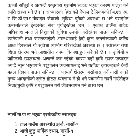
कच्ची साँघुरो र अत्यन्तै अप्ठ्यारो ग्रामीण सडक भएका कारण यात्रा गर्न
त्यति सहज भने छैन । सञ्चारको हिसाबले नेपाल टेलिकमको जि.एस.एम.
र सि.डी.एम.ए.मोबाईल सेवाको सुविधा पुगेको अवस्था छ भने प्राईभेट
कम्पनीहरुले ईन्टरनेट सेवा पुर्याइरहेका छन् । एकाध ठाउँमा बाहेक
अधिकांश जनताले विद्युतको सुविधा उपभोग गरीरहेका पाउन सकिन्छ ।
खानेपानी तथा सरसफाईको अवस्थालाई हेर्दा कुल जनसंख्याको करिब
आधा हिस्साले यो सुविधा उपभोग गरिराखेको अवस्था छ । स्वास्थ्य तथा
शिक्षा क्षेत्रमा भने आशातीत रुपमा विकाश हुन सकेको छैन । कृषियोग्य
जमिनको उपलब्धता अत्यन्तै कम रहेको कारण यहाँ कृषि उपज उत्पादन
ज्यादै न्युन भएतापनि पशुपालन व्यवसायलाई भने यहाँका कृषकहरुले केही
महत्व दिएको पाउन सकिन्छ । पदमार्ग क्षेत्रमा बसोबास गर्ने वासीन्दाको
मुख्य आम्दानीको श्रोत होटल व्यवसाय नै हो भने पदमार्गमा नपर्ने गाउँलेहरु
निर्वाहमुखी कृषि र पशुपालन गरी जीवनयापन गर्न बाध्य छन् ।
नासोँ गा.पा.मा भएका प्रर्यटकीय स्थलहरु
ताल गाउँमा अवस्थीत झर्ना, नासोँ-१
आखे कुटु धार्मिक स्थल, नासोँ-१