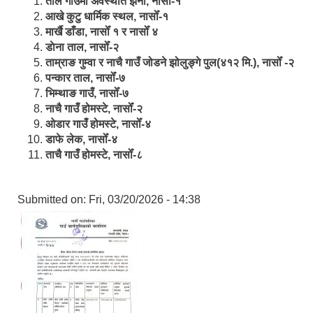
ताल गाउँमा अवस्थीत झर्ना, नासोँ-१
आखे कुटु धार्मिक स्थल, नासोँ-१
मार्खै डाँडा, नासोँ १ र नासोँ ४
डाेना ताल, नासोँ-२
ताम्राङ गुम्वा र नाचै गाउँ जोडने झोलुङ्गे पुल(४१२ मि.), नासोँ -२
पन्कार ताल, नासोँ-७
भिम्थाङ गाउँ, नासोँ-७
नाचै गाउँ होमस्टे, नासोँ-२
ओ‍‍‌डार गाउँ होमस्टे, नासोँ-४
डाफे लेक, नासोँ-४
ताचै गाउँ होमस्टे, नासोँ-८
Submitted on:
Fri, 03/20/2026 - 14:38