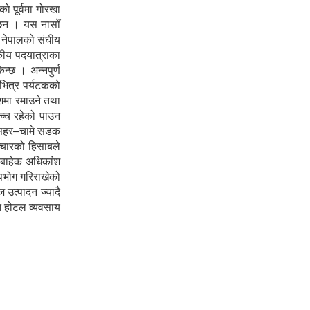
 पूर्वमा गोरखा
ा छन । यस नासोँ
ा नेपालको संघीय
टकीय पदयात्राका
न्छ । अन्नपुर्ण
 भित्र पर्यटकको
ेशमा रमाउने तथा
उच्च रहेको पाउन
शीसहर–चामे सडक
ञ्चारको हिसाबले
ा बाहेक अधिकांश
पभोग गरिराखेको
 उत्पादन ज्यादै
ोत होटल व्यवसाय