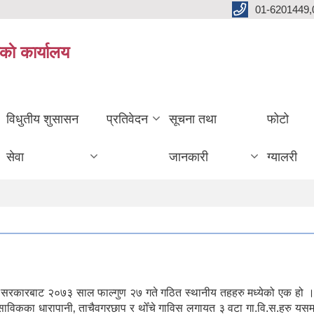
01-6201449,
काे कार्यालय
विधुतीय शुसासन
प्रतिवेदन
सूचना तथा
फोटो
सेवा
जानकारी
ग्यालरी
ल सरकारबाट २०७३ साल फाल्गुण २७ गते गठित स्थानीय तहहरु मध्येको एक हो ।
। साविकका धारापानी‚ ताचैवगरछाप र थोँचे गाविस लगायत ३ वटा गा.वि.स.हरु यस