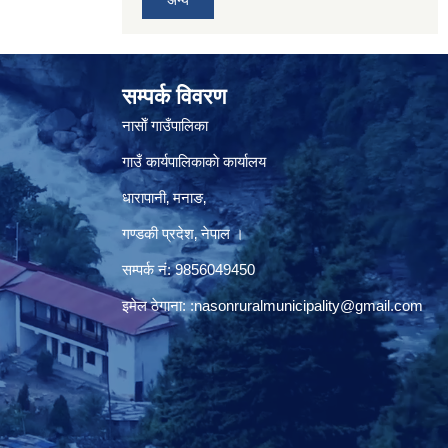
सम्पर्क विवरण
नासाेँ गाउँपालिका
गाउँ कार्यपालिकाकाे कार्यालय
धारापानी‚ मनाङ‚
गण्डकी प्रदेश‚ नेपाल ।
सम्पर्क न‌ं‍: 9856049450
इमेल ठेगाना:
:nasonruralmunicipality@gmail.com