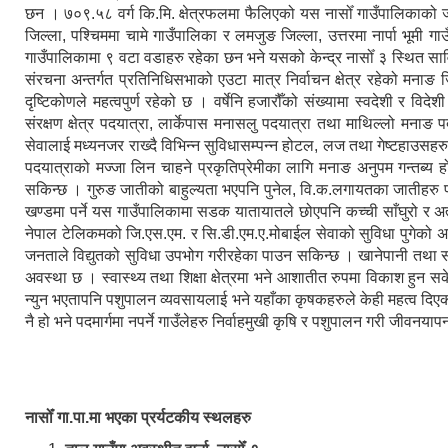
छन । ७०९.५८ वर्ग कि.मि. क्षेत्रफलमा फैलिएको यस नासोँ गाउँपालिकाको
जिल्ला, पश्चिममा चामे गाउँपालिका र लमजुङ जिल्ला, उत्तरमा नार्पा भूमी 
गाउँपालिकामा ९ वटा वडाहरु रहेका छन भने यसको केन्द्र नासोँ ३ स्थित सा
संरचना अन्तर्गत प्रतिनिधिसभाको एउटा मात्र निर्वाचन क्षेत्र रहेको मनाङ जि
दृष्टिकोणले महत्वपुर्ण रहेको छ । वर्षेनि हजारौँको संख्यामा स्वदेशी र विद
संरक्षण क्षेत्र पदयात्रा, लार्केपास मनासलु पदयात्रा तथा माथिल्लो मनाङ 
सेवालाई मध्यनजर राख्दै विभिन्न सुविधासम्पन्न होटल, लज तथा गेष्टहाउसहर
पदयात्राको मज्जा लिन चाहने प्रकृतिप्रेमीका लागि मनाङ अनुपम गन्तब्य हो ।
सकिन्छ । गुरुङ जातीको बाहुल्यता भएपनि पुनेल, वि.क.लगायतका जातीहरु 
खण्डमा पर्ने यस गाउँपालिकामा सडक यातायातले छोएपनि कच्ची साँघुरो र अत
नेपाल टेलिकमको जि.एस.एम. र सि.डी.एम.ए.मोबाईल सेवाको सुविधा पुगेको अवस
जनताले विद्युतको सुविधा उपभोग गरीरहेका पाउन सकिन्छ । खानेपानी तथा 
अवस्था छ । स्वास्थ्य तथा शिक्षा क्षेत्रमा भने आशातीत रुपमा विकाश हुन 
न्युन भएतापनि पशुपालन व्यवसायलाई भने यहाँका कृषकहरुले केही महत्व दिएको 
नै हो भने पदमार्गमा नपर्ने गाउँलेहरु निर्वाहमुखी कृषि र पशुपालन गरी जीवनयापन
नासोँ गा.पा.मा भएका प्रर्यटकीय स्थलहरु