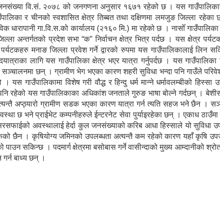
 जनसंख्या वि.सं. २०७८ को जनगणना अनुसार १६७१ रहेको छ । यस गाउँपालिकाको
गाउँपालिका र चीनको स्वशासित क्षेत्र तिब्बत तथा दक्षिणमा लमजुङ जिल्ला रहेक
विक धारापानी गा.वि.स.को कार्यालय (२१६० मि.) मा रहेको छ । नासोँ गाउँपालिक
ल्ला अन्तर्गतको प्रदेश सभा “क” निर्वाचन क्षेत्र भित्र पर्दछ । यस क्षेत्र पर्य
ेशी पर्यटकहरु मनाङ जिल्ला प्रवेश गर्ने द्वारको रुपमा यस गाउँपालिकालाई लिन सकि
पदयात्राका लागि यस गाउँपालिका क्षेत्र भएर यात्रा गर्नुपर्दछ । यस गाउँपालिका
ु सञ्चालनमा छन् । ग्रामीण भेग भएका कारण शहरी सुविधा भन्दा पनि गाउँले परिव
 यस गाउँपालिकामा विशेष गरी वौद्ध र हिन्दु धर्म मान्ने धर्मावलम्बीको हिस्सा 
पनि रहेको यस गाउँपालिकाका अधिकांश जनताले गुरुङ भाषा बोल्ने गर्दछन् । बे
्यन्तै अप्ठ्यारो ग्रामीण सडक भएका कारण यात्रा गर्न त्यति सहज भने छैन । स
्था छ भने प्राईभेट कम्पनीहरुले ईन्टरनेट सेवा पुर्याइरहेका छन् । एकाध ठाउँम
सरसफाईको अवस्थालाई हेर्दा कुल जनसंख्याको करिब आधा हिस्साले यो सुविधा उ
सकेको छैन । कृषियोग्य जमिनको उपलब्धता अत्यन्तै कम रहेको कारण यहाँ कृषि उपज
पाउन सकिन्छ । पदमार्ग क्षेत्रमा बसोबास गर्ने वासीन्दाको मुख्य आम्दानीको श्र
 गर्न बाध्य छन् ।