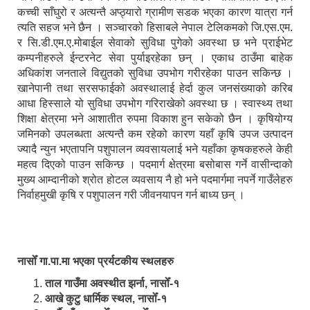
कच्ची साँघुरो र अत्यन्तै अप्ठ्यारो ग्रामीण सडक भएका कारण यात्रा गर्न
त्यति सहज भने छैन । सञ्चारको हिसाबले नेपाल टेलिकमको जि.एस.एम.
र सि.डी.एम.ए.मोबाईल सेवाको सुविधा पुगेको अवस्था छ भने प्राईभेट
कम्पनीहरुले ईन्टरनेट सेवा पुर्याइरहेका छन् । एकाध ठाउँमा बाहेक
अधिकांश जनताले विद्युतको सुविधा उपभोग गरीरहेका पाउन सकिन्छ ।
खानेपानी तथा सरसफाईको अवस्थालाई हेर्दा कुल जनसंख्याको करिब
आधा हिस्साले यो सुविधा उपभोग गरिराखेको अवस्था छ । स्वास्थ्य तथा
शिक्षा क्षेत्रमा भने आशातीत रुपमा विकाश हुन सकेको छैन । कृषियोग्य
जमिनको उपलब्धता अत्यन्तै कम रहेको कारण यहाँ कृषि उपज उत्पादन
ज्यादै न्युन भएतापनि पशुपालन व्यवसायलाई भने यहाँका कृषकहरुले केही
महत्व दिएको पाउन सकिन्छ । पदमार्ग क्षेत्रमा बसोबास गर्ने वासीन्दाको
मुख्य आम्दानीको श्रोत होटल व्यवसाय नै हो भने पदमार्गमा नपर्ने गाउँलेहरु
निर्वाहमुखी कृषि र पशुपालन गरी जीवनयापन गर्न बाध्य छन् ।
नासोँ गा.पा.मा भएका प्रर्यटकीय स्थलहरु
ताल गाउँमा अवस्थीत झर्ना, नासोँ-१
आखे कुटु धार्मिक स्थल, नासोँ-१