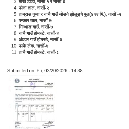
मार्खै डाँडा, नासोँ १ र नासोँ ४
डाेना ताल, नासोँ-२
ताम्राङ गुम्वा र नाचै गाउँ जोडने झोलुङ्गे पुल(४१२ मि.), नासोँ -२
पन्कार ताल, नासोँ-७
भिम्थाङ गाउँ, नासोँ-७
नाचै गाउँ होमस्टे, नासोँ-२
ओ‍‍‌डार गाउँ होमस्टे, नासोँ-४
डाफे लेक, नासोँ-४
ताचै गाउँ होमस्टे, नासोँ-८
Submitted on:
Fri, 03/20/2026 - 14:38