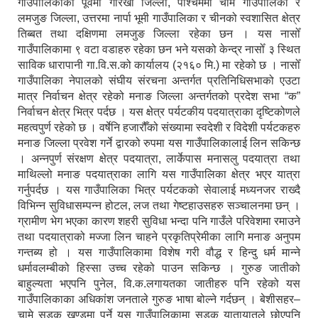
गाउँपालिकाको पूर्वमा गोरखा जिल्ला, पश्चिममा चामे गाउँपालिका र
लमजुङ जिल्ला, उत्तरमा नार्पा भूमी गाउँपालिका र चीनको स्वशासित क्षेत्र
तिब्बत तथा दक्षिणमा लमजुङ जिल्ला रहेका छन । यस नासोँ
गाउँपालिकामा ९ वटा वडाहरु रहेका छन भने यसको केन्द्र नासोँ ३ स्थित
साविक धारापानी गा.वि.स.को कार्यालय (२१६० मि.) मा रहेको छ । नासोँ
गाउँपालिका नेपालको संघीय संरचना अन्तर्गत प्रतिनिधिसभाको एउटा
मात्र निर्वाचन क्षेत्र रहेको मनाङ जिल्ला अन्तर्गतको प्रदेश सभा “क”
निर्वाचन क्षेत्र भित्र पर्दछ । यस क्षेत्र पर्यटकीय पदयात्राका दृष्टिकोणले
महत्वपुर्ण रहेको छ । वर्षेनि हजारौँको संख्यामा स्वदेशी र विदेशी पर्यटकहरु
मनाङ जिल्ला प्रवेश गर्ने द्वारको रुपमा यस गाउँपालिकालाई लिन सकिन्छ
। अन्नपुर्ण संरक्षण क्षेत्र पदयात्रा, लार्केपास मनासलु पदयात्रा तथा
माथिल्लो मनाङ पदयात्राका लागि यस गाउँपालिका क्षेत्र भएर यात्रा
गर्नुपर्दछ । यस गाउँपालिका भित्र पर्यटकको सेवालाई मध्यनजर राख्दै
विभिन्न सुविधासम्पन्न होटल, लज तथा गेष्टहाउसहरु सञ्चालनमा छन् ।
ग्रामीण भेग भएका कारण शहरी सुविधा भन्दा पनि गाउँले परिवेशमा रमाउने
तथा पदयात्राको मज्जा लिन चाहने प्रकृतिप्रेमीका लागि मनाङ अनुपम
गन्तब्य हो । यस गाउँपालिकामा विशेष गरी वौद्ध र हिन्दु धर्म मान्ने
धर्मावलम्बीको हिस्सा उच्च रहेको पाउन सकिन्छ । गुरुङ जातीको
बाहुल्यता भएपनि पुनेल, वि.क.लगायतका जातीहरु पनि रहेको यस
गाउँपालिकाका अधिकांश जनताले गुरुङ भाषा बोल्ने गर्दछन् । बेशीसहर–
चामे सडक खण्डमा पर्ने यस गाउँपालिकामा सडक यातायातले छोएपनि