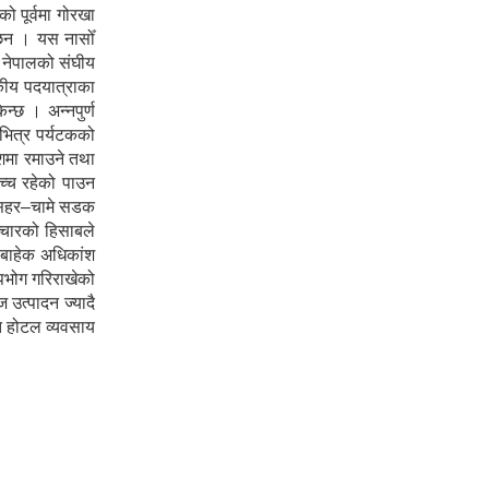
 पूर्वमा गोरखा
ा छन । यस नासोँ
ा नेपालको संघीय
टकीय पदयात्राका
न्छ । अन्नपुर्ण
 भित्र पर्यटकको
ेशमा रमाउने तथा
उच्च रहेको पाउन
शीसहर–चामे सडक
ञ्चारको हिसाबले
ा बाहेक अधिकांश
पभोग गरिराखेको
 उत्पादन ज्यादै
ोत होटल व्यवसाय