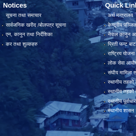
Notices
Quick Lin
सूचना तथा समाचार
अर्थ मन्त्रालय
सार्वजनिक खरीद /बोलपत्र सूचना
केन्द्रीय पञ्ज
एन, कानुन तथा निर्देशिका
नेपाल कानुन 
कर तथा शुल्कहरु
प्रिती फन्ट बाट
राष्ट्रिय योजन
लोक सेवा आयो
संघीय मामिला त
स्थानीय तहको 
स्थानीय तहको 
स्थानीय पूर्वा
स्थानीय शासन 