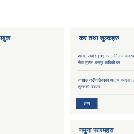
ेसबुक
कर तथा शुल्कहरु
आ‍.व. २०७८।७९ का लागि कर राजस्व,
सेवा शुल्क, दस्तुर आदिको दर
नाशोङ गाउँपालिकाकाे अा‍ब‍ २०७४।
शुल्ककाे विवरण
अन्य
नमुना फारमहरु