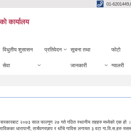
01-6201449,
काे कार्यालय
विधुतीय शुसासन
प्रतिवेदन
सूचना तथा
फोटो
सेवा
जानकारी
ग्यालरी
ल सरकारबाट २०७३ साल फाल्गुण २७ गते गठित स्थानीय तहहरु मध्येको एक हो ।
। साविकका धारापानी‚ ताचैवगरछाप र थोँचे गाविस लगायत ३ वटा गा.वि.स.हरु यस