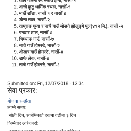
ताल गाउँमा अवस्थीत झर्ना, नासोँ-१
आखे कुटु धार्मिक स्थल, नासोँ-१
मार्खै डाँडा, नासोँ १ र नासोँ ४
डाेना ताल, नासोँ-२
ताम्राङ गुम्वा र नाचै गाउँ जोडने झोलुङ्गे पुल(४१२ मि.), नासोँ -२
पन्कार ताल, नासोँ-७
भिम्थाङ गाउँ, नासोँ-७
नाचै गाउँ होमस्टे, नासोँ-२
ओ‍‍‌डार गाउँ होमस्टे, नासोँ-४
डाफे लेक, नासोँ-४
ताचै गाउँ होमस्टे, नासोँ-८
Submitted on:
Fri, 12/07/2018 - 12:34
सेवा प्रकार:
योजना सम्झैता
लाग्ने समय:
सोही दिन, सर्जमिनको हकमा वढीमा ३ दिन ।
जिम्मेवार अधिकारी: