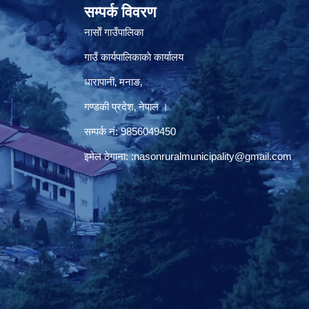
सम्पर्क विवरण
नासाेँ गाउँपालिका
गाउँ कार्यपालिकाकाे कार्यालय
धारापानी‚ मनाङ‚
गण्डकी प्रदेश‚ नेपाल ।
सम्पर्क न‌ं‍: 9856049450
इमेल ठेगाना:
:nasonruralmunicipality@gmail.com