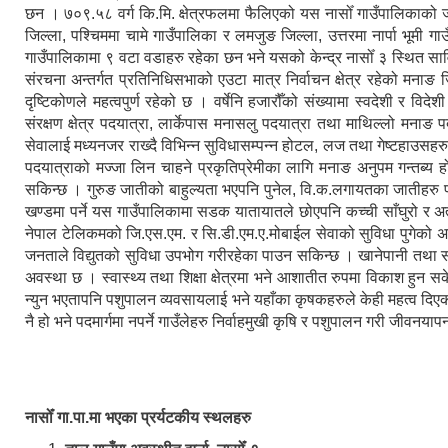
छन । ७०९.५८ वर्ग कि.मि. क्षेत्रफलमा फैलिएको यस नासोँ गाउँपालिकाको
जिल्ला, पश्चिममा चामे गाउँपालिका र लमजुङ जिल्ला, उत्तरमा नार्पा भूमी 
गाउँपालिकामा ९ वटा वडाहरु रहेका छन भने यसको केन्द्र नासोँ ३ स्थित सा
संरचना अन्तर्गत प्रतिनिधिसभाको एउटा मात्र निर्वाचन क्षेत्र रहेको मनाङ जि
दृष्टिकोणले महत्वपुर्ण रहेको छ । वर्षेनि हजारौँको संख्यामा स्वदेशी र विद
संरक्षण क्षेत्र पदयात्रा, लार्केपास मनासलु पदयात्रा तथा माथिल्लो मनाङ 
सेवालाई मध्यनजर राख्दै विभिन्न सुविधासम्पन्न होटल, लज तथा गेष्टहाउसहर
पदयात्राको मज्जा लिन चाहने प्रकृतिप्रेमीका लागि मनाङ अनुपम गन्तब्य हो ।
सकिन्छ । गुरुङ जातीको बाहुल्यता भएपनि पुनेल, वि.क.लगायतका जातीहरु 
खण्डमा पर्ने यस गाउँपालिकामा सडक यातायातले छोएपनि कच्ची साँघुरो र अत
नेपाल टेलिकमको जि.एस.एम. र सि.डी.एम.ए.मोबाईल सेवाको सुविधा पुगेको अवस
जनताले विद्युतको सुविधा उपभोग गरीरहेका पाउन सकिन्छ । खानेपानी तथा 
अवस्था छ । स्वास्थ्य तथा शिक्षा क्षेत्रमा भने आशातीत रुपमा विकाश हुन 
न्युन भएतापनि पशुपालन व्यवसायलाई भने यहाँका कृषकहरुले केही महत्व दिएको 
नै हो भने पदमार्गमा नपर्ने गाउँलेहरु निर्वाहमुखी कृषि र पशुपालन गरी जीवनयापन
नासोँ गा.पा.मा भएका प्रर्यटकीय स्थलहरु