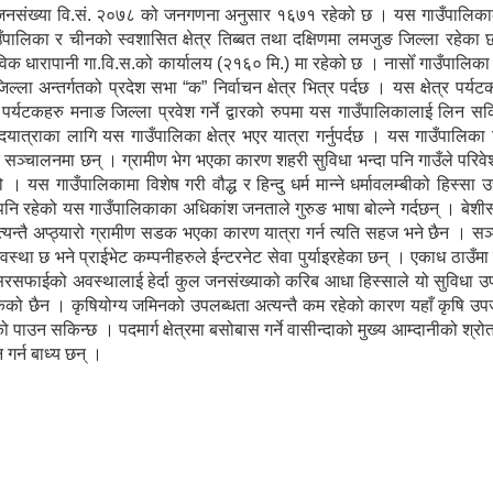
 जनसंख्या वि.सं. २०७८ को जनगणना अनुसार १६७१ रहेको छ । यस गाउँपालिकाको
गाउँपालिका र चीनको स्वशासित क्षेत्र तिब्बत तथा दक्षिणमा लमजुङ जिल्ला रहेक
विक धारापानी गा.वि.स.को कार्यालय (२१६० मि.) मा रहेको छ । नासोँ गाउँपालिक
ल्ला अन्तर्गतको प्रदेश सभा “क” निर्वाचन क्षेत्र भित्र पर्दछ । यस क्षेत्र पर्य
ेशी पर्यटकहरु मनाङ जिल्ला प्रवेश गर्ने द्वारको रुपमा यस गाउँपालिकालाई लिन सकि
पदयात्राका लागि यस गाउँपालिका क्षेत्र भएर यात्रा गर्नुपर्दछ । यस गाउँपालिका
ु सञ्चालनमा छन् । ग्रामीण भेग भएका कारण शहरी सुविधा भन्दा पनि गाउँले परिव
 यस गाउँपालिकामा विशेष गरी वौद्ध र हिन्दु धर्म मान्ने धर्मावलम्बीको हिस्सा 
पनि रहेको यस गाउँपालिकाका अधिकांश जनताले गुरुङ भाषा बोल्ने गर्दछन् । बे
्यन्तै अप्ठ्यारो ग्रामीण सडक भएका कारण यात्रा गर्न त्यति सहज भने छैन । स
्था छ भने प्राईभेट कम्पनीहरुले ईन्टरनेट सेवा पुर्याइरहेका छन् । एकाध ठाउँम
सरसफाईको अवस्थालाई हेर्दा कुल जनसंख्याको करिब आधा हिस्साले यो सुविधा उ
सकेको छैन । कृषियोग्य जमिनको उपलब्धता अत्यन्तै कम रहेको कारण यहाँ कृषि उपज
पाउन सकिन्छ । पदमार्ग क्षेत्रमा बसोबास गर्ने वासीन्दाको मुख्य आम्दानीको श्र
 गर्न बाध्य छन् ।