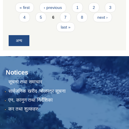
Pages
« first
‹ previous
1
2
3
4
5
6
7
8
next ›
last »
अन्य
Notices
सूचना तथा समाचार
सार्वजनिक खरीद /बोलपत्र सूचना
एन, कानुन तथा निर्देशिका
कर तथा शुल्कहरु