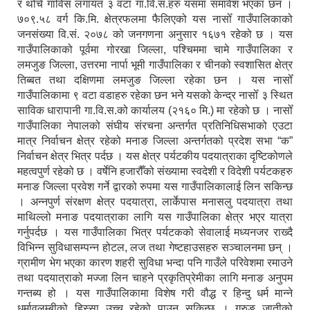
र थोँचे गाविस लगायत ३ वटा गा.वि.स.हरु यसमा समावेश भएका छन ।
७०९.५८ वर्ग कि.मि. क्षेत्रफलमा फैलिएको यस नासोँ गाउँपालिकाको
जनसंख्या वि.सं. २०७८ को जनगणना अनुसार १६७१ रहेको छ । यस
गाउँपालिकाको पूर्वमा गोरखा जिल्ला, पश्चिममा चामे गाउँपालिका र
लमजुङ जिल्ला, उत्तरमा नार्पा भूमी गाउँपालिका र चीनको स्वशासित क्षेत्र
तिब्बत तथा दक्षिणमा लमजुङ जिल्ला रहेका छन । यस नासोँ
गाउँपालिकामा ९ वटा वडाहरु रहेका छन भने यसको केन्द्र नासोँ ३ स्थित
साविक धारापानी गा.वि.स.को कार्यालय (२१६० मि.) मा रहेको छ । नासोँ
गाउँपालिका नेपालको संघीय संरचना अन्तर्गत प्रतिनिधिसभाको एउटा
मात्र निर्वाचन क्षेत्र रहेको मनाङ जिल्ला अन्तर्गतको प्रदेश सभा “क”
निर्वाचन क्षेत्र भित्र पर्दछ । यस क्षेत्र पर्यटकीय पदयात्राका दृष्टिकोणले
महत्वपुर्ण रहेको छ । वर्षेनि हजारौँको संख्यामा स्वदेशी र विदेशी पर्यटकहरु
मनाङ जिल्ला प्रवेश गर्ने द्वारको रुपमा यस गाउँपालिकालाई लिन सकिन्छ
। अन्नपुर्ण संरक्षण क्षेत्र पदयात्रा, लार्केपास मनासलु पदयात्रा तथा
माथिल्लो मनाङ पदयात्राका लागि यस गाउँपालिका क्षेत्र भएर यात्रा
गर्नुपर्दछ । यस गाउँपालिका भित्र पर्यटकको सेवालाई मध्यनजर राख्दै
विभिन्न सुविधासम्पन्न होटल, लज तथा गेष्टहाउसहरु सञ्चालनमा छन् ।
ग्रामीण भेग भएका कारण शहरी सुविधा भन्दा पनि गाउँले परिवेशमा रमाउने
तथा पदयात्राको मज्जा लिन चाहने प्रकृतिप्रेमीका लागि मनाङ अनुपम
गन्तब्य हो । यस गाउँपालिकामा विशेष गरी वौद्ध र हिन्दु धर्म मान्ने
धर्मावलम्बीको हिस्सा उच्च रहेको पाउन सकिन्छ । गुरुङ जातीको