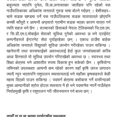
बाहुल्यता भएपनि पुनेल, वि.क.लगायतका जातीहरु पनि रहेको यस
गाउँपालिकाका अधिकांश जनताले गुरुङ भाषा बोल्ने गर्दछन् । बेशीसहर–
चामे सडक खण्डमा पर्ने यस गाउँपालिकामा सडक यातायातले छोएपनि
कच्ची साँघुरो र अत्यन्तै अप्ठ्यारो ग्रामीण सडक भएका कारण यात्रा गर्न
त्यति सहज भने छैन । सञ्चारको हिसाबले नेपाल टेलिकमको जि.एस.एम.
र सि.डी.एम.ए.मोबाईल सेवाको सुविधा पुगेको अवस्था छ भने प्राईभेट
कम्पनीहरुले ईन्टरनेट सेवा पुर्याइरहेका छन् । एकाध ठाउँमा बाहेक
अधिकांश जनताले विद्युतको सुविधा उपभोग गरीरहेका पाउन सकिन्छ ।
खानेपानी तथा सरसफाईको अवस्थालाई हेर्दा कुल जनसंख्याको करिब
आधा हिस्साले यो सुविधा उपभोग गरिराखेको अवस्था छ । स्वास्थ्य तथा
शिक्षा क्षेत्रमा भने आशातीत रुपमा विकाश हुन सकेको छैन । कृषियोग्य
जमिनको उपलब्धता अत्यन्तै कम रहेको कारण यहाँ कृषि उपज उत्पादन
ज्यादै न्युन भएतापनि पशुपालन व्यवसायलाई भने यहाँका कृषकहरुले केही
महत्व दिएको पाउन सकिन्छ । पदमार्ग क्षेत्रमा बसोबास गर्ने वासीन्दाको
मुख्य आम्दानीको श्रोत होटल व्यवसाय नै हो भने पदमार्गमा नपर्ने गाउँलेहरु
निर्वाहमुखी कृषि र पशुपालन गरी जीवनयापन गर्न बाध्य छन् ।
नासोँ गा.पा.मा भएका प्रर्यटकीय स्थलहरु