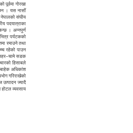
 पूर्वमा गोरखा
ा छन । यस नासोँ
ा नेपालको संघीय
टकीय पदयात्राका
न्छ । अन्नपुर्ण
 भित्र पर्यटकको
ेशमा रमाउने तथा
उच्च रहेको पाउन
शीसहर–चामे सडक
ञ्चारको हिसाबले
ा बाहेक अधिकांश
पभोग गरिराखेको
 उत्पादन ज्यादै
ोत होटल व्यवसाय