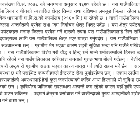
 जनसंख्या वि.सं. २०७८ को जनगणना अनुसार १६७१ रहेको छ । यस गाउँपालिकाको
गाउँपालिका र चीनको स्वशासित क्षेत्र तिब्बत तथा दक्षिणमा लमजुङ जिल्ला रहेक
विक धारापानी गा.वि.स.को कार्यालय (२१६० मि.) मा रहेको छ । नासोँ गाउँपालिक
ल्ला अन्तर्गतको प्रदेश सभा “क” निर्वाचन क्षेत्र भित्र पर्दछ । यस क्षेत्र पर्य
ेशी पर्यटकहरु मनाङ जिल्ला प्रवेश गर्ने द्वारको रुपमा यस गाउँपालिकालाई लिन सकि
पदयात्राका लागि यस गाउँपालिका क्षेत्र भएर यात्रा गर्नुपर्दछ । यस गाउँपालिका
ु सञ्चालनमा छन् । ग्रामीण भेग भएका कारण शहरी सुविधा भन्दा पनि गाउँले परिव
 यस गाउँपालिकामा विशेष गरी वौद्ध र हिन्दु धर्म मान्ने धर्मावलम्बीको हिस्सा 
पनि रहेको यस गाउँपालिकाका अधिकांश जनताले गुरुङ भाषा बोल्ने गर्दछन् । बे
्यन्तै अप्ठ्यारो ग्रामीण सडक भएका कारण यात्रा गर्न त्यति सहज भने छैन । स
्था छ भने प्राईभेट कम्पनीहरुले ईन्टरनेट सेवा पुर्याइरहेका छन् । एकाध ठाउँम
सरसफाईको अवस्थालाई हेर्दा कुल जनसंख्याको करिब आधा हिस्साले यो सुविधा उ
सकेको छैन । कृषियोग्य जमिनको उपलब्धता अत्यन्तै कम रहेको कारण यहाँ कृषि उपज
पाउन सकिन्छ । पदमार्ग क्षेत्रमा बसोबास गर्ने वासीन्दाको मुख्य आम्दानीको श्र
 गर्न बाध्य छन् ।