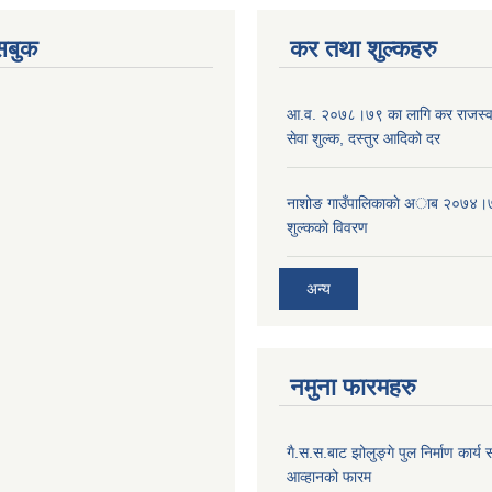
ेसबुक
कर तथा शुल्कहरु
आ‍.व. २०७८।७९ का लागि कर राजस्व,
सेवा शुल्क, दस्तुर आदिको दर
नाशोङ गाउँपालिकाकाे अा‍ब‍ २०७४।
शुल्ककाे विवरण
अन्य
नमुना फारमहरु
गै.स.स.बाट झोलुङ्गे पुल निर्माण कार्य स
आव्हानको फारम