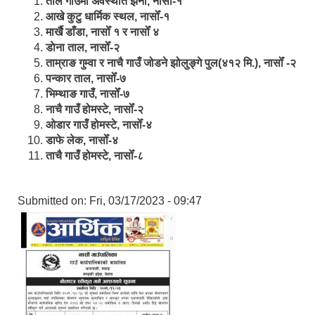
ताल गाउँमा अवस्थीत झर्ना, नासोँ-१
आखे कुटु धार्मिक स्थल, नासोँ-१
मार्खै डाँडा, नासोँ १ र नासोँ ४
डाेना ताल, नासोँ-२
ताम्राङ गुम्वा र नाचै गाउँ जोडने झोलुङ्गे पुल(४१२ मि.), नासोँ -२
पन्कार ताल, नासोँ-७
भिम्थाङ गाउँ, नासोँ-७
नाचै गाउँ होमस्टे, नासोँ-२
ओ‍‍‌डार गाउँ होमस्टे, नासोँ-४
डाफे लेक, नासोँ-४
ताचै गाउँ होमस्टे, नासोँ-८
Submitted on:
Fri, 03/17/2023 - 09:47