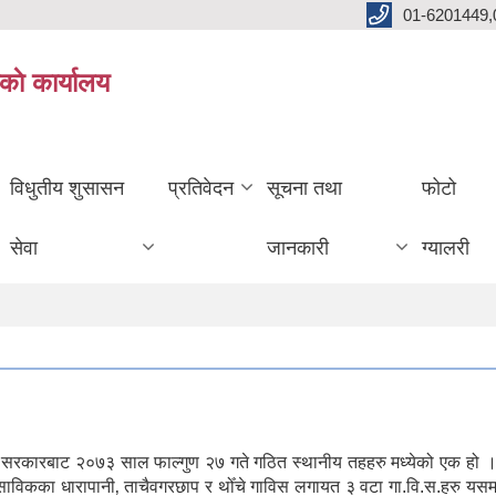
01-6201449,
काे कार्यालय
विधुतीय शुसासन
प्रतिवेदन
सूचना तथा
फोटो
सेवा
जानकारी
ग्यालरी
ल सरकारबाट २०७३ साल फाल्गुण २७ गते गठित स्थानीय तहहरु मध्येको एक हो ।
। साविकका धारापानी‚ ताचैवगरछाप र थोँचे गाविस लगायत ३ वटा गा.वि.स.हरु यस