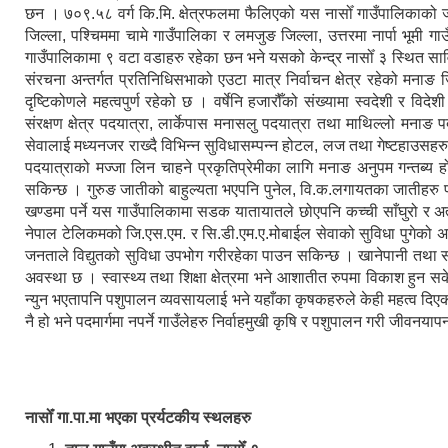
छन । ७०९.५८ वर्ग कि.मि. क्षेत्रफलमा फैलिएको यस नासोँ गाउँपालिकाको
जिल्ला, पश्चिममा चामे गाउँपालिका र लमजुङ जिल्ला, उत्तरमा नार्पा भूमी 
गाउँपालिकामा ९ वटा वडाहरु रहेका छन भने यसको केन्द्र नासोँ ३ स्थित सा
संरचना अन्तर्गत प्रतिनिधिसभाको एउटा मात्र निर्वाचन क्षेत्र रहेको मनाङ जि
दृष्टिकोणले महत्वपुर्ण रहेको छ । वर्षेनि हजारौँको संख्यामा स्वदेशी र विद
संरक्षण क्षेत्र पदयात्रा, लार्केपास मनासलु पदयात्रा तथा माथिल्लो मनाङ 
सेवालाई मध्यनजर राख्दै विभिन्न सुविधासम्पन्न होटल, लज तथा गेष्टहाउसहर
पदयात्राको मज्जा लिन चाहने प्रकृतिप्रेमीका लागि मनाङ अनुपम गन्तब्य हो ।
सकिन्छ । गुरुङ जातीको बाहुल्यता भएपनि पुनेल, वि.क.लगायतका जातीहरु 
खण्डमा पर्ने यस गाउँपालिकामा सडक यातायातले छोएपनि कच्ची साँघुरो र अत
नेपाल टेलिकमको जि.एस.एम. र सि.डी.एम.ए.मोबाईल सेवाको सुविधा पुगेको अवस
जनताले विद्युतको सुविधा उपभोग गरीरहेका पाउन सकिन्छ । खानेपानी तथा 
अवस्था छ । स्वास्थ्य तथा शिक्षा क्षेत्रमा भने आशातीत रुपमा विकाश हुन 
न्युन भएतापनि पशुपालन व्यवसायलाई भने यहाँका कृषकहरुले केही महत्व दिएको 
नै हो भने पदमार्गमा नपर्ने गाउँलेहरु निर्वाहमुखी कृषि र पशुपालन गरी जीवनयापन
नासोँ गा.पा.मा भएका प्रर्यटकीय स्थलहरु