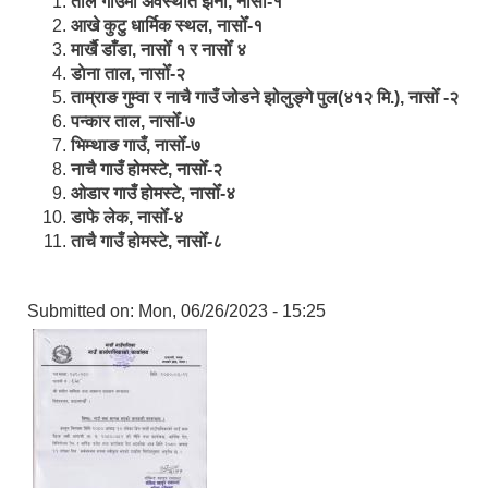
ताल गाउँमा अवस्थीत झर्ना, नासोँ-१
आखे कुटु धार्मिक स्थल, नासोँ-१
मार्खै डाँडा, नासोँ १ र नासोँ ४
डाेना ताल, नासोँ-२
ताम्राङ गुम्वा र नाचै गाउँ जोडने झोलुङ्गे पुल(४१२ मि.), नासोँ -२
पन्कार ताल, नासोँ-७
भिम्थाङ गाउँ, नासोँ-७
नाचै गाउँ होमस्टे, नासोँ-२
ओ‍‍‌डार गाउँ होमस्टे, नासोँ-४
डाफे लेक, नासोँ-४
ताचै गाउँ होमस्टे, नासोँ-८
Submitted on:
Mon, 06/26/2023 - 15:25