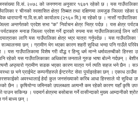
 जनसंख्या वि.सं. २०७८ को जनगणना अनुसार १६७१ रहेको छ । यस गाउँपालिकाको
गाउँपालिका र चीनको स्वशासित क्षेत्र तिब्बत तथा दक्षिणमा लमजुङ जिल्ला रहेक
विक धारापानी गा.वि.स.को कार्यालय (२१६० मि.) मा रहेको छ । नासोँ गाउँपालिक
ल्ला अन्तर्गतको प्रदेश सभा “क” निर्वाचन क्षेत्र भित्र पर्दछ । यस क्षेत्र पर्य
ेशी पर्यटकहरु मनाङ जिल्ला प्रवेश गर्ने द्वारको रुपमा यस गाउँपालिकालाई लिन सकि
पदयात्राका लागि यस गाउँपालिका क्षेत्र भएर यात्रा गर्नुपर्दछ । यस गाउँपालिका
ु सञ्चालनमा छन् । ग्रामीण भेग भएका कारण शहरी सुविधा भन्दा पनि गाउँले परिव
 यस गाउँपालिकामा विशेष गरी वौद्ध र हिन्दु धर्म मान्ने धर्मावलम्बीको हिस्सा 
पनि रहेको यस गाउँपालिकाका अधिकांश जनताले गुरुङ भाषा बोल्ने गर्दछन् । बे
्यन्तै अप्ठ्यारो ग्रामीण सडक भएका कारण यात्रा गर्न त्यति सहज भने छैन । स
्था छ भने प्राईभेट कम्पनीहरुले ईन्टरनेट सेवा पुर्याइरहेका छन् । एकाध ठाउँम
सरसफाईको अवस्थालाई हेर्दा कुल जनसंख्याको करिब आधा हिस्साले यो सुविधा उ
सकेको छैन । कृषियोग्य जमिनको उपलब्धता अत्यन्तै कम रहेको कारण यहाँ कृषि उपज
पाउन सकिन्छ । पदमार्ग क्षेत्रमा बसोबास गर्ने वासीन्दाको मुख्य आम्दानीको श्र
 गर्न बाध्य छन् ।