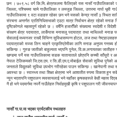
छन । ७०९.५८ वर्ग कि.मि. क्षेत्रफलमा फैलिएको यस नासोँ गाउँपालिकाको
जिल्ला, पश्चिममा चामे गाउँपालिका र लमजुङ जिल्ला, उत्तरमा नार्पा भूमी 
गाउँपालिकामा ९ वटा वडाहरु रहेका छन भने यसको केन्द्र नासोँ ३ स्थित सा
संरचना अन्तर्गत प्रतिनिधिसभाको एउटा मात्र निर्वाचन क्षेत्र रहेको मनाङ जि
दृष्टिकोणले महत्वपुर्ण रहेको छ । वर्षेनि हजारौँको संख्यामा स्वदेशी र विद
संरक्षण क्षेत्र पदयात्रा, लार्केपास मनासलु पदयात्रा तथा माथिल्लो मनाङ 
सेवालाई मध्यनजर राख्दै विभिन्न सुविधासम्पन्न होटल, लज तथा गेष्टहाउसहर
पदयात्राको मज्जा लिन चाहने प्रकृतिप्रेमीका लागि मनाङ अनुपम गन्तब्य हो ।
सकिन्छ । गुरुङ जातीको बाहुल्यता भएपनि पुनेल, वि.क.लगायतका जातीहरु 
खण्डमा पर्ने यस गाउँपालिकामा सडक यातायातले छोएपनि कच्ची साँघुरो र अत
नेपाल टेलिकमको जि.एस.एम. र सि.डी.एम.ए.मोबाईल सेवाको सुविधा पुगेको अवस
जनताले विद्युतको सुविधा उपभोग गरीरहेका पाउन सकिन्छ । खानेपानी तथा 
अवस्था छ । स्वास्थ्य तथा शिक्षा क्षेत्रमा भने आशातीत रुपमा विकाश हुन 
न्युन भएतापनि पशुपालन व्यवसायलाई भने यहाँका कृषकहरुले केही महत्व दिएको 
नै हो भने पदमार्गमा नपर्ने गाउँलेहरु निर्वाहमुखी कृषि र पशुपालन गरी जीवनयापन
नासोँ गा.पा.मा भएका प्रर्यटकीय स्थलहरु