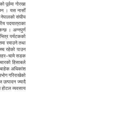
 पूर्वमा गोरखा
ा छन । यस नासोँ
ा नेपालको संघीय
टकीय पदयात्राका
न्छ । अन्नपुर्ण
 भित्र पर्यटकको
ेशमा रमाउने तथा
उच्च रहेको पाउन
शीसहर–चामे सडक
ञ्चारको हिसाबले
ा बाहेक अधिकांश
पभोग गरिराखेको
 उत्पादन ज्यादै
ोत होटल व्यवसाय