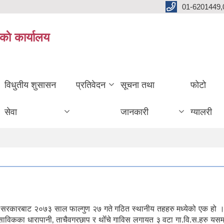
01-6201449,
काे कार्यालय
विधुतीय शुसासन
प्रतिवेदन
सूचना तथा
फोटो
सेवा
जानकारी
ग्यालरी
ल सरकारबाट २०७३ साल फाल्गुण २७ गते गठित स्थानीय तहहरु मध्येको एक हो ।
। साविकका धारापानी‚ ताचैवगरछाप र थोँचे गाविस लगायत ३ वटा गा.वि.स.हरु यस