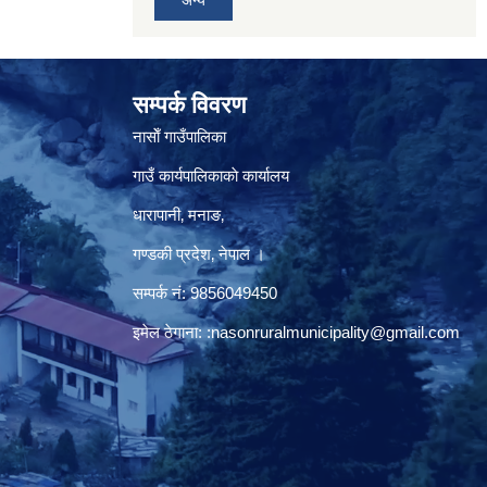
सम्पर्क विवरण
नासाेँ गाउँपालिका
गाउँ कार्यपालिकाकाे कार्यालय
धारापानी‚ मनाङ‚
गण्डकी प्रदेश‚ नेपाल ।
सम्पर्क न‌ं‍: 9856049450
इमेल ठेगाना:
:nasonruralmunicipality@gmail.com