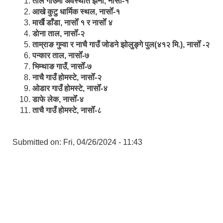
ताल गाउँमा अवस्थीत झर्ना, नासोँ-१
आखे कुटु धार्मिक स्थल, नासोँ-१
मार्खै डाँडा, नासोँ १ र नासोँ ४
डाेना ताल, नासोँ-२
ताम्राङ गुम्वा र नाचै गाउँ जोडने झोलुङ्गे पुल(४१२ मि.), नासोँ -२
पन्कार ताल, नासोँ-७
भिम्थाङ गाउँ, नासोँ-७
नाचै गाउँ होमस्टे, नासोँ-२
ओ‍‍‌डार गाउँ होमस्टे, नासोँ-४
डाफे लेक, नासोँ-४
ताचै गाउँ होमस्टे, नासोँ-८
Submitted on:
Fri, 04/26/2024 - 11:43