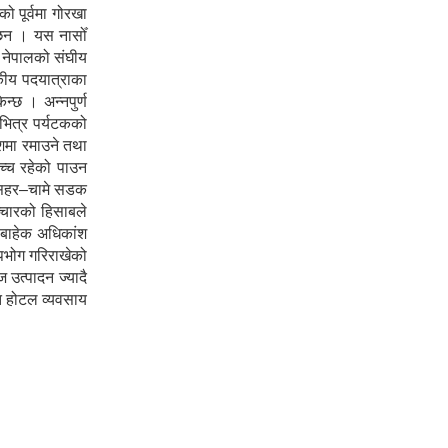
 पूर्वमा गोरखा
ा छन । यस नासोँ
ा नेपालको संघीय
टकीय पदयात्राका
न्छ । अन्नपुर्ण
 भित्र पर्यटकको
ेशमा रमाउने तथा
उच्च रहेको पाउन
शीसहर–चामे सडक
ञ्चारको हिसाबले
ा बाहेक अधिकांश
पभोग गरिराखेको
 उत्पादन ज्यादै
ोत होटल व्यवसाय