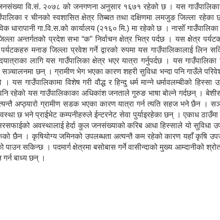
 जनसंख्या वि.सं. २०७८ को जनगणना अनुसार १६७१ रहेको छ । यस गाउँपालिकाको
गाउँपालिका र चीनको स्वशासित क्षेत्र तिब्बत तथा दक्षिणमा लमजुङ जिल्ला रहेक
विक धारापानी गा.वि.स.को कार्यालय (२१६० मि.) मा रहेको छ । नासोँ गाउँपालिक
ल्ला अन्तर्गतको प्रदेश सभा “क” निर्वाचन क्षेत्र भित्र पर्दछ । यस क्षेत्र पर्य
ेशी पर्यटकहरु मनाङ जिल्ला प्रवेश गर्ने द्वारको रुपमा यस गाउँपालिकालाई लिन सकि
पदयात्राका लागि यस गाउँपालिका क्षेत्र भएर यात्रा गर्नुपर्दछ । यस गाउँपालिका
ु सञ्चालनमा छन् । ग्रामीण भेग भएका कारण शहरी सुविधा भन्दा पनि गाउँले परिव
 यस गाउँपालिकामा विशेष गरी वौद्ध र हिन्दु धर्म मान्ने धर्मावलम्बीको हिस्सा 
पनि रहेको यस गाउँपालिकाका अधिकांश जनताले गुरुङ भाषा बोल्ने गर्दछन् । बे
्यन्तै अप्ठ्यारो ग्रामीण सडक भएका कारण यात्रा गर्न त्यति सहज भने छैन । स
्था छ भने प्राईभेट कम्पनीहरुले ईन्टरनेट सेवा पुर्याइरहेका छन् । एकाध ठाउँम
सरसफाईको अवस्थालाई हेर्दा कुल जनसंख्याको करिब आधा हिस्साले यो सुविधा उ
सकेको छैन । कृषियोग्य जमिनको उपलब्धता अत्यन्तै कम रहेको कारण यहाँ कृषि उपज
पाउन सकिन्छ । पदमार्ग क्षेत्रमा बसोबास गर्ने वासीन्दाको मुख्य आम्दानीको श्र
 गर्न बाध्य छन् ।