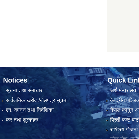
Notices
Quick Lin
सूचना तथा समाचार
अर्थ मन्त्रालय
सार्वजनिक खरीद /बोलपत्र सूचना
केन्द्रीय पञ्ज
एन, कानुन तथा निर्देशिका
नेपाल कानुन 
कर तथा शुल्कहरु
प्रिती फन्ट बाट
राष्ट्रिय योजन