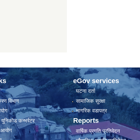
ks
eGov services
घटना दर्ता
िकरण विभाग
सामाजिक सुरक्षा
आयोग
नागरिक वडापत्र
Reports
 युनिकोड कन्भर्रटर
ा आयोग
वार्षिक प्रगति प्रतिवेदन