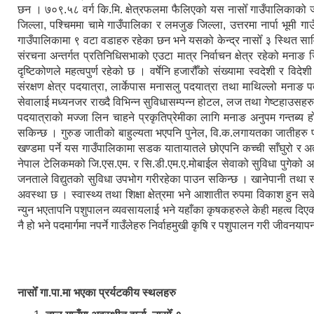
छन । ७०९.५८ वर्ग कि.मि. क्षेत्रफलमा फैलिएको यस नासोँ गाउँपालिकाको
जिल्ला, पश्चिममा चामे गाउँपालिका र लमजुङ जिल्ला, उत्तरमा नार्पा भूमी 
गाउँपालिकामा ९ वटा वडाहरु रहेका छन भने यसको केन्द्र नासोँ ३ स्थित सा
संरचना अन्तर्गत प्रतिनिधिसभाको एउटा मात्र निर्वाचन क्षेत्र रहेको मनाङ जि
दृष्टिकोणले महत्वपुर्ण रहेको छ । वर्षेनि हजारौँको संख्यामा स्वदेशी र विद
संरक्षण क्षेत्र पदयात्रा, लार्केपास मनासलु पदयात्रा तथा माथिल्लो मनाङ 
सेवालाई मध्यनजर राख्दै विभिन्न सुविधासम्पन्न होटल, लज तथा गेष्टहाउसहर
पदयात्राको मज्जा लिन चाहने प्रकृतिप्रेमीका लागि मनाङ अनुपम गन्तब्य हो ।
सकिन्छ । गुरुङ जातीको बाहुल्यता भएपनि पुनेल, वि.क.लगायतका जातीहरु 
खण्डमा पर्ने यस गाउँपालिकामा सडक यातायातले छोएपनि कच्ची साँघुरो र अत
नेपाल टेलिकमको जि.एस.एम. र सि.डी.एम.ए.मोबाईल सेवाको सुविधा पुगेको अवस
जनताले विद्युतको सुविधा उपभोग गरीरहेका पाउन सकिन्छ । खानेपानी तथा 
अवस्था छ । स्वास्थ्य तथा शिक्षा क्षेत्रमा भने आशातीत रुपमा विकाश हुन 
न्युन भएतापनि पशुपालन व्यवसायलाई भने यहाँका कृषकहरुले केही महत्व दिएको 
नै हो भने पदमार्गमा नपर्ने गाउँलेहरु निर्वाहमुखी कृषि र पशुपालन गरी जीवनयापन
नासोँ गा.पा.मा भएका प्रर्यटकीय स्थलहरु