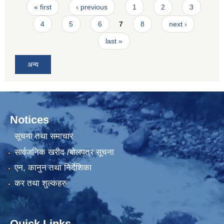
Pages
« first
‹ previous
1
2
3
4
5
6
7
8
next ›
last »
अन्य
Notices
सूचना तथा समाचार
सार्वजनिक खरीद /बोलपत्र सूचना
एन, कानुन तथा निर्देशिका
कर तथा शुल्कहरु
Quick Links