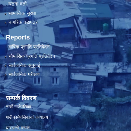
घटना दर्ता
सामाजिक सुरक्षा
नागरिक वडापत्र
Reports
वार्षिक प्रगति प्रतिवेदन
चौमासिक प्रगति प्रतिवेदन
सार्वजनिक सुनुवाई
सार्वजनिक परीक्षण
सम्पर्क विवरण
नासाेँ गाउँपालिका
गाउँ कार्यपालिकाकाे कार्यालय
धारापानी‚ मनाङ‚