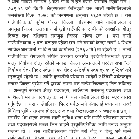
र थोँचे गाविस लगायत ३ वटा गा.वि.स.हरु यसमा समावेश भएका छन ।
७०९.५८ वर्ग कि.मि. क्षेत्रफलमा फैलिएको यस नासोँ गाउँपालिकाको
जनसंख्या वि.सं. २०७८ को जनगणना अनुसार १६७१ रहेको छ । यस
गाउँपालिकाको पूर्वमा गोरखा जिल्ला, पश्चिममा चामे गाउँपालिका र
लमजुङ जिल्ला, उत्तरमा नार्पा भूमी गाउँपालिका र चीनको स्वशासित क्षेत्र
तिब्बत तथा दक्षिणमा लमजुङ जिल्ला रहेका छन । यस नासोँ
गाउँपालिकामा ९ वटा वडाहरु रहेका छन भने यसको केन्द्र नासोँ ३ स्थित
साविक धारापानी गा.वि.स.को कार्यालय (२१६० मि.) मा रहेको छ । नासोँ
गाउँपालिका नेपालको संघीय संरचना अन्तर्गत प्रतिनिधिसभाको एउटा
मात्र निर्वाचन क्षेत्र रहेको मनाङ जिल्ला अन्तर्गतको प्रदेश सभा “क”
निर्वाचन क्षेत्र भित्र पर्दछ । यस क्षेत्र पर्यटकीय पदयात्राका दृष्टिकोणले
महत्वपुर्ण रहेको छ । वर्षेनि हजारौँको संख्यामा स्वदेशी र विदेशी पर्यटकहरु
मनाङ जिल्ला प्रवेश गर्ने द्वारको रुपमा यस गाउँपालिकालाई लिन सकिन्छ
। अन्नपुर्ण संरक्षण क्षेत्र पदयात्रा, लार्केपास मनासलु पदयात्रा तथा
माथिल्लो मनाङ पदयात्राका लागि यस गाउँपालिका क्षेत्र भएर यात्रा
गर्नुपर्दछ । यस गाउँपालिका भित्र पर्यटकको सेवालाई मध्यनजर राख्दै
विभिन्न सुविधासम्पन्न होटल, लज तथा गेष्टहाउसहरु सञ्चालनमा छन् ।
ग्रामीण भेग भएका कारण शहरी सुविधा भन्दा पनि गाउँले परिवेशमा रमाउने
तथा पदयात्राको मज्जा लिन चाहने प्रकृतिप्रेमीका लागि मनाङ अनुपम
गन्तब्य हो । यस गाउँपालिकामा विशेष गरी वौद्ध र हिन्दु धर्म मान्ने
धर्मावलम्बीको हिस्सा उच्च रहेको पाउन सकिन्छ । गुरुङ जातीको