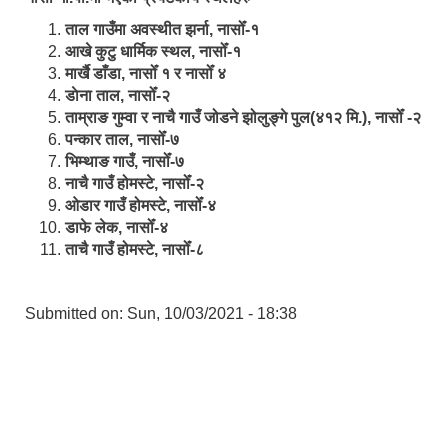
ताल गाउँमा अवस्थीत झर्ना, नासोँ-१
आखे कुटु धार्मिक स्थल, नासोँ-१
मार्खै डाँडा, नासोँ १ र नासोँ ४
डाेना ताल, नासोँ-२
ताम्राङ गुम्वा र नाचै गाउँ जोडने झोलुङ्गे पुल(४१२ मि.), नासोँ -२
पन्कार ताल, नासोँ-७
भिम्थाङ गाउँ, नासोँ-७
नाचै गाउँ होमस्टे, नासोँ-२
ओ‍‍‌डार गाउँ होमस्टे, नासोँ-४
डाफे लेक, नासोँ-४
ताचै गाउँ होमस्टे, नासोँ-८
Submitted on:
Sun, 10/03/2021 - 18:38