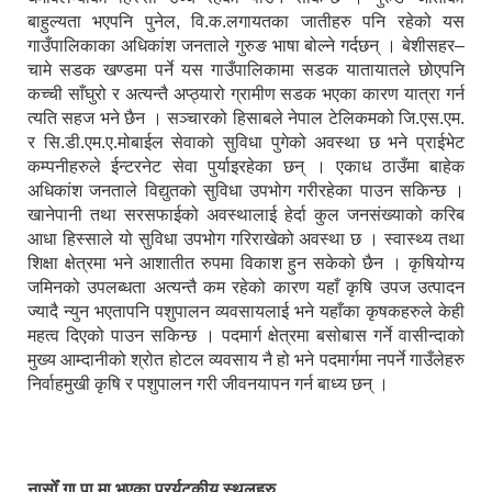
बाहुल्यता भएपनि पुनेल, वि.क.लगायतका जातीहरु पनि रहेको यस
गाउँपालिकाका अधिकांश जनताले गुरुङ भाषा बोल्ने गर्दछन् । बेशीसहर–
चामे सडक खण्डमा पर्ने यस गाउँपालिकामा सडक यातायातले छोएपनि
कच्ची साँघुरो र अत्यन्तै अप्ठ्यारो ग्रामीण सडक भएका कारण यात्रा गर्न
त्यति सहज भने छैन । सञ्चारको हिसाबले नेपाल टेलिकमको जि.एस.एम.
र सि.डी.एम.ए.मोबाईल सेवाको सुविधा पुगेको अवस्था छ भने प्राईभेट
कम्पनीहरुले ईन्टरनेट सेवा पुर्याइरहेका छन् । एकाध ठाउँमा बाहेक
अधिकांश जनताले विद्युतको सुविधा उपभोग गरीरहेका पाउन सकिन्छ ।
खानेपानी तथा सरसफाईको अवस्थालाई हेर्दा कुल जनसंख्याको करिब
आधा हिस्साले यो सुविधा उपभोग गरिराखेको अवस्था छ । स्वास्थ्य तथा
शिक्षा क्षेत्रमा भने आशातीत रुपमा विकाश हुन सकेको छैन । कृषियोग्य
जमिनको उपलब्धता अत्यन्तै कम रहेको कारण यहाँ कृषि उपज उत्पादन
ज्यादै न्युन भएतापनि पशुपालन व्यवसायलाई भने यहाँका कृषकहरुले केही
महत्व दिएको पाउन सकिन्छ । पदमार्ग क्षेत्रमा बसोबास गर्ने वासीन्दाको
मुख्य आम्दानीको श्रोत होटल व्यवसाय नै हो भने पदमार्गमा नपर्ने गाउँलेहरु
निर्वाहमुखी कृषि र पशुपालन गरी जीवनयापन गर्न बाध्य छन् ।
नासोँ गा.पा.मा भएका प्रर्यटकीय स्थलहरु