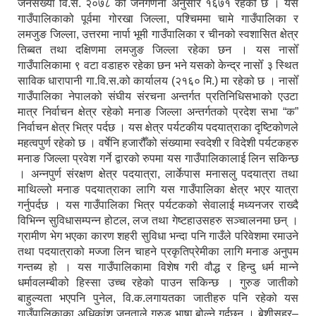
जनसंख्या वि.सं. २०७८ को जनगणना अनुसार १६७१ रहेको छ । यस
गाउँपालिकाको पूर्वमा गोरखा जिल्ला, पश्चिममा चामे गाउँपालिका र
लमजुङ जिल्ला, उत्तरमा नार्पा भूमी गाउँपालिका र चीनको स्वशासित क्षेत्र
तिब्बत तथा दक्षिणमा लमजुङ जिल्ला रहेका छन । यस नासोँ
गाउँपालिकामा ९ वटा वडाहरु रहेका छन भने यसको केन्द्र नासोँ ३ स्थित
साविक धारापानी गा.वि.स.को कार्यालय (२१६० मि.) मा रहेको छ । नासोँ
गाउँपालिका नेपालको संघीय संरचना अन्तर्गत प्रतिनिधिसभाको एउटा
मात्र निर्वाचन क्षेत्र रहेको मनाङ जिल्ला अन्तर्गतको प्रदेश सभा “क”
निर्वाचन क्षेत्र भित्र पर्दछ । यस क्षेत्र पर्यटकीय पदयात्राका दृष्टिकोणले
महत्वपुर्ण रहेको छ । वर्षेनि हजारौँको संख्यामा स्वदेशी र विदेशी पर्यटकहरु
मनाङ जिल्ला प्रवेश गर्ने द्वारको रुपमा यस गाउँपालिकालाई लिन सकिन्छ
। अन्नपुर्ण संरक्षण क्षेत्र पदयात्रा, लार्केपास मनासलु पदयात्रा तथा
माथिल्लो मनाङ पदयात्राका लागि यस गाउँपालिका क्षेत्र भएर यात्रा
गर्नुपर्दछ । यस गाउँपालिका भित्र पर्यटकको सेवालाई मध्यनजर राख्दै
विभिन्न सुविधासम्पन्न होटल, लज तथा गेष्टहाउसहरु सञ्चालनमा छन् ।
ग्रामीण भेग भएका कारण शहरी सुविधा भन्दा पनि गाउँले परिवेशमा रमाउने
तथा पदयात्राको मज्जा लिन चाहने प्रकृतिप्रेमीका लागि मनाङ अनुपम
गन्तब्य हो । यस गाउँपालिकामा विशेष गरी वौद्ध र हिन्दु धर्म मान्ने
धर्मावलम्बीको हिस्सा उच्च रहेको पाउन सकिन्छ । गुरुङ जातीको
बाहुल्यता भएपनि पुनेल, वि.क.लगायतका जातीहरु पनि रहेको यस
गाउँपालिकाका अधिकांश जनताले गुरुङ भाषा बोल्ने गर्दछन् । बेशीसहर–