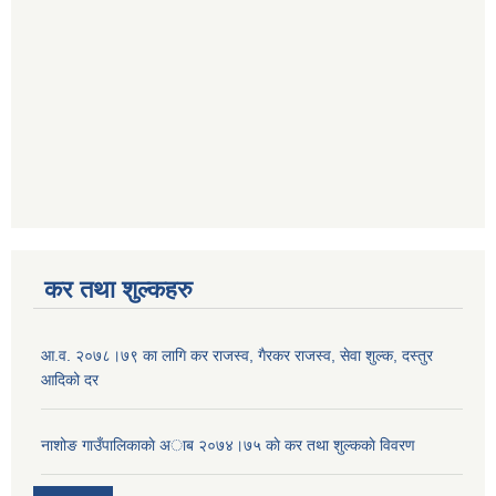
कर तथा शुल्कहरु
आ‍.व. २०७८।७९ का लागि कर राजस्व, गैरकर राजस्व, सेवा शुल्क, दस्तुर
आदिको दर
नाशोङ गाउँपालिकाकाे अा‍ब‍ २०७४।७५ काे कर तथा शुल्ककाे विवरण