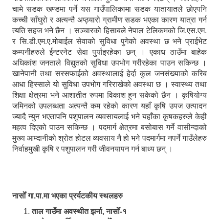
चामे सडक खण्डमा पर्ने यस गाउँपालिकामा सडक यातायातले छोएपनि
कच्ची साँघुरो र अत्यन्तै अप्ठ्यारो ग्रामीण सडक भएका कारण यात्रा गर्न
त्यति सहज भने छैन । सञ्चारको हिसाबले नेपाल टेलिकमको जि.एस.एम.
र सि.डी.एम.ए.मोबाईल सेवाको सुविधा पुगेको अवस्था छ भने प्राईभेट
कम्पनीहरुले ईन्टरनेट सेवा पुर्याइरहेका छन् । एकाध ठाउँमा बाहेक
अधिकांश जनताले विद्युतको सुविधा उपभोग गरीरहेका पाउन सकिन्छ ।
खानेपानी तथा सरसफाईको अवस्थालाई हेर्दा कुल जनसंख्याको करिब
आधा हिस्साले यो सुविधा उपभोग गरिराखेको अवस्था छ । स्वास्थ्य तथा
शिक्षा क्षेत्रमा भने आशातीत रुपमा विकाश हुन सकेको छैन । कृषियोग्य
जमिनको उपलब्धता अत्यन्तै कम रहेको कारण यहाँ कृषि उपज उत्पादन
ज्यादै न्युन भएतापनि पशुपालन व्यवसायलाई भने यहाँका कृषकहरुले केही
महत्व दिएको पाउन सकिन्छ । पदमार्ग क्षेत्रमा बसोबास गर्ने वासीन्दाको
मुख्य आम्दानीको श्रोत होटल व्यवसाय नै हो भने पदमार्गमा नपर्ने गाउँलेहरु
निर्वाहमुखी कृषि र पशुपालन गरी जीवनयापन गर्न बाध्य छन् ।
नासोँ गा.पा.मा भएका प्रर्यटकीय स्थलहरु
ताल गाउँमा अवस्थीत झर्ना, नासोँ-१