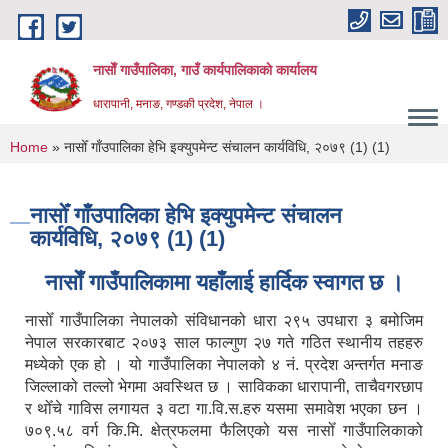
Skip to main content
नासाेँ गाउँपालिका, गाउँ कार्यपालिकाकाे कार्यालय
धारापानी, मनाङ, गण्डकी प्रदेश, नेपाल ।
You are here
Home
» नासोँ गाँउपालिका हेभि इक्युपमेन्ट संचालन कार्यविधि, २०७९ (1) (1)
नासोँ गाँउपालिका हेभि इक्युपमेन्ट संचालन
कार्यविधि, २०७९ (1) (1)
नासाेँ गाउँपालिकामा यहाँलाई हार्दिक स्वागत छ ।
नासोँ गाउँपालिका नेपालको संविधानको धारा २९५ उपधारा ३ बमोजिम
नेपाल सरकारबाट २०७३ साल फाल्गुण २७ गते गठित स्थानीय तहहरु
मध्येको एक हो । यो गाउँपालिका नेपालको ४ नं. प्रदेश अन्तर्गत मनाङ
जिल्लाको तल्लो भेगमा अवस्थित छ । साविकका धारापानी‚ ताचैवगरछाप
र थोँचे गाविस लगायत ३ वटा गा.वि.स.हरु यसमा समावेश भएका छन ।
७०९.५८ वर्ग कि.मि. क्षेत्रफलमा फैलिएको यस नासोँ गाउँपालिकाको