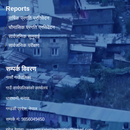
Reports
वार्षिक प्रगति प्रतिवेदन
चौमासिक प्रगति प्रतिवेदन
सार्वजनिक सुनुवाई
सार्वजनिक परीक्षण
सम्पर्क विवरण
नासाेँ गाउँपालिका
गाउँ कार्यपालिकाकाे कार्यालय
धारापानी‚ मनाङ‚
गण्डकी प्रदेश‚ नेपाल ।
सम्पर्क न‌ं‍: 9856049450
इमेल ठेगाना:
:nasonruralmunicipality@gmail.com