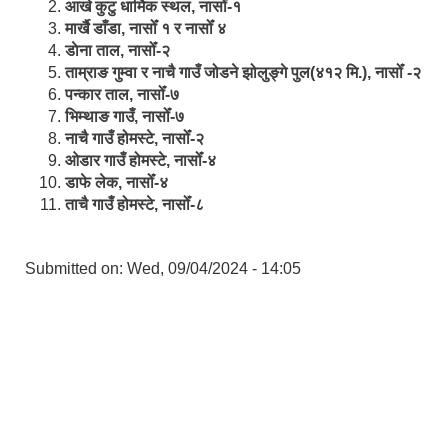
आखे कुटु धार्मिक स्थल, नासोँ-१
मार्खै डाँडा, नासोँ १ र नासोँ ४
डाेना ताल, नासोँ-२
ताम्राङ गुम्वा र नाचै गाउँ जोडने झोलुङ्गे पुल(४१२ मि.), नासोँ -२
पन्कार ताल, नासोँ-७
भिम्थाङ गाउँ, नासोँ-७
नाचै गाउँ होमस्टे, नासोँ-२
ओ‍‍‌डार गाउँ होमस्टे, नासोँ-४
डाफे लेक, नासोँ-४
ताचै गाउँ होमस्टे, नासोँ-८
Submitted on:
Wed, 09/04/2024 - 14:05