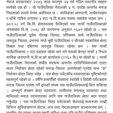
नेपाल सरकारबाट २०७३ साल फाल्गुण २७ गते गठित स्थानीय तहहरु
मध्येको एक हो । यो गाउँपालिका नेपालको ४ नं. प्रदेश अन्तर्गत मनाङ
जिल्लाको तल्लो भेगमा अवस्थित छ । साविकका धारापानी‚ ताचैवगरछाप
र थोँचे गाविस लगायत ३ वटा गा.वि.स.हरु यसमा समावेश भएका छन ।
७०९.५८ वर्ग कि.मि. क्षेत्रफलमा फैलिएको यस नासोँ गाउँपालिकाको
जनसंख्या वि.सं. २०७८ को जनगणना अनुसार १६७१ रहेको छ । यस
गाउँपालिकाको पूर्वमा गोरखा जिल्ला, पश्चिममा चामे गाउँपालिका र
लमजुङ जिल्ला, उत्तरमा नार्पा भूमी गाउँपालिका र चीनको स्वशासित क्षेत्र
तिब्बत तथा दक्षिणमा लमजुङ जिल्ला रहेका छन । यस नासोँ
गाउँपालिकामा ९ वटा वडाहरु रहेका छन भने यसको केन्द्र नासोँ ३ स्थित
साविक धारापानी गा.वि.स.को कार्यालय (२१६० मि.) मा रहेको छ । नासोँ
गाउँपालिका नेपालको संघीय संरचना अन्तर्गत प्रतिनिधिसभाको एउटा
मात्र निर्वाचन क्षेत्र रहेको मनाङ जिल्ला अन्तर्गतको प्रदेश सभा “क”
निर्वाचन क्षेत्र भित्र पर्दछ । यस क्षेत्र पर्यटकीय पदयात्राका दृष्टिकोणले
महत्वपुर्ण रहेको छ । वर्षेनि हजारौँको संख्यामा स्वदेशी र विदेशी पर्यटकहरु
मनाङ जिल्ला प्रवेश गर्ने द्वारको रुपमा यस गाउँपालिकालाई लिन सकिन्छ
। अन्नपुर्ण संरक्षण क्षेत्र पदयात्रा, लार्केपास मनासलु पदयात्रा तथा
माथिल्लो मनाङ पदयात्राका लागि यस गाउँपालिका क्षेत्र भएर यात्रा
गर्नुपर्दछ । यस गाउँपालिका भित्र पर्यटकको सेवालाई मध्यनजर राख्दै
विभिन्न सुविधासम्पन्न होटल, लज तथा गेष्टहाउसहरु सञ्चालनमा छन् ।
ग्रामीण भेग भएका कारण शहरी सुविधा भन्दा पनि गाउँले परिवेशमा रमाउने