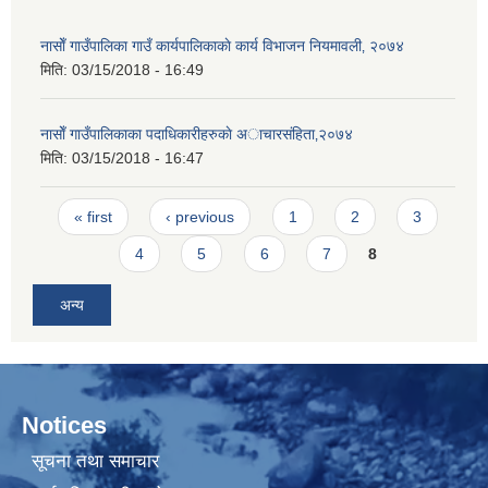
नासाेँ गाउँपालिका गाउँ कार्यपालिकाकाे कार्य विभाजन नियमावली‚ २०७४
मिति:
03/15/2018 - 16:49
नासाेँ गाउँपालिकाका पदाधिकारीहरुकाे अाचारस‌ंहिता‚२०७४
मिति:
03/15/2018 - 16:47
Pages
« first
‹ previous
1
2
3
4
5
6
7
8
अन्य
Notices
सूचना तथा समाचार