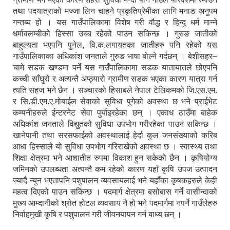
तथा पदयात्राको मज्जा लिन चाहने प्रकृतिप्रेमीका लागि मनाङ अनुपम
गन्तब्य हो । यस गाउँपालिकामा विशेष गरी वौद्ध र हिन्दु धर्म मान्ने
धर्मावलम्बीको हिस्सा उच्च रहेको पाउन सकिन्छ । गुरुङ जातीको
बाहुल्यता भएपनि पुनेल, वि.क.लगायतका जातीहरु पनि रहेको यस
गाउँपालिकाका अधिकांश जनताले गुरुङ भाषा बोल्ने गर्दछन् । बेशीसहर–
चामे सडक खण्डमा पर्ने यस गाउँपालिकामा सडक यातायातले छोएपनि
कच्ची साँघुरो र अत्यन्तै अप्ठ्यारो ग्रामीण सडक भएका कारण यात्रा गर्न
त्यति सहज भने छैन । सञ्चारको हिसाबले नेपाल टेलिकमको जि.एस.एम.
र सि.डी.एम.ए.मोबाईल सेवाको सुविधा पुगेको अवस्था छ भने प्राईभेट
कम्पनीहरुले ईन्टरनेट सेवा पुर्याइरहेका छन् । एकाध ठाउँमा बाहेक
अधिकांश जनताले विद्युतको सुविधा उपभोग गरीरहेका पाउन सकिन्छ ।
खानेपानी तथा सरसफाईको अवस्थालाई हेर्दा कुल जनसंख्याको करिब
आधा हिस्साले यो सुविधा उपभोग गरिराखेको अवस्था छ । स्वास्थ्य तथा
शिक्षा क्षेत्रमा भने आशातीत रुपमा विकाश हुन सकेको छैन । कृषियोग्य
जमिनको उपलब्धता अत्यन्तै कम रहेको कारण यहाँ कृषि उपज उत्पादन
ज्यादै न्युन भएतापनि पशुपालन व्यवसायलाई भने यहाँका कृषकहरुले केही
महत्व दिएको पाउन सकिन्छ । पदमार्ग क्षेत्रमा बसोबास गर्ने वासीन्दाको
मुख्य आम्दानीको श्रोत होटल व्यवसाय नै हो भने पदमार्गमा नपर्ने गाउँलेहरु
निर्वाहमुखी कृषि र पशुपालन गरी जीवनयापन गर्न बाध्य छन् ।