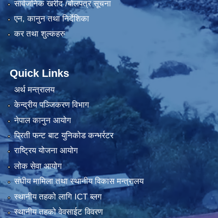
सार्वजनिक खरीद /बोलपत्र सूचना
एन, कानुन तथा निर्देशिका
कर तथा शुल्कहरु
Quick Links
अर्थ मन्त्रालय
केन्द्रीय पञ्जिकरण विभाग
नेपाल कानुन आयोग
प्रिती फन्ट बाट युनिकोड कन्भर्रटर
राष्ट्रिय योजना आयोग
लोक सेवा आयोग
संघीय मामिला तथा स्थानीय विकास मन्त्रालय
स्थानीय तहको लागि ICT ब्लग
स्थानीय तहको वेवसाईट विवरण