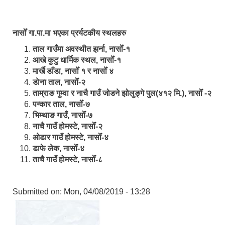
नासोँ गा.पा.मा भएका प्रर्यटकीय स्थलहरु
ताल गाउँमा अवस्थीत झर्ना, नासोँ-१
आखे कुटु धार्मिक स्थल, नासोँ-१
मार्खै डाँडा, नासोँ १ र नासोँ ४
डाेना ताल, नासोँ-२
ताम्राङ गुम्वा र नाचै गाउँ जोडने झोलुङ्गे पुल(४१२ मि.), नासोँ -२
पन्कार ताल, नासोँ-७
भिम्थाङ गाउँ, नासोँ-७
नाचै गाउँ होमस्टे, नासोँ-२
ओ‍‍‌डार गाउँ होमस्टे, नासोँ-४
डाफे लेक, नासोँ-४
ताचै गाउँ होमस्टे, नासोँ-८
Submitted on:
Mon, 04/08/2019 - 13:28