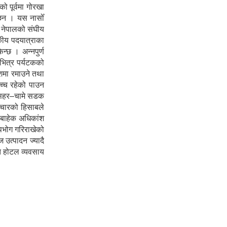
 पूर्वमा गोरखा
ा छन । यस नासोँ
ा नेपालको संघीय
टकीय पदयात्राका
न्छ । अन्नपुर्ण
 भित्र पर्यटकको
ेशमा रमाउने तथा
उच्च रहेको पाउन
शीसहर–चामे सडक
ञ्चारको हिसाबले
ा बाहेक अधिकांश
पभोग गरिराखेको
 उत्पादन ज्यादै
ोत होटल व्यवसाय