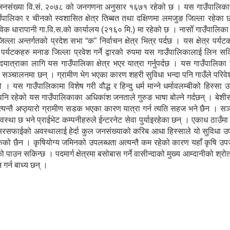
 जनसंख्या वि.सं. २०७८ को जनगणना अनुसार १६७१ रहेको छ । यस गाउँपालिकाको
गाउँपालिका र चीनको स्वशासित क्षेत्र तिब्बत तथा दक्षिणमा लमजुङ जिल्ला रहेक
विक धारापानी गा.वि.स.को कार्यालय (२१६० मि.) मा रहेको छ । नासोँ गाउँपालिक
ल्ला अन्तर्गतको प्रदेश सभा “क” निर्वाचन क्षेत्र भित्र पर्दछ । यस क्षेत्र पर्य
ेशी पर्यटकहरु मनाङ जिल्ला प्रवेश गर्ने द्वारको रुपमा यस गाउँपालिकालाई लिन सकि
पदयात्राका लागि यस गाउँपालिका क्षेत्र भएर यात्रा गर्नुपर्दछ । यस गाउँपालिका
ु सञ्चालनमा छन् । ग्रामीण भेग भएका कारण शहरी सुविधा भन्दा पनि गाउँले परिव
 यस गाउँपालिकामा विशेष गरी वौद्ध र हिन्दु धर्म मान्ने धर्मावलम्बीको हिस्सा 
पनि रहेको यस गाउँपालिकाका अधिकांश जनताले गुरुङ भाषा बोल्ने गर्दछन् । बे
्यन्तै अप्ठ्यारो ग्रामीण सडक भएका कारण यात्रा गर्न त्यति सहज भने छैन । स
्था छ भने प्राईभेट कम्पनीहरुले ईन्टरनेट सेवा पुर्याइरहेका छन् । एकाध ठाउँम
सरसफाईको अवस्थालाई हेर्दा कुल जनसंख्याको करिब आधा हिस्साले यो सुविधा उ
सकेको छैन । कृषियोग्य जमिनको उपलब्धता अत्यन्तै कम रहेको कारण यहाँ कृषि उपज
पाउन सकिन्छ । पदमार्ग क्षेत्रमा बसोबास गर्ने वासीन्दाको मुख्य आम्दानीको श्र
 गर्न बाध्य छन् ।