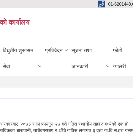
01-6201449,
काे कार्यालय
विधुतीय शुसासन
प्रतिवेदन
सूचना तथा
फोटो
सेवा
जानकारी
ग्यालरी
ल सरकारबाट २०७३ साल फाल्गुण २७ गते गठित स्थानीय तहहरु मध्येको एक हो ।
। साविकका धारापानी‚ ताचैवगरछाप र थोँचे गाविस लगायत ३ वटा गा.वि.स.हरु यस