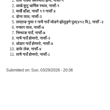
ताल गाउँमा अवस्थीत झर्ना, नासोँ-१
आखे कुटु धार्मिक स्थल, नासोँ-१
मार्खै डाँडा, नासोँ १ र नासोँ ४
डाेना ताल, नासोँ-२
ताम्राङ गुम्वा र नाचै गाउँ जोडने झोलुङ्गे पुल(४१२ मि.), नासोँ -२
पन्कार ताल, नासोँ-७
भिम्थाङ गाउँ, नासोँ-७
नाचै गाउँ होमस्टे, नासोँ-२
ओ‍‍‌डार गाउँ होमस्टे, नासोँ-४
डाफे लेक, नासोँ-४
ताचै गाउँ होमस्टे, नासोँ-८
Submitted on:
Sun, 03/29/2026 - 20:36