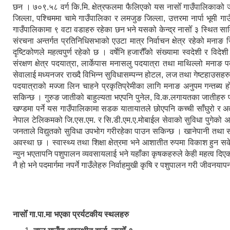
छन । ७०९.५८ वर्ग कि.मि. क्षेत्रफलमा फैलिएको यस नासोँ गाउँपालिकाको
जिल्ला, पश्चिममा चामे गाउँपालिका र लमजुङ जिल्ला, उत्तरमा नार्पा भूमी 
गाउँपालिकामा ९ वटा वडाहरु रहेका छन भने यसको केन्द्र नासोँ ३ स्थित सा
संरचना अन्तर्गत प्रतिनिधिसभाको एउटा मात्र निर्वाचन क्षेत्र रहेको मनाङ जि
दृष्टिकोणले महत्वपुर्ण रहेको छ । वर्षेनि हजारौँको संख्यामा स्वदेशी र विद
संरक्षण क्षेत्र पदयात्रा, लार्केपास मनासलु पदयात्रा तथा माथिल्लो मनाङ 
सेवालाई मध्यनजर राख्दै विभिन्न सुविधासम्पन्न होटल, लज तथा गेष्टहाउसहर
पदयात्राको मज्जा लिन चाहने प्रकृतिप्रेमीका लागि मनाङ अनुपम गन्तब्य हो ।
सकिन्छ । गुरुङ जातीको बाहुल्यता भएपनि पुनेल, वि.क.लगायतका जातीहरु 
खण्डमा पर्ने यस गाउँपालिकामा सडक यातायातले छोएपनि कच्ची साँघुरो र अत
नेपाल टेलिकमको जि.एस.एम. र सि.डी.एम.ए.मोबाईल सेवाको सुविधा पुगेको अवस
जनताले विद्युतको सुविधा उपभोग गरीरहेका पाउन सकिन्छ । खानेपानी तथा 
अवस्था छ । स्वास्थ्य तथा शिक्षा क्षेत्रमा भने आशातीत रुपमा विकाश हुन 
न्युन भएतापनि पशुपालन व्यवसायलाई भने यहाँका कृषकहरुले केही महत्व दिएको 
नै हो भने पदमार्गमा नपर्ने गाउँलेहरु निर्वाहमुखी कृषि र पशुपालन गरी जीवनयापन
नासोँ गा.पा.मा भएका प्रर्यटकीय स्थलहरु