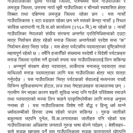
गाउँपालिकाको पूर्वमा गोरखा जिल्ला, पश्चिममा चामे गाउँपालिका र
लमजुङ जिल्ला, उत्तरमा नार्पा भूमी गाउँपालिका र चीनको स्वशासित क्षेत्र
तिब्बत तथा दक्षिणमा लमजुङ जिल्ला रहेका छन । यस नासोँ
गाउँपालिकामा ९ वटा वडाहरु रहेका छन भने यसको केन्द्र नासोँ ३ स्थित
साविक धारापानी गा.वि.स.को कार्यालय (२१६० मि.) मा रहेको छ । नासोँ
गाउँपालिका नेपालको संघीय संरचना अन्तर्गत प्रतिनिधिसभाको एउटा
मात्र निर्वाचन क्षेत्र रहेको मनाङ जिल्ला अन्तर्गतको प्रदेश सभा “क”
निर्वाचन क्षेत्र भित्र पर्दछ । यस क्षेत्र पर्यटकीय पदयात्राका दृष्टिकोणले
महत्वपुर्ण रहेको छ । वर्षेनि हजारौँको संख्यामा स्वदेशी र विदेशी पर्यटकहरु
मनाङ जिल्ला प्रवेश गर्ने द्वारको रुपमा यस गाउँपालिकालाई लिन सकिन्छ
। अन्नपुर्ण संरक्षण क्षेत्र पदयात्रा, लार्केपास मनासलु पदयात्रा तथा
माथिल्लो मनाङ पदयात्राका लागि यस गाउँपालिका क्षेत्र भएर यात्रा
गर्नुपर्दछ । यस गाउँपालिका भित्र पर्यटकको सेवालाई मध्यनजर राख्दै
विभिन्न सुविधासम्पन्न होटल, लज तथा गेष्टहाउसहरु सञ्चालनमा छन् ।
ग्रामीण भेग भएका कारण शहरी सुविधा भन्दा पनि गाउँले परिवेशमा रमाउने
तथा पदयात्राको मज्जा लिन चाहने प्रकृतिप्रेमीका लागि मनाङ अनुपम
गन्तब्य हो । यस गाउँपालिकामा विशेष गरी वौद्ध र हिन्दु धर्म मान्ने
धर्मावलम्बीको हिस्सा उच्च रहेको पाउन सकिन्छ । गुरुङ जातीको
बाहुल्यता भएपनि पुनेल, वि.क.लगायतका जातीहरु पनि रहेको यस
गाउँपालिकाका अधिकांश जनताले गुरुङ भाषा बोल्ने गर्दछन् । बेशीसहर–
चामे सडक खण्डमा पर्ने यस गाउँपालिकामा सडक यातायातले छोएपनि