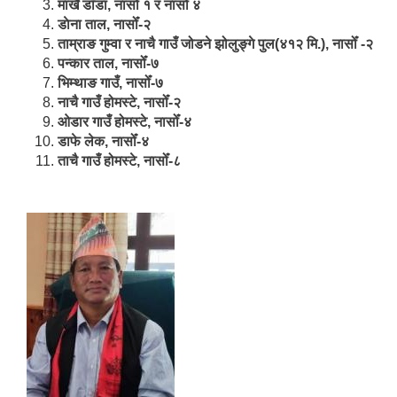
मार्खै डाँडा, नासोँ १ र नासोँ ४
डाेना ताल, नासोँ-२
ताम्राङ गुम्वा र नाचै गाउँ जोडने झोलुङ्गे पुल(४१२ मि.), नासोँ -२
पन्कार ताल, नासोँ-७
भिम्थाङ गाउँ, नासोँ-७
नाचै गाउँ होमस्टे, नासोँ-२
ओ‍‍‌डार गाउँ होमस्टे, नासोँ-४
डाफे लेक, नासोँ-४
ताचै गाउँ होमस्टे, नासोँ-८