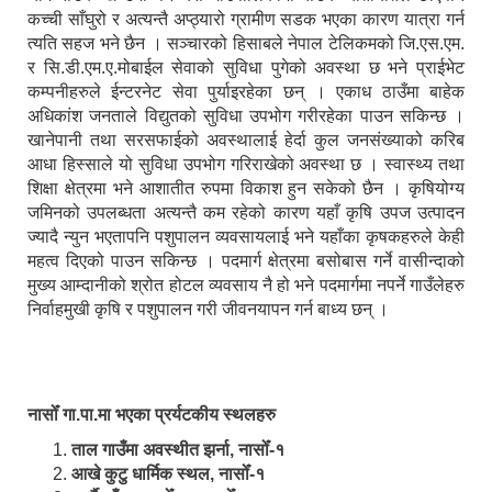
कच्ची साँघुरो र अत्यन्तै अप्ठ्यारो ग्रामीण सडक भएका कारण यात्रा गर्न
त्यति सहज भने छैन । सञ्चारको हिसाबले नेपाल टेलिकमको जि.एस.एम.
र सि.डी.एम.ए.मोबाईल सेवाको सुविधा पुगेको अवस्था छ भने प्राईभेट
कम्पनीहरुले ईन्टरनेट सेवा पुर्याइरहेका छन् । एकाध ठाउँमा बाहेक
अधिकांश जनताले विद्युतको सुविधा उपभोग गरीरहेका पाउन सकिन्छ ।
खानेपानी तथा सरसफाईको अवस्थालाई हेर्दा कुल जनसंख्याको करिब
आधा हिस्साले यो सुविधा उपभोग गरिराखेको अवस्था छ । स्वास्थ्य तथा
शिक्षा क्षेत्रमा भने आशातीत रुपमा विकाश हुन सकेको छैन । कृषियोग्य
जमिनको उपलब्धता अत्यन्तै कम रहेको कारण यहाँ कृषि उपज उत्पादन
ज्यादै न्युन भएतापनि पशुपालन व्यवसायलाई भने यहाँका कृषकहरुले केही
महत्व दिएको पाउन सकिन्छ । पदमार्ग क्षेत्रमा बसोबास गर्ने वासीन्दाको
मुख्य आम्दानीको श्रोत होटल व्यवसाय नै हो भने पदमार्गमा नपर्ने गाउँलेहरु
निर्वाहमुखी कृषि र पशुपालन गरी जीवनयापन गर्न बाध्य छन् ।
नासोँ गा.पा.मा भएका प्रर्यटकीय स्थलहरु
ताल गाउँमा अवस्थीत झर्ना, नासोँ-१
आखे कुटु धार्मिक स्थल, नासोँ-१