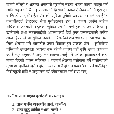
कच्ची साँघुरो र अत्यन्तै अप्ठ्यारो ग्रामीण सडक भएका कारण यात्रा गर्न
त्यति सहज भने छैन । सञ्चारको हिसाबले नेपाल टेलिकमको जि.एस.एम.
र सि.डी.एम.ए.मोबाईल सेवाको सुविधा पुगेको अवस्था छ भने प्राईभेट
कम्पनीहरुले ईन्टरनेट सेवा पुर्याइरहेका छन् । एकाध ठाउँमा बाहेक
अधिकांश जनताले विद्युतको सुविधा उपभोग गरीरहेका पाउन सकिन्छ ।
खानेपानी तथा सरसफाईको अवस्थालाई हेर्दा कुल जनसंख्याको करिब
आधा हिस्साले यो सुविधा उपभोग गरिराखेको अवस्था छ । स्वास्थ्य तथा
शिक्षा क्षेत्रमा भने आशातीत रुपमा विकाश हुन सकेको छैन । कृषियोग्य
जमिनको उपलब्धता अत्यन्तै कम रहेको कारण यहाँ कृषि उपज उत्पादन
ज्यादै न्युन भएतापनि पशुपालन व्यवसायलाई भने यहाँका कृषकहरुले केही
महत्व दिएको पाउन सकिन्छ । पदमार्ग क्षेत्रमा बसोबास गर्ने वासीन्दाको
मुख्य आम्दानीको श्रोत होटल व्यवसाय नै हो भने पदमार्गमा नपर्ने गाउँलेहरु
निर्वाहमुखी कृषि र पशुपालन गरी जीवनयापन गर्न बाध्य छन् ।
नासोँ गा.पा.मा भएका प्रर्यटकीय स्थलहरु
ताल गाउँमा अवस्थीत झर्ना, नासोँ-१
आखे कुटु धार्मिक स्थल, नासोँ-१