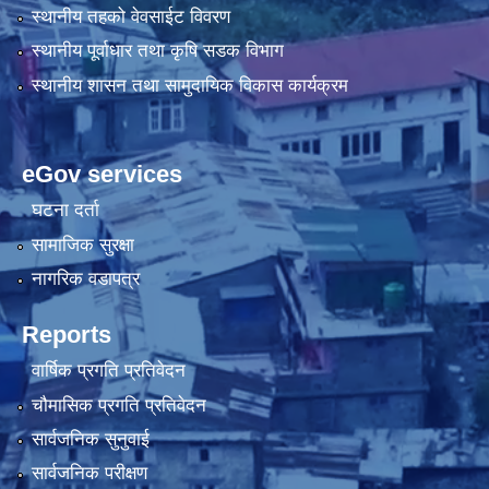
स्थानीय तहको वेवसाईट विवरण
स्थानीय पूर्वाधार तथा कृषि सडक विभाग
स्थानीय शासन तथा सामुदायिक विकास कार्यक्रम
eGov services
घटना दर्ता
सामाजिक सुरक्षा
नागरिक वडापत्र
Reports
वार्षिक प्रगति प्रतिवेदन
चौमासिक प्रगति प्रतिवेदन
सार्वजनिक सुनुवाई
सार्वजनिक परीक्षण