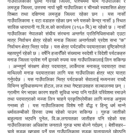
गाउँपालिकाको पूर्वमा गोरखा जिल्ला, पश्चिममा चामे गाउँपालिका र
लमजुङ जिल्ला, उत्तरमा नार्पा भूमी गाउँपालिका र चीनको स्वशासित क्षेत्र
तिब्बत तथा दक्षिणमा लमजुङ जिल्ला रहेका छन । यस नासोँ
गाउँपालिकामा ९ वटा वडाहरु रहेका छन भने यसको केन्द्र नासोँ ३ स्थित
साविक धारापानी गा.वि.स.को कार्यालय (२१६० मि.) मा रहेको छ । नासोँ
गाउँपालिका नेपालको संघीय संरचना अन्तर्गत प्रतिनिधिसभाको एउटा
मात्र निर्वाचन क्षेत्र रहेको मनाङ जिल्ला अन्तर्गतको प्रदेश सभा “क”
निर्वाचन क्षेत्र भित्र पर्दछ । यस क्षेत्र पर्यटकीय पदयात्राका दृष्टिकोणले
महत्वपुर्ण रहेको छ । वर्षेनि हजारौँको संख्यामा स्वदेशी र विदेशी पर्यटकहरु
मनाङ जिल्ला प्रवेश गर्ने द्वारको रुपमा यस गाउँपालिकालाई लिन सकिन्छ
। अन्नपुर्ण संरक्षण क्षेत्र पदयात्रा, लार्केपास मनासलु पदयात्रा तथा
माथिल्लो मनाङ पदयात्राका लागि यस गाउँपालिका क्षेत्र भएर यात्रा
गर्नुपर्दछ । यस गाउँपालिका भित्र पर्यटकको सेवालाई मध्यनजर राख्दै
विभिन्न सुविधासम्पन्न होटल, लज तथा गेष्टहाउसहरु सञ्चालनमा छन् ।
ग्रामीण भेग भएका कारण शहरी सुविधा भन्दा पनि गाउँले परिवेशमा रमाउने
तथा पदयात्राको मज्जा लिन चाहने प्रकृतिप्रेमीका लागि मनाङ अनुपम
गन्तब्य हो । यस गाउँपालिकामा विशेष गरी वौद्ध र हिन्दु धर्म मान्ने
धर्मावलम्बीको हिस्सा उच्च रहेको पाउन सकिन्छ । गुरुङ जातीको
बाहुल्यता भएपनि पुनेल, वि.क.लगायतका जातीहरु पनि रहेको यस
गाउँपालिकाका अधिकांश जनताले गुरुङ भाषा बोल्ने गर्दछन् । बेशीसहर–
चामे सडक खण्डमा पर्ने यस गाउँपालिकामा सडक यातायातले छोएपनि