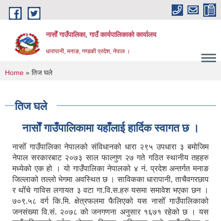
Skip to main content
नासाेँ गाउँपालिका, गाउँ कार्यपालिकाकाे कार्यालय
धारापानी, मनाङ, गण्डकी प्रदेश, नेपाल ।
You are here
Home
» तिज घले
तिज घले
नासाेँ गाउँपालिकामा यहाँलाई हार्दिक स्वागत छ ।
नासोँ गाउँपालिका नेपालको संविधानको धारा २९५ उपधारा ३ बमोजिम
नेपाल सरकारबाट २०७३ साल फाल्गुण २७ गते गठित स्थानीय तहहरु
मध्येको एक हो । यो गाउँपालिका नेपालको ४ नं. प्रदेश अन्तर्गत मनाङ
जिल्लाको तल्लो भेगमा अवस्थित छ । साविकका धारापानी‚ ताचैवगरछाप
र थोँचे गाविस लगायत ३ वटा गा.वि.स.हरु यसमा समावेश भएका छन ।
७०९.५८ वर्ग कि.मि. क्षेत्रफलमा फैलिएको यस नासोँ गाउँपालिकाको
जनसंख्या वि.सं. २०७८ को जनगणना अनुसार १६७१ रहेको छ । यस