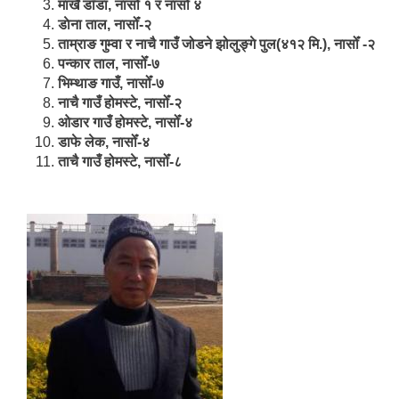
मार्खै डाँडा, नासोँ १ र नासोँ ४
डाेना ताल, नासोँ-२
ताम्राङ गुम्वा र नाचै गाउँ जोडने झोलुङ्गे पुल(४१२ मि.), नासोँ -२
पन्कार ताल, नासोँ-७
भिम्थाङ गाउँ, नासोँ-७
नाचै गाउँ होमस्टे, नासोँ-२
ओ‍‍‌डार गाउँ होमस्टे, नासोँ-४
डाफे लेक, नासोँ-४
ताचै गाउँ होमस्टे, नासोँ-८