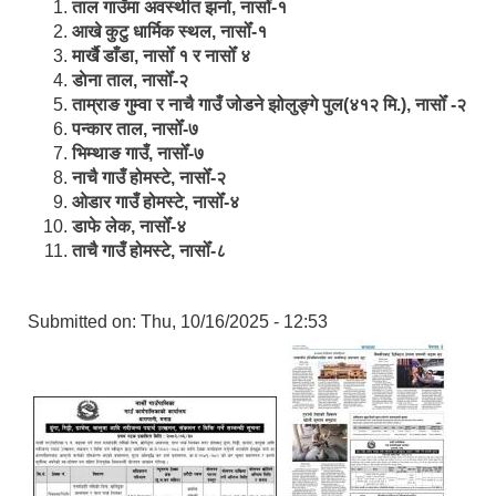
ताल गाउँमा अवस्थीत झर्ना, नासोँ-१
आखे कुटु धार्मिक स्थल, नासोँ-१
मार्खै डाँडा, नासोँ १ र नासोँ ४
डाेना ताल, नासोँ-२
ताम्राङ गुम्वा र नाचै गाउँ जोडने झोलुङ्गे पुल(४१२ मि.), नासोँ -२
पन्कार ताल, नासोँ-७
भिम्थाङ गाउँ, नासोँ-७
नाचै गाउँ होमस्टे, नासोँ-२
ओ‍‍‌डार गाउँ होमस्टे, नासोँ-४
डाफे लेक, नासोँ-४
ताचै गाउँ होमस्टे, नासोँ-८
Submitted on:
Thu, 10/16/2025 - 12:53