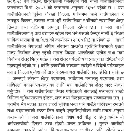
७०९.५८ वर्ग कि.मि. क्षेत्रफलमा फैलिएको यस नासोँ गाउँपालिकाको
जनसंख्या वि.सं. २०७८ को जनगणना अनुसार १६७१ रहेको छ । यस
गाउँपालिकाको पूर्वमा गोरखा जिल्ला, पश्चिममा चामे गाउँपालिका र
लमजुङ जिल्ला, उत्तरमा नार्पा भूमी गाउँपालिका र चीनको स्वशासित क्षेत्र
तिब्बत तथा दक्षिणमा लमजुङ जिल्ला रहेका छन । यस नासोँ
गाउँपालिकामा ९ वटा वडाहरु रहेका छन भने यसको केन्द्र नासोँ ३ स्थित
साविक धारापानी गा.वि.स.को कार्यालय (२१६० मि.) मा रहेको छ । नासोँ
गाउँपालिका नेपालको संघीय संरचना अन्तर्गत प्रतिनिधिसभाको एउटा
मात्र निर्वाचन क्षेत्र रहेको मनाङ जिल्ला अन्तर्गतको प्रदेश सभा “क”
निर्वाचन क्षेत्र भित्र पर्दछ । यस क्षेत्र पर्यटकीय पदयात्राका दृष्टिकोणले
महत्वपुर्ण रहेको छ । वर्षेनि हजारौँको संख्यामा स्वदेशी र विदेशी पर्यटकहरु
मनाङ जिल्ला प्रवेश गर्ने द्वारको रुपमा यस गाउँपालिकालाई लिन सकिन्छ
। अन्नपुर्ण संरक्षण क्षेत्र पदयात्रा, लार्केपास मनासलु पदयात्रा तथा
माथिल्लो मनाङ पदयात्राका लागि यस गाउँपालिका क्षेत्र भएर यात्रा
गर्नुपर्दछ । यस गाउँपालिका भित्र पर्यटकको सेवालाई मध्यनजर राख्दै
विभिन्न सुविधासम्पन्न होटल, लज तथा गेष्टहाउसहरु सञ्चालनमा छन् ।
ग्रामीण भेग भएका कारण शहरी सुविधा भन्दा पनि गाउँले परिवेशमा रमाउने
तथा पदयात्राको मज्जा लिन चाहने प्रकृतिप्रेमीका लागि मनाङ अनुपम
गन्तब्य हो । यस गाउँपालिकामा विशेष गरी वौद्ध र हिन्दु धर्म मान्ने
धर्मावलम्बीको हिस्सा उच्च रहेको पाउन सकिन्छ । गुरुङ जातीको
बाहुल्यता भएपनि पुनेल, वि.क.लगायतका जातीहरु पनि रहेको यस