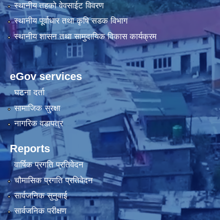
स्थानीय तहको वेवसाईट विवरण
स्थानीय पूर्वाधार तथा कृषि सडक विभाग
स्थानीय शासन तथा सामुदायिक विकास कार्यक्रम
eGov services
घटना दर्ता
सामाजिक सुरक्षा
नागरिक वडापत्र
Reports
वार्षिक प्रगति प्रतिवेदन
चौमासिक प्रगति प्रतिवेदन
सार्वजनिक सुनुवाई
सार्वजनिक परीक्षण