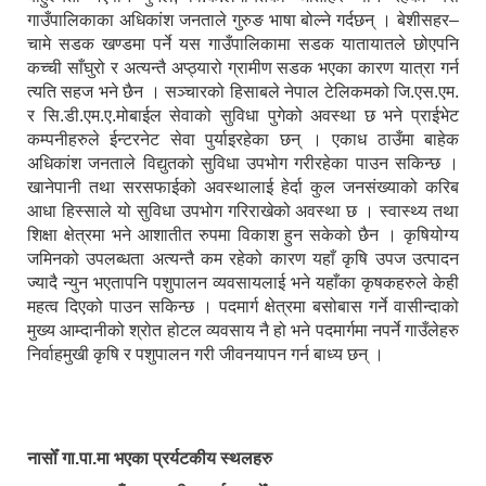
गाउँपालिकाका अधिकांश जनताले गुरुङ भाषा बोल्ने गर्दछन् । बेशीसहर–
चामे सडक खण्डमा पर्ने यस गाउँपालिकामा सडक यातायातले छोएपनि
कच्ची साँघुरो र अत्यन्तै अप्ठ्यारो ग्रामीण सडक भएका कारण यात्रा गर्न
त्यति सहज भने छैन । सञ्चारको हिसाबले नेपाल टेलिकमको जि.एस.एम.
र सि.डी.एम.ए.मोबाईल सेवाको सुविधा पुगेको अवस्था छ भने प्राईभेट
कम्पनीहरुले ईन्टरनेट सेवा पुर्याइरहेका छन् । एकाध ठाउँमा बाहेक
अधिकांश जनताले विद्युतको सुविधा उपभोग गरीरहेका पाउन सकिन्छ ।
खानेपानी तथा सरसफाईको अवस्थालाई हेर्दा कुल जनसंख्याको करिब
आधा हिस्साले यो सुविधा उपभोग गरिराखेको अवस्था छ । स्वास्थ्य तथा
शिक्षा क्षेत्रमा भने आशातीत रुपमा विकाश हुन सकेको छैन । कृषियोग्य
जमिनको उपलब्धता अत्यन्तै कम रहेको कारण यहाँ कृषि उपज उत्पादन
ज्यादै न्युन भएतापनि पशुपालन व्यवसायलाई भने यहाँका कृषकहरुले केही
महत्व दिएको पाउन सकिन्छ । पदमार्ग क्षेत्रमा बसोबास गर्ने वासीन्दाको
मुख्य आम्दानीको श्रोत होटल व्यवसाय नै हो भने पदमार्गमा नपर्ने गाउँलेहरु
निर्वाहमुखी कृषि र पशुपालन गरी जीवनयापन गर्न बाध्य छन् ।
नासोँ गा.पा.मा भएका प्रर्यटकीय स्थलहरु