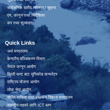
सार्वजनिक खरीद /बोलपत्र सूचना
एन, कानुन तथा निर्देशिका
कर तथा शुल्कहरु
Quick Links
अर्थ मन्त्रालय
केन्द्रीय पञ्जिकरण विभाग
नेपाल कानुन आयोग
प्रिती फन्ट बाट युनिकोड कन्भर्रटर
राष्ट्रिय योजना आयोग
लोक सेवा आयोग
संघीय मामिला तथा स्थानीय विकास मन्त्रालय
स्थानीय तहको लागि ICT ब्लग