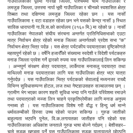
गाउँपालिकाको पूर्वमा गोरखा जिल्ला, पश्चिममा चामे गाउँपालिका र
लमजुङ जिल्ला, उत्तरमा नार्पा भूमी गाउँपालिका र चीनको स्वशासित क्षेत्र
तिब्बत तथा दक्षिणमा लमजुङ जिल्ला रहेका छन । यस नासोँ
गाउँपालिकामा ९ वटा वडाहरु रहेका छन भने यसको केन्द्र नासोँ ३ स्थित
साविक धारापानी गा.वि.स.को कार्यालय (२१६० मि.) मा रहेको छ । नासोँ
गाउँपालिका नेपालको संघीय संरचना अन्तर्गत प्रतिनिधिसभाको एउटा
मात्र निर्वाचन क्षेत्र रहेको मनाङ जिल्ला अन्तर्गतको प्रदेश सभा “क”
निर्वाचन क्षेत्र भित्र पर्दछ । यस क्षेत्र पर्यटकीय पदयात्राका दृष्टिकोणले
महत्वपुर्ण रहेको छ । वर्षेनि हजारौँको संख्यामा स्वदेशी र विदेशी पर्यटकहरु
मनाङ जिल्ला प्रवेश गर्ने द्वारको रुपमा यस गाउँपालिकालाई लिन सकिन्छ
। अन्नपुर्ण संरक्षण क्षेत्र पदयात्रा, लार्केपास मनासलु पदयात्रा तथा
माथिल्लो मनाङ पदयात्राका लागि यस गाउँपालिका क्षेत्र भएर यात्रा
गर्नुपर्दछ । यस गाउँपालिका भित्र पर्यटकको सेवालाई मध्यनजर राख्दै
विभिन्न सुविधासम्पन्न होटल, लज तथा गेष्टहाउसहरु सञ्चालनमा छन् ।
ग्रामीण भेग भएका कारण शहरी सुविधा भन्दा पनि गाउँले परिवेशमा रमाउने
तथा पदयात्राको मज्जा लिन चाहने प्रकृतिप्रेमीका लागि मनाङ अनुपम
गन्तब्य हो । यस गाउँपालिकामा विशेष गरी वौद्ध र हिन्दु धर्म मान्ने
धर्मावलम्बीको हिस्सा उच्च रहेको पाउन सकिन्छ । गुरुङ जातीको
बाहुल्यता भएपनि पुनेल, वि.क.लगायतका जातीहरु पनि रहेको यस
गाउँपालिकाका अधिकांश जनताले गुरुङ भाषा बोल्ने गर्दछन् । बेशीसहर–
चामे सडक खण्डमा पर्ने यस गाउँपालिकामा सडक यातायातले छोएपनि