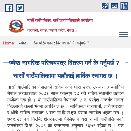
Skip to main content
नासाेँ गाउँपालिका, गाउँ कार्यपालिकाकाे कार्यालय
धारापानी, मनाङ, गण्डकी प्रदेश, नेपाल ।
You are here
Home
» ज्येष्ठ नागरिक परिचयपत्र वितरण गर्न के गर्नुपर्छ ?
ज्येष्ठ नागरिक परिचयपत्र वितरण गर्न के गर्नुपर्छ ?
नासाेँ गाउँपालिकामा यहाँलाई हार्दिक स्वागत छ ।
नासोँ गाउँपालिका नेपालको संविधानको धारा २९५ उपधारा ३ बमोजिम
नेपाल सरकारबाट २०७३ साल फाल्गुण २७ गते गठित स्थानीय तहहरु
मध्येको एक हो । यो गाउँपालिका नेपालको ४ नं. प्रदेश अन्तर्गत मनाङ
जिल्लाको तल्लो भेगमा अवस्थित छ । साविकका धारापानी‚ ताचैवगरछाप
र थोँचे गाविस लगायत ३ वटा गा.वि.स.हरु यसमा समावेश भएका छन ।
७०९.५८ वर्ग कि.मि. क्षेत्रफलमा फैलिएको यस नासोँ गाउँपालिकाको
जनसंख्या वि.सं. २०७८ को जनगणना अनुसार १६७१ रहेको छ । यस