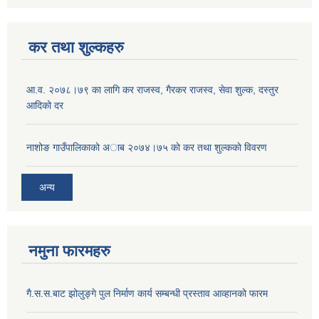
कर तथा शुल्कहरु
आ‍.व. २०७८।७९ का लागि कर राजस्व, गैरकर राजस्व, सेवा शुल्क, दस्तुर
आदिको दर
नाशोङ गाउँपालिकाकाे अा‍ब‍ २०७४।७५ काे कर तथा शुल्ककाे विवरण
अन्य
नमुना फारमहरु
गै.स.स.बाट झोलुङ्गे पुल निर्माण कार्य सम्बन्धी प्रस्ताव आव्हानको फारम