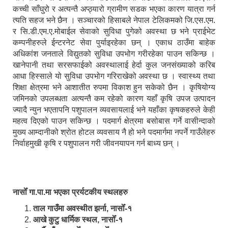
कच्ची साँघुरो र अत्यन्तै अप्ठ्यारो ग्रामीण सडक भएका कारण यात्रा गर्न
त्यति सहज भने छैन । सञ्चारको हिसाबले नेपाल टेलिकमको जि.एस.एम.
र सि.डी.एम.ए.मोबाईल सेवाको सुविधा पुगेको अवस्था छ भने प्राईभेट
कम्पनीहरुले ईन्टरनेट सेवा पुर्याइरहेका छन् । एकाध ठाउँमा बाहेक
अधिकांश जनताले विद्युतको सुविधा उपभोग गरीरहेका पाउन सकिन्छ ।
खानेपानी तथा सरसफाईको अवस्थालाई हेर्दा कुल जनसंख्याको करिब
आधा हिस्साले यो सुविधा उपभोग गरिराखेको अवस्था छ । स्वास्थ्य तथा
शिक्षा क्षेत्रमा भने आशातीत रुपमा विकाश हुन सकेको छैन । कृषियोग्य
जमिनको उपलब्धता अत्यन्तै कम रहेको कारण यहाँ कृषि उपज उत्पादन
ज्यादै न्युन भएतापनि पशुपालन व्यवसायलाई भने यहाँका कृषकहरुले केही
महत्व दिएको पाउन सकिन्छ । पदमार्ग क्षेत्रमा बसोबास गर्ने वासीन्दाको
मुख्य आम्दानीको श्रोत होटल व्यवसाय नै हो भने पदमार्गमा नपर्ने गाउँलेहरु
निर्वाहमुखी कृषि र पशुपालन गरी जीवनयापन गर्न बाध्य छन् ।
नासोँ गा.पा.मा भएका प्रर्यटकीय स्थलहरु
ताल गाउँमा अवस्थीत झर्ना, नासोँ-१
आखे कुटु धार्मिक स्थल, नासोँ-१