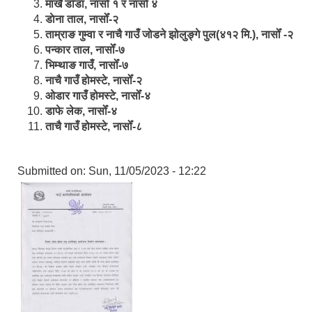
मार्खै डाँडा, नासोँ १ र नासोँ ४
डाेना ताल, नासोँ-२
ताम्राङ गुम्वा र नाचै गाउँ जोडने झोलुङ्गे पुल(४१२ मि.), नासोँ -२
पन्कार ताल, नासोँ-७
भिम्थाङ गाउँ, नासोँ-७
नाचै गाउँ होमस्टे, नासोँ-२
ओ‍‍‌डार गाउँ होमस्टे, नासोँ-४
डाफे लेक, नासोँ-४
ताचै गाउँ होमस्टे, नासोँ-८
Submitted on:
Sun, 11/05/2023 - 12:22