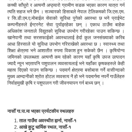
कच्ची साँघुरो र अत्यन्तै अप्ठ्यारो ग्रामीण सडक भएका कारण यात्रा गर्न
त्यति सहज भने छैन । सञ्चारको हिसाबले नेपाल टेलिकमको जि.एस.एम.
र सि.डी.एम.ए.मोबाईल सेवाको सुविधा पुगेको अवस्था छ भने प्राईभेट
कम्पनीहरुले ईन्टरनेट सेवा पुर्याइरहेका छन् । एकाध ठाउँमा बाहेक
अधिकांश जनताले विद्युतको सुविधा उपभोग गरीरहेका पाउन सकिन्छ ।
खानेपानी तथा सरसफाईको अवस्थालाई हेर्दा कुल जनसंख्याको करिब
आधा हिस्साले यो सुविधा उपभोग गरिराखेको अवस्था छ । स्वास्थ्य तथा
शिक्षा क्षेत्रमा भने आशातीत रुपमा विकाश हुन सकेको छैन । कृषियोग्य
जमिनको उपलब्धता अत्यन्तै कम रहेको कारण यहाँ कृषि उपज उत्पादन
ज्यादै न्युन भएतापनि पशुपालन व्यवसायलाई भने यहाँका कृषकहरुले केही
महत्व दिएको पाउन सकिन्छ । पदमार्ग क्षेत्रमा बसोबास गर्ने वासीन्दाको
मुख्य आम्दानीको श्रोत होटल व्यवसाय नै हो भने पदमार्गमा नपर्ने गाउँलेहरु
निर्वाहमुखी कृषि र पशुपालन गरी जीवनयापन गर्न बाध्य छन् ।
नासोँ गा.पा.मा भएका प्रर्यटकीय स्थलहरु
ताल गाउँमा अवस्थीत झर्ना, नासोँ-१
आखे कुटु धार्मिक स्थल, नासोँ-१