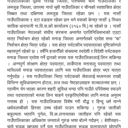
गाउँपालिकाको पूर्वमा गोरखा जिल्ला, पश्चिममा चामे गाउँपालिका र
लमजुङ जिल्ला, उत्तरमा नार्पा भूमी गाउँपालिका र चीनको स्वशासित क्षेत्र
तिब्बत तथा दक्षिणमा लमजुङ जिल्ला रहेका छन । यस नासोँ
गाउँपालिकामा ९ वटा वडाहरु रहेका छन भने यसको केन्द्र नासोँ ३ स्थित
साविक धारापानी गा.वि.स.को कार्यालय (२१६० मि.) मा रहेको छ । नासोँ
गाउँपालिका नेपालको संघीय संरचना अन्तर्गत प्रतिनिधिसभाको एउटा
मात्र निर्वाचन क्षेत्र रहेको मनाङ जिल्ला अन्तर्गतको प्रदेश सभा “क”
निर्वाचन क्षेत्र भित्र पर्दछ । यस क्षेत्र पर्यटकीय पदयात्राका दृष्टिकोणले
महत्वपुर्ण रहेको छ । वर्षेनि हजारौँको संख्यामा स्वदेशी र विदेशी पर्यटकहरु
मनाङ जिल्ला प्रवेश गर्ने द्वारको रुपमा यस गाउँपालिकालाई लिन सकिन्छ
। अन्नपुर्ण संरक्षण क्षेत्र पदयात्रा, लार्केपास मनासलु पदयात्रा तथा
माथिल्लो मनाङ पदयात्राका लागि यस गाउँपालिका क्षेत्र भएर यात्रा
गर्नुपर्दछ । यस गाउँपालिका भित्र पर्यटकको सेवालाई मध्यनजर राख्दै
विभिन्न सुविधासम्पन्न होटल, लज तथा गेष्टहाउसहरु सञ्चालनमा छन् ।
ग्रामीण भेग भएका कारण शहरी सुविधा भन्दा पनि गाउँले परिवेशमा रमाउने
तथा पदयात्राको मज्जा लिन चाहने प्रकृतिप्रेमीका लागि मनाङ अनुपम
गन्तब्य हो । यस गाउँपालिकामा विशेष गरी वौद्ध र हिन्दु धर्म मान्ने
धर्मावलम्बीको हिस्सा उच्च रहेको पाउन सकिन्छ । गुरुङ जातीको
बाहुल्यता भएपनि पुनेल, वि.क.लगायतका जातीहरु पनि रहेको यस
गाउँपालिकाका अधिकांश जनताले गुरुङ भाषा बोल्ने गर्दछन् । बेशीसहर–
चामे सडक खण्डमा पर्ने यस गाउँपालिकामा सडक यातायातले छोएपनि