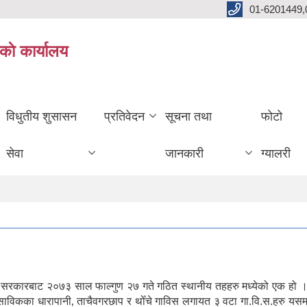
01-6201449,
काे कार्यालय
विधुतीय शुसासन
प्रतिवेदन
सूचना तथा
फोटो
सेवा
जानकारी
ग्यालरी
ल सरकारबाट २०७३ साल फाल्गुण २७ गते गठित स्थानीय तहहरु मध्येको एक हो ।
। साविकका धारापानी‚ ताचैवगरछाप र थोँचे गाविस लगायत ३ वटा गा.वि.स.हरु यस