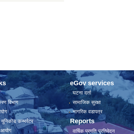
ks
eGov services
घटना दर्ता
िकरण विभाग
सामाजिक सुरक्षा
आयोग
नागरिक वडापत्र
Reports
 युनिकोड कन्भर्रटर
ा आयोग
वार्षिक प्रगति प्रतिवेदन