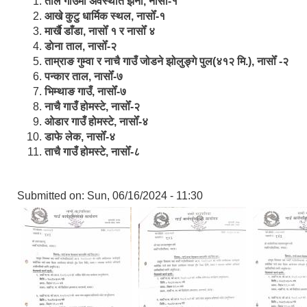
ताल गाउँमा अवस्थीत झर्ना, नासोँ-१
आखे कुटु धार्मिक स्थल, नासोँ-१
मार्खै डाँडा, नासोँ १ र नासोँ ४
डाेना ताल, नासोँ-२
ताम्राङ गुम्वा र नाचै गाउँ जोडने झोलुङ्गे पुल(४१२ मि.), नासोँ -२
पन्कार ताल, नासोँ-७
भिम्थाङ गाउँ, नासोँ-७
नाचै गाउँ होमस्टे, नासोँ-२
ओ‍‍‌डार गाउँ होमस्टे, नासोँ-४
डाफे लेक, नासोँ-४
ताचै गाउँ होमस्टे, नासोँ-८
Submitted on:
Sun, 06/16/2024 - 11:30