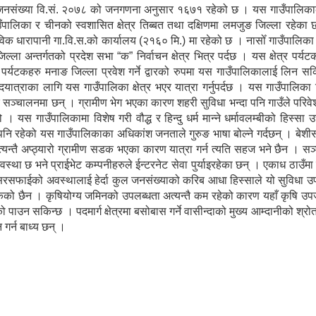
 जनसंख्या वि.सं. २०७८ को जनगणना अनुसार १६७१ रहेको छ । यस गाउँपालिकाको
गाउँपालिका र चीनको स्वशासित क्षेत्र तिब्बत तथा दक्षिणमा लमजुङ जिल्ला रहेक
विक धारापानी गा.वि.स.को कार्यालय (२१६० मि.) मा रहेको छ । नासोँ गाउँपालिक
ल्ला अन्तर्गतको प्रदेश सभा “क” निर्वाचन क्षेत्र भित्र पर्दछ । यस क्षेत्र पर्य
ेशी पर्यटकहरु मनाङ जिल्ला प्रवेश गर्ने द्वारको रुपमा यस गाउँपालिकालाई लिन सकि
पदयात्राका लागि यस गाउँपालिका क्षेत्र भएर यात्रा गर्नुपर्दछ । यस गाउँपालिका
ु सञ्चालनमा छन् । ग्रामीण भेग भएका कारण शहरी सुविधा भन्दा पनि गाउँले परिव
 यस गाउँपालिकामा विशेष गरी वौद्ध र हिन्दु धर्म मान्ने धर्मावलम्बीको हिस्सा 
पनि रहेको यस गाउँपालिकाका अधिकांश जनताले गुरुङ भाषा बोल्ने गर्दछन् । बे
्यन्तै अप्ठ्यारो ग्रामीण सडक भएका कारण यात्रा गर्न त्यति सहज भने छैन । स
्था छ भने प्राईभेट कम्पनीहरुले ईन्टरनेट सेवा पुर्याइरहेका छन् । एकाध ठाउँम
सरसफाईको अवस्थालाई हेर्दा कुल जनसंख्याको करिब आधा हिस्साले यो सुविधा उ
सकेको छैन । कृषियोग्य जमिनको उपलब्धता अत्यन्तै कम रहेको कारण यहाँ कृषि उपज
पाउन सकिन्छ । पदमार्ग क्षेत्रमा बसोबास गर्ने वासीन्दाको मुख्य आम्दानीको श्र
 गर्न बाध्य छन् ।