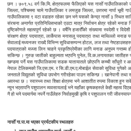
छन । ७०९.५८ वर्ग कि.मि. क्षेत्रफलमा फैलिएको यस नासोँ गाउँपालिकाको
जिल्ला, पश्चिममा चामे गाउँपालिका र लमजुङ जिल्ला, उत्तरमा नार्पा भूमी 
गाउँपालिकामा ९ वटा वडाहरु रहेका छन भने यसको केन्द्र नासोँ ३ स्थित सा
संरचना अन्तर्गत प्रतिनिधिसभाको एउटा मात्र निर्वाचन क्षेत्र रहेको मनाङ जि
दृष्टिकोणले महत्वपुर्ण रहेको छ । वर्षेनि हजारौँको संख्यामा स्वदेशी र विद
संरक्षण क्षेत्र पदयात्रा, लार्केपास मनासलु पदयात्रा तथा माथिल्लो मनाङ 
सेवालाई मध्यनजर राख्दै विभिन्न सुविधासम्पन्न होटल, लज तथा गेष्टहाउसहर
पदयात्राको मज्जा लिन चाहने प्रकृतिप्रेमीका लागि मनाङ अनुपम गन्तब्य हो ।
सकिन्छ । गुरुङ जातीको बाहुल्यता भएपनि पुनेल, वि.क.लगायतका जातीहरु 
खण्डमा पर्ने यस गाउँपालिकामा सडक यातायातले छोएपनि कच्ची साँघुरो र अत
नेपाल टेलिकमको जि.एस.एम. र सि.डी.एम.ए.मोबाईल सेवाको सुविधा पुगेको अवस
जनताले विद्युतको सुविधा उपभोग गरीरहेका पाउन सकिन्छ । खानेपानी तथा 
अवस्था छ । स्वास्थ्य तथा शिक्षा क्षेत्रमा भने आशातीत रुपमा विकाश हुन 
न्युन भएतापनि पशुपालन व्यवसायलाई भने यहाँका कृषकहरुले केही महत्व दिएको 
नै हो भने पदमार्गमा नपर्ने गाउँलेहरु निर्वाहमुखी कृषि र पशुपालन गरी जीवनयापन
नासोँ गा.पा.मा भएका प्रर्यटकीय स्थलहरु