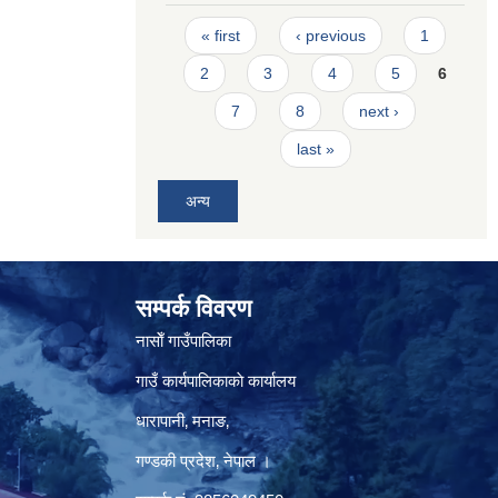
Pages
« first
‹ previous
1
2
3
4
5
6
7
8
next ›
last »
अन्य
सम्पर्क विवरण
नासाेँ गाउँपालिका
गाउँ कार्यपालिकाकाे कार्यालय
धारापानी‚ मनाङ‚
गण्डकी प्रदेश‚ नेपाल ।