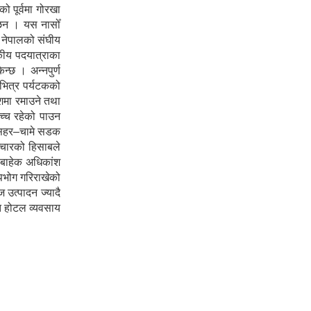
 पूर्वमा गोरखा
ा छन । यस नासोँ
ा नेपालको संघीय
टकीय पदयात्राका
न्छ । अन्नपुर्ण
 भित्र पर्यटकको
ेशमा रमाउने तथा
उच्च रहेको पाउन
शीसहर–चामे सडक
ञ्चारको हिसाबले
ा बाहेक अधिकांश
पभोग गरिराखेको
 उत्पादन ज्यादै
ोत होटल व्यवसाय