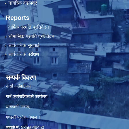
नागरिक वडापत्र
Reports
वार्षिक प्रगति प्रतिवेदन
चौमासिक प्रगति प्रतिवेदन
सार्वजनिक सुनुवाई
सार्वजनिक परीक्षण
सम्पर्क विवरण
नासाेँ गाउँपालिका
गाउँ कार्यपालिकाकाे कार्यालय
धारापानी‚ मनाङ‚
गण्डकी प्रदेश‚ नेपाल ।
सम्पर्क न‌ं‍: 9856049450