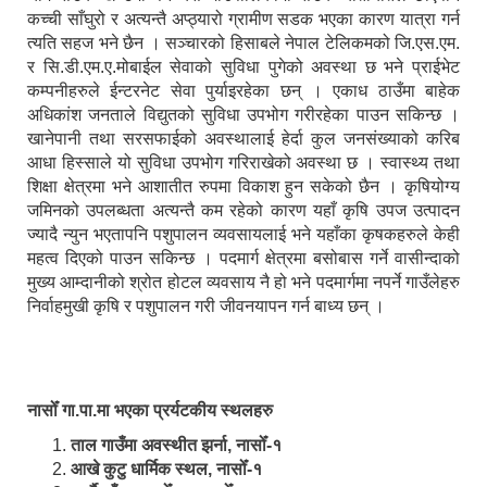
कच्ची साँघुरो र अत्यन्तै अप्ठ्यारो ग्रामीण सडक भएका कारण यात्रा गर्न
त्यति सहज भने छैन । सञ्चारको हिसाबले नेपाल टेलिकमको जि.एस.एम.
र सि.डी.एम.ए.मोबाईल सेवाको सुविधा पुगेको अवस्था छ भने प्राईभेट
कम्पनीहरुले ईन्टरनेट सेवा पुर्याइरहेका छन् । एकाध ठाउँमा बाहेक
अधिकांश जनताले विद्युतको सुविधा उपभोग गरीरहेका पाउन सकिन्छ ।
खानेपानी तथा सरसफाईको अवस्थालाई हेर्दा कुल जनसंख्याको करिब
आधा हिस्साले यो सुविधा उपभोग गरिराखेको अवस्था छ । स्वास्थ्य तथा
शिक्षा क्षेत्रमा भने आशातीत रुपमा विकाश हुन सकेको छैन । कृषियोग्य
जमिनको उपलब्धता अत्यन्तै कम रहेको कारण यहाँ कृषि उपज उत्पादन
ज्यादै न्युन भएतापनि पशुपालन व्यवसायलाई भने यहाँका कृषकहरुले केही
महत्व दिएको पाउन सकिन्छ । पदमार्ग क्षेत्रमा बसोबास गर्ने वासीन्दाको
मुख्य आम्दानीको श्रोत होटल व्यवसाय नै हो भने पदमार्गमा नपर्ने गाउँलेहरु
निर्वाहमुखी कृषि र पशुपालन गरी जीवनयापन गर्न बाध्य छन् ।
नासोँ गा.पा.मा भएका प्रर्यटकीय स्थलहरु
ताल गाउँमा अवस्थीत झर्ना, नासोँ-१
आखे कुटु धार्मिक स्थल, नासोँ-१