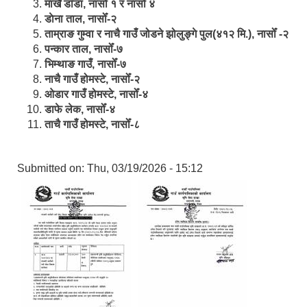
मार्खै डाँडा, नासोँ १ र नासोँ ४
डाेना ताल, नासोँ-२
ताम्राङ गुम्वा र नाचै गाउँ जोडने झोलुङ्गे पुल(४१२ मि.), नासोँ -२
पन्कार ताल, नासोँ-७
भिम्थाङ गाउँ, नासोँ-७
नाचै गाउँ होमस्टे, नासोँ-२
ओ‍‍‌डार गाउँ होमस्टे, नासोँ-४
डाफे लेक, नासोँ-४
ताचै गाउँ होमस्टे, नासोँ-८
Submitted on:
Thu, 03/19/2026 - 15:12