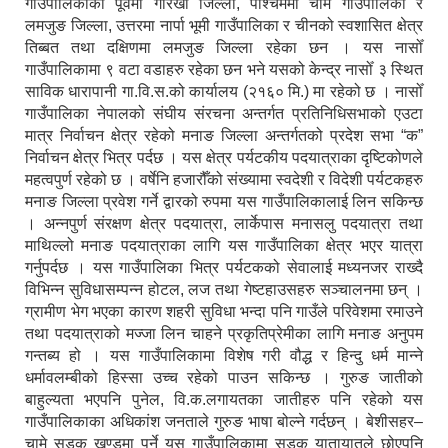
गाउँपालिकाको पूर्वमा गोरखा जिल्ला, पश्चिममा चामे गाउँपालिका र
लमजुङ जिल्ला, उत्तरमा नार्पा भूमी गाउँपालिका र चीनको स्वशासित क्षेत्र
तिब्बत तथा दक्षिणमा लमजुङ जिल्ला रहेका छन । यस नासोँ
गाउँपालिकामा ९ वटा वडाहरु रहेका छन भने यसको केन्द्र नासोँ ३ स्थित
साविक धारापानी गा.वि.स.को कार्यालय (२१६० मि.) मा रहेको छ । नासोँ
गाउँपालिका नेपालको संघीय संरचना अन्तर्गत प्रतिनिधिसभाको एउटा
मात्र निर्वाचन क्षेत्र रहेको मनाङ जिल्ला अन्तर्गतको प्रदेश सभा “क”
निर्वाचन क्षेत्र भित्र पर्दछ । यस क्षेत्र पर्यटकीय पदयात्राका दृष्टिकोणले
महत्वपुर्ण रहेको छ । वर्षेनि हजारौँको संख्यामा स्वदेशी र विदेशी पर्यटकहरु
मनाङ जिल्ला प्रवेश गर्ने द्वारको रुपमा यस गाउँपालिकालाई लिन सकिन्छ
। अन्नपुर्ण संरक्षण क्षेत्र पदयात्रा, लार्केपास मनासलु पदयात्रा तथा
माथिल्लो मनाङ पदयात्राका लागि यस गाउँपालिका क्षेत्र भएर यात्रा
गर्नुपर्दछ । यस गाउँपालिका भित्र पर्यटकको सेवालाई मध्यनजर राख्दै
विभिन्न सुविधासम्पन्न होटल, लज तथा गेष्टहाउसहरु सञ्चालनमा छन् ।
ग्रामीण भेग भएका कारण शहरी सुविधा भन्दा पनि गाउँले परिवेशमा रमाउने
तथा पदयात्राको मज्जा लिन चाहने प्रकृतिप्रेमीका लागि मनाङ अनुपम
गन्तब्य हो । यस गाउँपालिकामा विशेष गरी वौद्ध र हिन्दु धर्म मान्ने
धर्मावलम्बीको हिस्सा उच्च रहेको पाउन सकिन्छ । गुरुङ जातीको
बाहुल्यता भएपनि पुनेल, वि.क.लगायतका जातीहरु पनि रहेको यस
गाउँपालिकाका अधिकांश जनताले गुरुङ भाषा बोल्ने गर्दछन् । बेशीसहर–
चामे सडक खण्डमा पर्ने यस गाउँपालिकामा सडक यातायातले छोएपनि