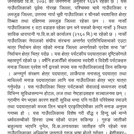
जनसंख्या वि.सं. २०७८ को जनगणना अनुसार १६७१ रहेको छ । यस
गाउँपालिकाको पूर्वमा गोरखा जिल्ला, पश्चिममा चामे गाउँपालिका र
लमजुङ जिल्ला, उत्तरमा नार्पा भूमी गाउँपालिका र चीनको स्वशासित क्षेत्र
तिब्बत तथा दक्षिणमा लमजुङ जिल्ला रहेका छन । यस नासोँ
गाउँपालिकामा ९ वटा वडाहरु रहेका छन भने यसको केन्द्र नासोँ ३ स्थित
साविक धारापानी गा.वि.स.को कार्यालय (२१६० मि.) मा रहेको छ । नासोँ
गाउँपालिका नेपालको संघीय संरचना अन्तर्गत प्रतिनिधिसभाको एउटा
मात्र निर्वाचन क्षेत्र रहेको मनाङ जिल्ला अन्तर्गतको प्रदेश सभा “क”
निर्वाचन क्षेत्र भित्र पर्दछ । यस क्षेत्र पर्यटकीय पदयात्राका दृष्टिकोणले
महत्वपुर्ण रहेको छ । वर्षेनि हजारौँको संख्यामा स्वदेशी र विदेशी पर्यटकहरु
मनाङ जिल्ला प्रवेश गर्ने द्वारको रुपमा यस गाउँपालिकालाई लिन सकिन्छ
। अन्नपुर्ण संरक्षण क्षेत्र पदयात्रा, लार्केपास मनासलु पदयात्रा तथा
माथिल्लो मनाङ पदयात्राका लागि यस गाउँपालिका क्षेत्र भएर यात्रा
गर्नुपर्दछ । यस गाउँपालिका भित्र पर्यटकको सेवालाई मध्यनजर राख्दै
विभिन्न सुविधासम्पन्न होटल, लज तथा गेष्टहाउसहरु सञ्चालनमा छन् ।
ग्रामीण भेग भएका कारण शहरी सुविधा भन्दा पनि गाउँले परिवेशमा रमाउने
तथा पदयात्राको मज्जा लिन चाहने प्रकृतिप्रेमीका लागि मनाङ अनुपम
गन्तब्य हो । यस गाउँपालिकामा विशेष गरी वौद्ध र हिन्दु धर्म मान्ने
धर्मावलम्बीको हिस्सा उच्च रहेको पाउन सकिन्छ । गुरुङ जातीको
बाहुल्यता भएपनि पुनेल, वि.क.लगायतका जातीहरु पनि रहेको यस
गाउँपालिकाका अधिकांश जनताले गुरुङ भाषा बोल्ने गर्दछन् । बेशीसहर–