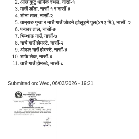
आखे कुटु धार्मिक स्थल, नासोँ-१
मार्खै डाँडा, नासोँ १ र नासोँ ४
डाेना ताल, नासोँ-२
ताम्राङ गुम्वा र नाचै गाउँ जोडने झोलुङ्गे पुल(४१२ मि.), नासोँ -२
पन्कार ताल, नासोँ-७
भिम्थाङ गाउँ, नासोँ-७
नाचै गाउँ होमस्टे, नासोँ-२
ओ‍‍‌डार गाउँ होमस्टे, नासोँ-४
डाफे लेक, नासोँ-४
ताचै गाउँ होमस्टे, नासोँ-८
Submitted on:
Wed, 06/03/2026 - 19:21