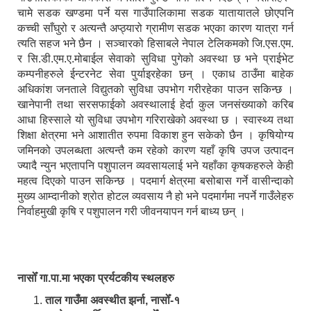
चामे सडक खण्डमा पर्ने यस गाउँपालिकामा सडक यातायातले छोएपनि
कच्ची साँघुरो र अत्यन्तै अप्ठ्यारो ग्रामीण सडक भएका कारण यात्रा गर्न
त्यति सहज भने छैन । सञ्चारको हिसाबले नेपाल टेलिकमको जि.एस.एम.
र सि.डी.एम.ए.मोबाईल सेवाको सुविधा पुगेको अवस्था छ भने प्राईभेट
कम्पनीहरुले ईन्टरनेट सेवा पुर्याइरहेका छन् । एकाध ठाउँमा बाहेक
अधिकांश जनताले विद्युतको सुविधा उपभोग गरीरहेका पाउन सकिन्छ ।
खानेपानी तथा सरसफाईको अवस्थालाई हेर्दा कुल जनसंख्याको करिब
आधा हिस्साले यो सुविधा उपभोग गरिराखेको अवस्था छ । स्वास्थ्य तथा
शिक्षा क्षेत्रमा भने आशातीत रुपमा विकाश हुन सकेको छैन । कृषियोग्य
जमिनको उपलब्धता अत्यन्तै कम रहेको कारण यहाँ कृषि उपज उत्पादन
ज्यादै न्युन भएतापनि पशुपालन व्यवसायलाई भने यहाँका कृषकहरुले केही
महत्व दिएको पाउन सकिन्छ । पदमार्ग क्षेत्रमा बसोबास गर्ने वासीन्दाको
मुख्य आम्दानीको श्रोत होटल व्यवसाय नै हो भने पदमार्गमा नपर्ने गाउँलेहरु
निर्वाहमुखी कृषि र पशुपालन गरी जीवनयापन गर्न बाध्य छन् ।
नासोँ गा.पा.मा भएका प्रर्यटकीय स्थलहरु
ताल गाउँमा अवस्थीत झर्ना, नासोँ-१