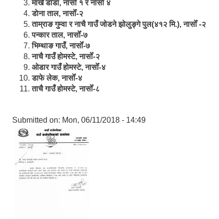
मार्खै डाँडा, नासोँ १ र नासोँ ४
डाेना ताल, नासोँ-२
ताम्राङ गुम्वा र नाचै गाउँ जोडने झोलुङ्गे पुल(४१२ मि.), नासोँ -२
पन्कार ताल, नासोँ-७
भिम्थाङ गाउँ, नासोँ-७
नाचै गाउँ होमस्टे, नासोँ-२
ओ‍‍‌डार गाउँ होमस्टे, नासोँ-४
डाफे लेक, नासोँ-४
ताचै गाउँ होमस्टे, नासोँ-८
Submitted on:
Mon, 06/11/2018 - 14:49