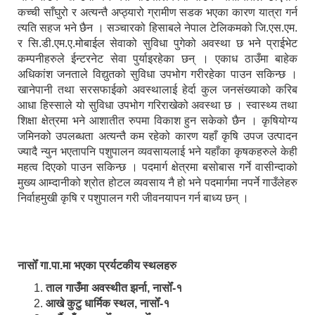
कच्ची साँघुरो र अत्यन्तै अप्ठ्यारो ग्रामीण सडक भएका कारण यात्रा गर्न
त्यति सहज भने छैन । सञ्चारको हिसाबले नेपाल टेलिकमको जि.एस.एम.
र सि.डी.एम.ए.मोबाईल सेवाको सुविधा पुगेको अवस्था छ भने प्राईभेट
कम्पनीहरुले ईन्टरनेट सेवा पुर्याइरहेका छन् । एकाध ठाउँमा बाहेक
अधिकांश जनताले विद्युतको सुविधा उपभोग गरीरहेका पाउन सकिन्छ ।
खानेपानी तथा सरसफाईको अवस्थालाई हेर्दा कुल जनसंख्याको करिब
आधा हिस्साले यो सुविधा उपभोग गरिराखेको अवस्था छ । स्वास्थ्य तथा
शिक्षा क्षेत्रमा भने आशातीत रुपमा विकाश हुन सकेको छैन । कृषियोग्य
जमिनको उपलब्धता अत्यन्तै कम रहेको कारण यहाँ कृषि उपज उत्पादन
ज्यादै न्युन भएतापनि पशुपालन व्यवसायलाई भने यहाँका कृषकहरुले केही
महत्व दिएको पाउन सकिन्छ । पदमार्ग क्षेत्रमा बसोबास गर्ने वासीन्दाको
मुख्य आम्दानीको श्रोत होटल व्यवसाय नै हो भने पदमार्गमा नपर्ने गाउँलेहरु
निर्वाहमुखी कृषि र पशुपालन गरी जीवनयापन गर्न बाध्य छन् ।
नासोँ गा.पा.मा भएका प्रर्यटकीय स्थलहरु
ताल गाउँमा अवस्थीत झर्ना, नासोँ-१
आखे कुटु धार्मिक स्थल, नासोँ-१