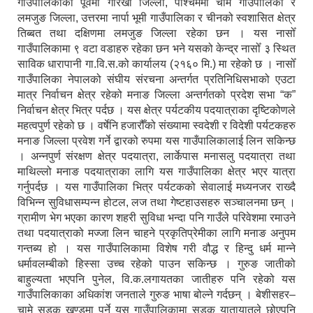
गाउँपालिकाको पूर्वमा गोरखा जिल्ला, पश्चिममा चामे गाउँपालिका र
लमजुङ जिल्ला, उत्तरमा नार्पा भूमी गाउँपालिका र चीनको स्वशासित क्षेत्र
तिब्बत तथा दक्षिणमा लमजुङ जिल्ला रहेका छन । यस नासोँ
गाउँपालिकामा ९ वटा वडाहरु रहेका छन भने यसको केन्द्र नासोँ ३ स्थित
साविक धारापानी गा.वि.स.को कार्यालय (२१६० मि.) मा रहेको छ । नासोँ
गाउँपालिका नेपालको संघीय संरचना अन्तर्गत प्रतिनिधिसभाको एउटा
मात्र निर्वाचन क्षेत्र रहेको मनाङ जिल्ला अन्तर्गतको प्रदेश सभा “क”
निर्वाचन क्षेत्र भित्र पर्दछ । यस क्षेत्र पर्यटकीय पदयात्राका दृष्टिकोणले
महत्वपुर्ण रहेको छ । वर्षेनि हजारौँको संख्यामा स्वदेशी र विदेशी पर्यटकहरु
मनाङ जिल्ला प्रवेश गर्ने द्वारको रुपमा यस गाउँपालिकालाई लिन सकिन्छ
। अन्नपुर्ण संरक्षण क्षेत्र पदयात्रा, लार्केपास मनासलु पदयात्रा तथा
माथिल्लो मनाङ पदयात्राका लागि यस गाउँपालिका क्षेत्र भएर यात्रा
गर्नुपर्दछ । यस गाउँपालिका भित्र पर्यटकको सेवालाई मध्यनजर राख्दै
विभिन्न सुविधासम्पन्न होटल, लज तथा गेष्टहाउसहरु सञ्चालनमा छन् ।
ग्रामीण भेग भएका कारण शहरी सुविधा भन्दा पनि गाउँले परिवेशमा रमाउने
तथा पदयात्राको मज्जा लिन चाहने प्रकृतिप्रेमीका लागि मनाङ अनुपम
गन्तब्य हो । यस गाउँपालिकामा विशेष गरी वौद्ध र हिन्दु धर्म मान्ने
धर्मावलम्बीको हिस्सा उच्च रहेको पाउन सकिन्छ । गुरुङ जातीको
बाहुल्यता भएपनि पुनेल, वि.क.लगायतका जातीहरु पनि रहेको यस
गाउँपालिकाका अधिकांश जनताले गुरुङ भाषा बोल्ने गर्दछन् । बेशीसहर–
चामे सडक खण्डमा पर्ने यस गाउँपालिकामा सडक यातायातले छोएपनि