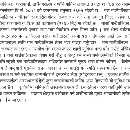
। साविकका धारापानी‚ ताचैवगरछाप र थोँचे गाविस लगायत ३ वटा गा.वि.स.हरु यस
 जनसंख्या वि.सं. २०७८ को जनगणना अनुसार १६७१ रहेको छ । यस गाउँपालिकाको
गाउँपालिका र चीनको स्वशासित क्षेत्र तिब्बत तथा दक्षिणमा लमजुङ जिल्ला रहेक
विक धारापानी गा.वि.स.को कार्यालय (२१६० मि.) मा रहेको छ । नासोँ गाउँपालिक
ल्ला अन्तर्गतको प्रदेश सभा “क” निर्वाचन क्षेत्र भित्र पर्दछ । यस क्षेत्र पर्य
ेशी पर्यटकहरु मनाङ जिल्ला प्रवेश गर्ने द्वारको रुपमा यस गाउँपालिकालाई लिन सकि
पदयात्राका लागि यस गाउँपालिका क्षेत्र भएर यात्रा गर्नुपर्दछ । यस गाउँपालिका
ु सञ्चालनमा छन् । ग्रामीण भेग भएका कारण शहरी सुविधा भन्दा पनि गाउँले परिव
 यस गाउँपालिकामा विशेष गरी वौद्ध र हिन्दु धर्म मान्ने धर्मावलम्बीको हिस्सा 
पनि रहेको यस गाउँपालिकाका अधिकांश जनताले गुरुङ भाषा बोल्ने गर्दछन् । बे
्यन्तै अप्ठ्यारो ग्रामीण सडक भएका कारण यात्रा गर्न त्यति सहज भने छैन । स
्था छ भने प्राईभेट कम्पनीहरुले ईन्टरनेट सेवा पुर्याइरहेका छन् । एकाध ठाउँम
सरसफाईको अवस्थालाई हेर्दा कुल जनसंख्याको करिब आधा हिस्साले यो सुविधा उ
सकेको छैन । कृषियोग्य जमिनको उपलब्धता अत्यन्तै कम रहेको कारण यहाँ कृषि उपज
पाउन सकिन्छ । पदमार्ग क्षेत्रमा बसोबास गर्ने वासीन्दाको मुख्य आम्दानीको श्र
 गर्न बाध्य छन् ।