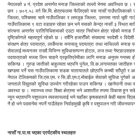
नेपालको ४ नं. प्रदेश अन्तर्गत मनाङ जिल्लाको तल्लो भेगमा अवस्थित छ 
छन । ७०९.५८ वर्ग कि.मि. क्षेत्रफलमा फैलिएको यस नासोँ गाउँपालिकाको
जिल्ला, पश्चिममा चामे गाउँपालिका र लमजुङ जिल्ला, उत्तरमा नार्पा भूमी 
गाउँपालिकामा ९ वटा वडाहरु रहेका छन भने यसको केन्द्र नासोँ ३ स्थित सा
संरचना अन्तर्गत प्रतिनिधिसभाको एउटा मात्र निर्वाचन क्षेत्र रहेको मनाङ जि
दृष्टिकोणले महत्वपुर्ण रहेको छ । वर्षेनि हजारौँको संख्यामा स्वदेशी र विद
संरक्षण क्षेत्र पदयात्रा, लार्केपास मनासलु पदयात्रा तथा माथिल्लो मनाङ 
सेवालाई मध्यनजर राख्दै विभिन्न सुविधासम्पन्न होटल, लज तथा गेष्टहाउसहर
पदयात्राको मज्जा लिन चाहने प्रकृतिप्रेमीका लागि मनाङ अनुपम गन्तब्य हो ।
सकिन्छ । गुरुङ जातीको बाहुल्यता भएपनि पुनेल, वि.क.लगायतका जातीहरु 
खण्डमा पर्ने यस गाउँपालिकामा सडक यातायातले छोएपनि कच्ची साँघुरो र अत
नेपाल टेलिकमको जि.एस.एम. र सि.डी.एम.ए.मोबाईल सेवाको सुविधा पुगेको अवस
जनताले विद्युतको सुविधा उपभोग गरीरहेका पाउन सकिन्छ । खानेपानी तथा 
अवस्था छ । स्वास्थ्य तथा शिक्षा क्षेत्रमा भने आशातीत रुपमा विकाश हुन 
न्युन भएतापनि पशुपालन व्यवसायलाई भने यहाँका कृषकहरुले केही महत्व दिएको 
नै हो भने पदमार्गमा नपर्ने गाउँलेहरु निर्वाहमुखी कृषि र पशुपालन गरी जीवनयापन
नासोँ गा.पा.मा भएका प्रर्यटकीय स्थलहरु