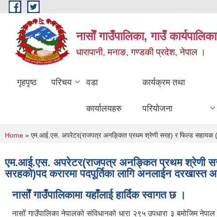
Skip to main content
नासाेँ गाउँपालिका, गाउँ कार्यपालिका
धारापानी, मनाङ, गण्डकी प्रदेश, नेपाल ।
गृहपृष्ठ
परिचय
वडा
कार्यक्रम तथा
कार्यालयहरु
परियोजना
You are here
Home
» एम‍.आई.एस. अपरेटर(राजपत्र अनङ्कित प्रथम श्रेणी सरह) र फिल्ड सहायक (र
एम‍.आई.एस. अपरेटर(राजपत्र अनङ्कित प्रथम श्रेणी सरह
सरहको)पद करारमा पदपूर्तिका लागि अनलाईन दरखास्त आ
नासाेँ गाउँपालिकामा यहाँलाई हार्दिक स्वागत छ ।
नासोँ गाउँपालिका नेपालको संविधानको धारा २९५ उपधारा ३ बमोजिम नेपा