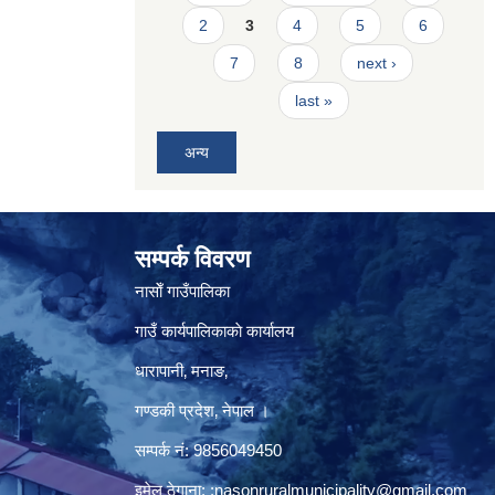
2
3
4
5
6
7
8
next ›
last »
अन्य
सम्पर्क विवरण
नासाेँ गाउँपालिका
गाउँ कार्यपालिकाकाे कार्यालय
धारापानी‚ मनाङ‚
गण्डकी प्रदेश‚ नेपाल ।
सम्पर्क न‌ं‍: 9856049450
इमेल ठेगाना:
:nasonruralmunicipality@gmail.com