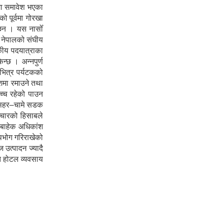
मा समावेश भएका
 पूर्वमा गोरखा
ा छन । यस नासोँ
ा नेपालको संघीय
टकीय पदयात्राका
न्छ । अन्नपुर्ण
 भित्र पर्यटकको
ेशमा रमाउने तथा
उच्च रहेको पाउन
शीसहर–चामे सडक
ञ्चारको हिसाबले
ा बाहेक अधिकांश
पभोग गरिराखेको
 उत्पादन ज्यादै
ोत होटल व्यवसाय