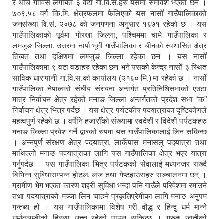
र थोँचे गाविस लगायत ३ वटा गा.वि.स.हरु यसमा समावेश भएका छन ।
७०९.५८ वर्ग कि.मि. क्षेत्रफलमा फैलिएको यस नासोँ गाउँपालिकाको
जनसंख्या वि.सं. २०७८ को जनगणना अनुसार १६७१ रहेको छ । यस
गाउँपालिकाको पूर्वमा गोरखा जिल्ला, पश्चिममा चामे गाउँपालिका र
लमजुङ जिल्ला, उत्तरमा नार्पा भूमी गाउँपालिका र चीनको स्वशासित क्षेत्र
तिब्बत तथा दक्षिणमा लमजुङ जिल्ला रहेका छन । यस नासोँ
गाउँपालिकामा ९ वटा वडाहरु रहेका छन भने यसको केन्द्र नासोँ ३ स्थित
साविक धारापानी गा.वि.स.को कार्यालय (२१६० मि.) मा रहेको छ । नासोँ
गाउँपालिका नेपालको संघीय संरचना अन्तर्गत प्रतिनिधिसभाको एउटा
मात्र निर्वाचन क्षेत्र रहेको मनाङ जिल्ला अन्तर्गतको प्रदेश सभा “क”
निर्वाचन क्षेत्र भित्र पर्दछ । यस क्षेत्र पर्यटकीय पदयात्राका दृष्टिकोणले
महत्वपुर्ण रहेको छ । वर्षेनि हजारौँको संख्यामा स्वदेशी र विदेशी पर्यटकहरु
मनाङ जिल्ला प्रवेश गर्ने द्वारको रुपमा यस गाउँपालिकालाई लिन सकिन्छ
। अन्नपुर्ण संरक्षण क्षेत्र पदयात्रा, लार्केपास मनासलु पदयात्रा तथा
माथिल्लो मनाङ पदयात्राका लागि यस गाउँपालिका क्षेत्र भएर यात्रा
गर्नुपर्दछ । यस गाउँपालिका भित्र पर्यटकको सेवालाई मध्यनजर राख्दै
विभिन्न सुविधासम्पन्न होटल, लज तथा गेष्टहाउसहरु सञ्चालनमा छन् ।
ग्रामीण भेग भएका कारण शहरी सुविधा भन्दा पनि गाउँले परिवेशमा रमाउने
तथा पदयात्राको मज्जा लिन चाहने प्रकृतिप्रेमीका लागि मनाङ अनुपम
गन्तब्य हो । यस गाउँपालिकामा विशेष गरी वौद्ध र हिन्दु धर्म मान्ने
धर्मावलम्बीको हिस्सा उच्च रहेको पाउन सकिन्छ । गुरुङ जातीको