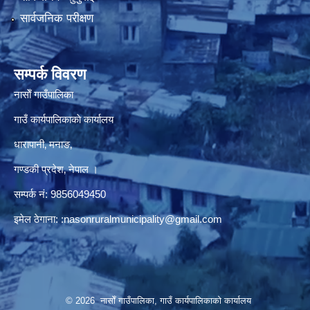
सार्वजनिक परीक्षण
सम्पर्क विवरण
नासाेँ गाउँपालिका
गाउँ कार्यपालिकाकाे कार्यालय
धारापानी‚ मनाङ‚
गण्डकी प्रदेश‚ नेपाल ।
सम्पर्क न‌ं‍: 9856049450
इमेल ठेगाना:
:nasonruralmunicipality@gmail.com
© 2026 नासाेँ गाउँपालिका, गाउँ कार्यपालिकाकाे कार्यालय