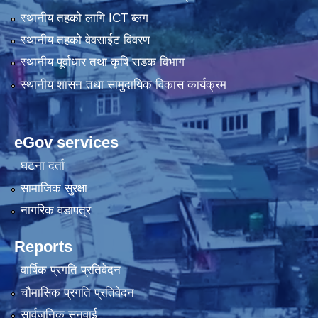
स्थानीय तहको लागि ICT ब्लग
स्थानीय तहको वेवसाईट विवरण
स्थानीय पूर्वाधार तथा कृषि सडक विभाग
स्थानीय शासन तथा सामुदायिक विकास कार्यक्रम
eGov services
घटना दर्ता
सामाजिक सुरक्षा
नागरिक वडापत्र
Reports
वार्षिक प्रगति प्रतिवेदन
चौमासिक प्रगति प्रतिवेदन
सार्वजनिक सुनुवाई