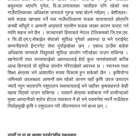
बाहुल्यता भएपनि पुनेल, वि.क.लगायतका जातीहरु पनि रहेको यस
गाउँपालिकाका अधिकांश जनताले गुरुङ भाषा बोल्ने गर्दछन् । बेशीसहर–
चामे सडक खण्डमा पर्ने यस गाउँपालिकामा सडक यातायातले छोएपनि
कच्ची साँघुरो र अत्यन्तै अप्ठ्यारो ग्रामीण सडक भएका कारण यात्रा गर्न
त्यति सहज भने छैन । सञ्चारको हिसाबले नेपाल टेलिकमको जि.एस.एम.
र सि.डी.एम.ए.मोबाईल सेवाको सुविधा पुगेको अवस्था छ भने प्राईभेट
कम्पनीहरुले ईन्टरनेट सेवा पुर्याइरहेका छन् । एकाध ठाउँमा बाहेक
अधिकांश जनताले विद्युतको सुविधा उपभोग गरीरहेका पाउन सकिन्छ ।
खानेपानी तथा सरसफाईको अवस्थालाई हेर्दा कुल जनसंख्याको करिब
आधा हिस्साले यो सुविधा उपभोग गरिराखेको अवस्था छ । स्वास्थ्य तथा
शिक्षा क्षेत्रमा भने आशातीत रुपमा विकाश हुन सकेको छैन । कृषियोग्य
जमिनको उपलब्धता अत्यन्तै कम रहेको कारण यहाँ कृषि उपज उत्पादन
ज्यादै न्युन भएतापनि पशुपालन व्यवसायलाई भने यहाँका कृषकहरुले केही
महत्व दिएको पाउन सकिन्छ । पदमार्ग क्षेत्रमा बसोबास गर्ने वासीन्दाको
मुख्य आम्दानीको श्रोत होटल व्यवसाय नै हो भने पदमार्गमा नपर्ने गाउँलेहरु
निर्वाहमुखी कृषि र पशुपालन गरी जीवनयापन गर्न बाध्य छन् ।
नासोँ गा.पा.मा भएका प्रर्यटकीय स्थलहरु