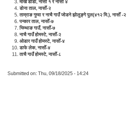
मार्खै डाँडा, नासोँ १ र नासोँ ४
डाेना ताल, नासोँ-२
ताम्राङ गुम्वा र नाचै गाउँ जोडने झोलुङ्गे पुल(४१२ मि.), नासोँ -२
पन्कार ताल, नासोँ-७
भिम्थाङ गाउँ, नासोँ-७
नाचै गाउँ होमस्टे, नासोँ-२
ओ‍‍‌डार गाउँ होमस्टे, नासोँ-४
डाफे लेक, नासोँ-४
ताचै गाउँ होमस्टे, नासोँ-८
Submitted on:
Thu, 09/18/2025 - 14:24