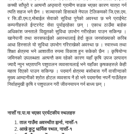
कच्ची साँघुरो र अत्यन्तै अप्ठ्यारो ग्रामीण सडक भएका कारण यात्रा गर्न
त्यति सहज भने छैन । सञ्चारको हिसाबले नेपाल टेलिकमको जि.एस.एम.
र सि.डी.एम.ए.मोबाईल सेवाको सुविधा पुगेको अवस्था छ भने प्राईभेट
कम्पनीहरुले ईन्टरनेट सेवा पुर्याइरहेका छन् । एकाध ठाउँमा बाहेक
अधिकांश जनताले विद्युतको सुविधा उपभोग गरीरहेका पाउन सकिन्छ ।
खानेपानी तथा सरसफाईको अवस्थालाई हेर्दा कुल जनसंख्याको करिब
आधा हिस्साले यो सुविधा उपभोग गरिराखेको अवस्था छ । स्वास्थ्य तथा
शिक्षा क्षेत्रमा भने आशातीत रुपमा विकाश हुन सकेको छैन । कृषियोग्य
जमिनको उपलब्धता अत्यन्तै कम रहेको कारण यहाँ कृषि उपज उत्पादन
ज्यादै न्युन भएतापनि पशुपालन व्यवसायलाई भने यहाँका कृषकहरुले केही
महत्व दिएको पाउन सकिन्छ । पदमार्ग क्षेत्रमा बसोबास गर्ने वासीन्दाको
मुख्य आम्दानीको श्रोत होटल व्यवसाय नै हो भने पदमार्गमा नपर्ने गाउँलेहरु
निर्वाहमुखी कृषि र पशुपालन गरी जीवनयापन गर्न बाध्य छन् ।
नासोँ गा.पा.मा भएका प्रर्यटकीय स्थलहरु
ताल गाउँमा अवस्थीत झर्ना, नासोँ-१
आखे कुटु धार्मिक स्थल, नासोँ-१