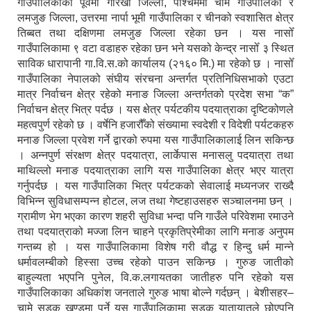
गाउँपालिकाको पूर्वमा गोरखा जिल्ला, पश्चिममा चामे गाउँपालिका र
लमजुङ जिल्ला, उत्तरमा नार्पा भूमी गाउँपालिका र चीनको स्वशासित क्षेत्र
तिब्बत तथा दक्षिणमा लमजुङ जिल्ला रहेका छन । यस नासोँ
गाउँपालिकामा ९ वटा वडाहरु रहेका छन भने यसको केन्द्र नासोँ ३ स्थित
साविक धारापानी गा.वि.स.को कार्यालय (२१६० मि.) मा रहेको छ । नासोँ
गाउँपालिका नेपालको संघीय संरचना अन्तर्गत प्रतिनिधिसभाको एउटा
मात्र निर्वाचन क्षेत्र रहेको मनाङ जिल्ला अन्तर्गतको प्रदेश सभा “क”
निर्वाचन क्षेत्र भित्र पर्दछ । यस क्षेत्र पर्यटकीय पदयात्राका दृष्टिकोणले
महत्वपुर्ण रहेको छ । वर्षेनि हजारौँको संख्यामा स्वदेशी र विदेशी पर्यटकहरु
मनाङ जिल्ला प्रवेश गर्ने द्वारको रुपमा यस गाउँपालिकालाई लिन सकिन्छ
। अन्नपुर्ण संरक्षण क्षेत्र पदयात्रा, लार्केपास मनासलु पदयात्रा तथा
माथिल्लो मनाङ पदयात्राका लागि यस गाउँपालिका क्षेत्र भएर यात्रा
गर्नुपर्दछ । यस गाउँपालिका भित्र पर्यटकको सेवालाई मध्यनजर राख्दै
विभिन्न सुविधासम्पन्न होटल, लज तथा गेष्टहाउसहरु सञ्चालनमा छन् ।
ग्रामीण भेग भएका कारण शहरी सुविधा भन्दा पनि गाउँले परिवेशमा रमाउने
तथा पदयात्राको मज्जा लिन चाहने प्रकृतिप्रेमीका लागि मनाङ अनुपम
गन्तब्य हो । यस गाउँपालिकामा विशेष गरी वौद्ध र हिन्दु धर्म मान्ने
धर्मावलम्बीको हिस्सा उच्च रहेको पाउन सकिन्छ । गुरुङ जातीको
बाहुल्यता भएपनि पुनेल, वि.क.लगायतका जातीहरु पनि रहेको यस
गाउँपालिकाका अधिकांश जनताले गुरुङ भाषा बोल्ने गर्दछन् । बेशीसहर–
चामे सडक खण्डमा पर्ने यस गाउँपालिकामा सडक यातायातले छोएपनि