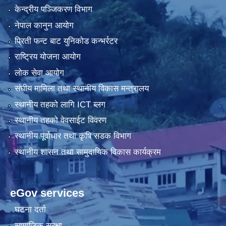
केन्द्रीय पञ्जिकरण विभाग
नेपाल कानुन आयोग
प्रिती फन्ट बाट युनिकोड कन्भर्रटर
राष्ट्रिय योजना आयोग
लोक सेवा आयोग
संघीय मामिला तथा स्थानीय विकास मन्त्रालय
स्थानीय तहको लागि ICT ब्लग
स्थानीय तहको वेवसाईट विवरण
स्थानीय पूर्वाधार तथा कृषि सडक विभाग
स्थानीय शासन तथा सामुदायिक विकास कार्यक्रम
eGov services
घटना दर्ता
सामाजिक सुरक्षा