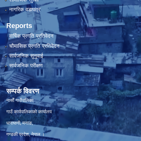
नागरिक वडापत्र
Reports
वार्षिक प्रगति प्रतिवेदन
चौमासिक प्रगति प्रतिवेदन
सार्वजनिक सुनुवाई
सार्वजनिक परीक्षण
सम्पर्क विवरण
नासाेँ गाउँपालिका
गाउँ कार्यपालिकाकाे कार्यालय
धारापानी‚ मनाङ‚
गण्डकी प्रदेश‚ नेपाल ।