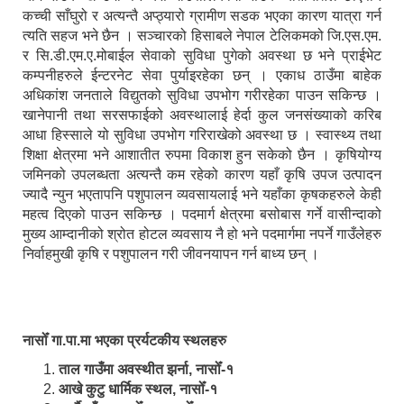
कच्ची साँघुरो र अत्यन्तै अप्ठ्यारो ग्रामीण सडक भएका कारण यात्रा गर्न
त्यति सहज भने छैन । सञ्चारको हिसाबले नेपाल टेलिकमको जि.एस.एम.
र सि.डी.एम.ए.मोबाईल सेवाको सुविधा पुगेको अवस्था छ भने प्राईभेट
कम्पनीहरुले ईन्टरनेट सेवा पुर्याइरहेका छन् । एकाध ठाउँमा बाहेक
अधिकांश जनताले विद्युतको सुविधा उपभोग गरीरहेका पाउन सकिन्छ ।
खानेपानी तथा सरसफाईको अवस्थालाई हेर्दा कुल जनसंख्याको करिब
आधा हिस्साले यो सुविधा उपभोग गरिराखेको अवस्था छ । स्वास्थ्य तथा
शिक्षा क्षेत्रमा भने आशातीत रुपमा विकाश हुन सकेको छैन । कृषियोग्य
जमिनको उपलब्धता अत्यन्तै कम रहेको कारण यहाँ कृषि उपज उत्पादन
ज्यादै न्युन भएतापनि पशुपालन व्यवसायलाई भने यहाँका कृषकहरुले केही
महत्व दिएको पाउन सकिन्छ । पदमार्ग क्षेत्रमा बसोबास गर्ने वासीन्दाको
मुख्य आम्दानीको श्रोत होटल व्यवसाय नै हो भने पदमार्गमा नपर्ने गाउँलेहरु
निर्वाहमुखी कृषि र पशुपालन गरी जीवनयापन गर्न बाध्य छन् ।
नासोँ गा.पा.मा भएका प्रर्यटकीय स्थलहरु
ताल गाउँमा अवस्थीत झर्ना, नासोँ-१
आखे कुटु धार्मिक स्थल, नासोँ-१