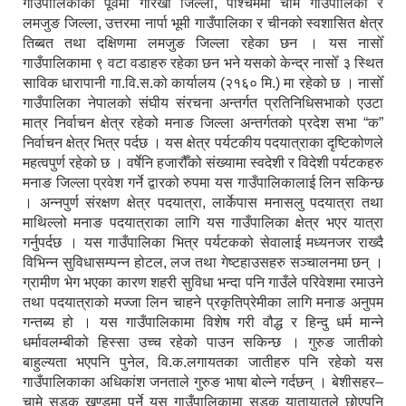
गाउँपालिकाको पूर्वमा गोरखा जिल्ला, पश्चिममा चामे गाउँपालिका र
लमजुङ जिल्ला, उत्तरमा नार्पा भूमी गाउँपालिका र चीनको स्वशासित क्षेत्र
तिब्बत तथा दक्षिणमा लमजुङ जिल्ला रहेका छन । यस नासोँ
गाउँपालिकामा ९ वटा वडाहरु रहेका छन भने यसको केन्द्र नासोँ ३ स्थित
साविक धारापानी गा.वि.स.को कार्यालय (२१६० मि.) मा रहेको छ । नासोँ
गाउँपालिका नेपालको संघीय संरचना अन्तर्गत प्रतिनिधिसभाको एउटा
मात्र निर्वाचन क्षेत्र रहेको मनाङ जिल्ला अन्तर्गतको प्रदेश सभा “क”
निर्वाचन क्षेत्र भित्र पर्दछ । यस क्षेत्र पर्यटकीय पदयात्राका दृष्टिकोणले
महत्वपुर्ण रहेको छ । वर्षेनि हजारौँको संख्यामा स्वदेशी र विदेशी पर्यटकहरु
मनाङ जिल्ला प्रवेश गर्ने द्वारको रुपमा यस गाउँपालिकालाई लिन सकिन्छ
। अन्नपुर्ण संरक्षण क्षेत्र पदयात्रा, लार्केपास मनासलु पदयात्रा तथा
माथिल्लो मनाङ पदयात्राका लागि यस गाउँपालिका क्षेत्र भएर यात्रा
गर्नुपर्दछ । यस गाउँपालिका भित्र पर्यटकको सेवालाई मध्यनजर राख्दै
विभिन्न सुविधासम्पन्न होटल, लज तथा गेष्टहाउसहरु सञ्चालनमा छन् ।
ग्रामीण भेग भएका कारण शहरी सुविधा भन्दा पनि गाउँले परिवेशमा रमाउने
तथा पदयात्राको मज्जा लिन चाहने प्रकृतिप्रेमीका लागि मनाङ अनुपम
गन्तब्य हो । यस गाउँपालिकामा विशेष गरी वौद्ध र हिन्दु धर्म मान्ने
धर्मावलम्बीको हिस्सा उच्च रहेको पाउन सकिन्छ । गुरुङ जातीको
बाहुल्यता भएपनि पुनेल, वि.क.लगायतका जातीहरु पनि रहेको यस
गाउँपालिकाका अधिकांश जनताले गुरुङ भाषा बोल्ने गर्दछन् । बेशीसहर–
चामे सडक खण्डमा पर्ने यस गाउँपालिकामा सडक यातायातले छोएपनि