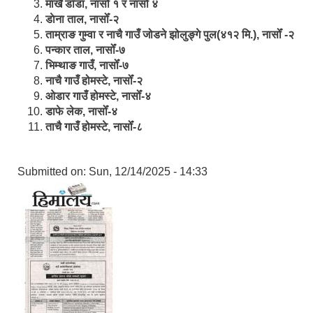
मार्खै डाँडा, नासोँ १ र नासोँ ४
डाेना ताल, नासोँ-२
ताम्राङ गुम्वा र नाचै गाउँ जोडने झोलुङ्गे पुल(४१२ मि.), नासोँ -२
पन्कार ताल, नासोँ-७
भिम्थाङ गाउँ, नासोँ-७
नाचै गाउँ होमस्टे, नासोँ-२
ओ‍‍‌डार गाउँ होमस्टे, नासोँ-४
डाफे लेक, नासोँ-४
ताचै गाउँ होमस्टे, नासोँ-८
Submitted on:
Sun, 12/14/2025 - 14:33