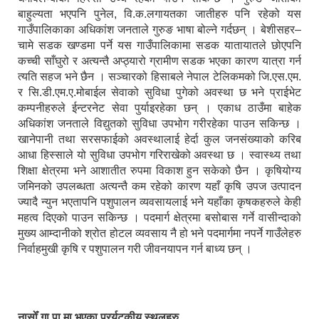
बाहुल्यता भएपनि पुनेल, वि.क.लगायतका जातीहरु पनि रहेको यस
गाउँपालिकाका अधिकांश जनताले गुरुङ भाषा बोल्ने गर्दछन् । बेशीसहर–
चामे सडक खण्डमा पर्ने यस गाउँपालिकामा सडक यातायातले छोएपनि
कच्ची साँघुरो र अत्यन्तै अप्ठ्यारो ग्रामीण सडक भएका कारण यात्रा गर्न
त्यति सहज भने छैन । सञ्चारको हिसाबले नेपाल टेलिकमको जि.एस.एम.
र सि.डी.एम.ए.मोबाईल सेवाको सुविधा पुगेको अवस्था छ भने प्राईभेट
कम्पनीहरुले ईन्टरनेट सेवा पुर्याइरहेका छन् । एकाध ठाउँमा बाहेक
अधिकांश जनताले विद्युतको सुविधा उपभोग गरीरहेका पाउन सकिन्छ ।
खानेपानी तथा सरसफाईको अवस्थालाई हेर्दा कुल जनसंख्याको करिब
आधा हिस्साले यो सुविधा उपभोग गरिराखेको अवस्था छ । स्वास्थ्य तथा
शिक्षा क्षेत्रमा भने आशातीत रुपमा विकाश हुन सकेको छैन । कृषियोग्य
जमिनको उपलब्धता अत्यन्तै कम रहेको कारण यहाँ कृषि उपज उत्पादन
ज्यादै न्युन भएतापनि पशुपालन व्यवसायलाई भने यहाँका कृषकहरुले केही
महत्व दिएको पाउन सकिन्छ । पदमार्ग क्षेत्रमा बसोबास गर्ने वासीन्दाको
मुख्य आम्दानीको श्रोत होटल व्यवसाय नै हो भने पदमार्गमा नपर्ने गाउँलेहरु
निर्वाहमुखी कृषि र पशुपालन गरी जीवनयापन गर्न बाध्य छन् ।
नासोँ गा.पा.मा भएका प्रर्यटकीय स्थलहरु