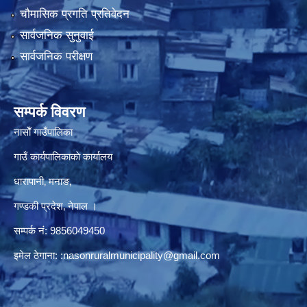
चौमासिक प्रगति प्रतिवेदन
सार्वजनिक सुनुवाई
सार्वजनिक परीक्षण
सम्पर्क विवरण
नासाेँ गाउँपालिका
गाउँ कार्यपालिकाकाे कार्यालय
धारापानी‚ मनाङ‚
गण्डकी प्रदेश‚ नेपाल ।
सम्पर्क न‌ं‍: 9856049450
इमेल ठेगाना:
:nasonruralmunicipality@gmail.com