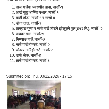
ताल गाउँमा अवस्थीत झर्ना, नासोँ-१
आखे कुटु धार्मिक स्थल, नासोँ-१
मार्खै डाँडा, नासोँ १ र नासोँ ४
डाेना ताल, नासोँ-२
ताम्राङ गुम्वा र नाचै गाउँ जोडने झोलुङ्गे पुल(४१२ मि.), नासोँ -२
पन्कार ताल, नासोँ-७
भिम्थाङ गाउँ, नासोँ-७
नाचै गाउँ होमस्टे, नासोँ-२
ओ‍‍‌डार गाउँ होमस्टे, नासोँ-४
डाफे लेक, नासोँ-४
ताचै गाउँ होमस्टे, नासोँ-८
Submitted on:
Thu, 03/12/2026 - 17:15