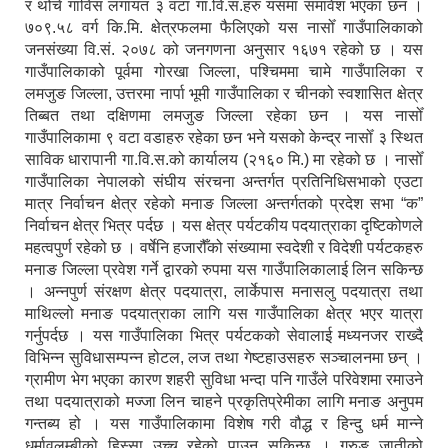
र थोँचे गाविस लगायत ३ वटा गा.वि.स.हरु यसमा समावेश भएका छन ।
७०९.५८ वर्ग कि.मि. क्षेत्रफलमा फैलिएको यस नासोँ गाउँपालिकाको
जनसंख्या वि.सं. २०७८ को जनगणना अनुसार १६७१ रहेको छ । यस
गाउँपालिकाको पूर्वमा गोरखा जिल्ला, पश्चिममा चामे गाउँपालिका र
लमजुङ जिल्ला, उत्तरमा नार्पा भूमी गाउँपालिका र चीनको स्वशासित क्षेत्र
तिब्बत तथा दक्षिणमा लमजुङ जिल्ला रहेका छन । यस नासोँ
गाउँपालिकामा ९ वटा वडाहरु रहेका छन भने यसको केन्द्र नासोँ ३ स्थित
साविक धारापानी गा.वि.स.को कार्यालय (२१६० मि.) मा रहेको छ । नासोँ
गाउँपालिका नेपालको संघीय संरचना अन्तर्गत प्रतिनिधिसभाको एउटा
मात्र निर्वाचन क्षेत्र रहेको मनाङ जिल्ला अन्तर्गतको प्रदेश सभा “क”
निर्वाचन क्षेत्र भित्र पर्दछ । यस क्षेत्र पर्यटकीय पदयात्राका दृष्टिकोणले
महत्वपुर्ण रहेको छ । वर्षेनि हजारौँको संख्यामा स्वदेशी र विदेशी पर्यटकहरु
मनाङ जिल्ला प्रवेश गर्ने द्वारको रुपमा यस गाउँपालिकालाई लिन सकिन्छ
। अन्नपुर्ण संरक्षण क्षेत्र पदयात्रा, लार्केपास मनासलु पदयात्रा तथा
माथिल्लो मनाङ पदयात्राका लागि यस गाउँपालिका क्षेत्र भएर यात्रा
गर्नुपर्दछ । यस गाउँपालिका भित्र पर्यटकको सेवालाई मध्यनजर राख्दै
विभिन्न सुविधासम्पन्न होटल, लज तथा गेष्टहाउसहरु सञ्चालनमा छन् ।
ग्रामीण भेग भएका कारण शहरी सुविधा भन्दा पनि गाउँले परिवेशमा रमाउने
तथा पदयात्राको मज्जा लिन चाहने प्रकृतिप्रेमीका लागि मनाङ अनुपम
गन्तब्य हो । यस गाउँपालिकामा विशेष गरी वौद्ध र हिन्दु धर्म मान्ने
धर्मावलम्बीको हिस्सा उच्च रहेको पाउन सकिन्छ । गुरुङ जातीको