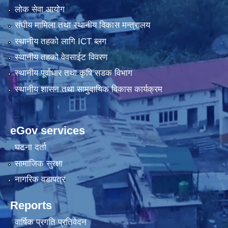
लोक सेवा आयोग
संघीय मामिला तथा स्थानीय विकास मन्त्रालय
स्थानीय तहको लागि ICT ब्लग
स्थानीय तहको वेवसाईट विवरण
स्थानीय पूर्वाधार तथा कृषि सडक विभाग
स्थानीय शासन तथा सामुदायिक विकास कार्यक्रम
eGov services
घटना दर्ता
सामाजिक सुरक्षा
नागरिक वडापत्र
Reports
वार्षिक प्रगति प्रतिवेदन