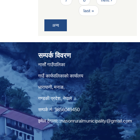
7
8
next ›
last »
अन्य
सम्पर्क विवरण
नासाेँ गाउँपालिका
गाउँ कार्यपालिकाकाे कार्यालय
धारापानी‚ मनाङ‚
गण्डकी प्रदेश‚ नेपाल ।
सम्पर्क न‌ं‍: 9856049450
इमेल ठेगाना:
:nasonruralmunicipality@gmail.com