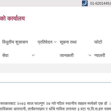
01-6201449,
काे कार्यालय
विधुतीय शुसासन
प्रतिवेदन
सूचना तथा
फोटो
सेवा
जानकारी
ग्यालरी
ल सरकारबाट २०७३ साल फाल्गुण २७ गते गठित स्थानीय तहहरु मध्येको एक हो ।
। साविकका धारापानी‚ ताचैवगरछाप र थोँचे गाविस लगायत ३ वटा गा.वि.स.हरु यस