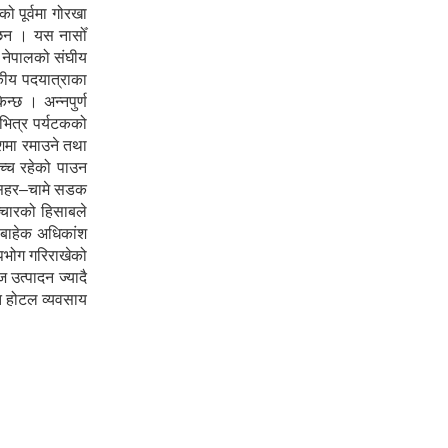
 पूर्वमा गोरखा
ा छन । यस नासोँ
ा नेपालको संघीय
टकीय पदयात्राका
न्छ । अन्नपुर्ण
 भित्र पर्यटकको
ेशमा रमाउने तथा
उच्च रहेको पाउन
शीसहर–चामे सडक
ञ्चारको हिसाबले
ा बाहेक अधिकांश
पभोग गरिराखेको
 उत्पादन ज्यादै
ोत होटल व्यवसाय