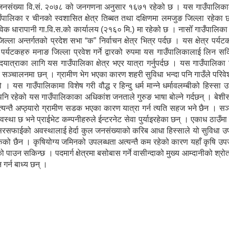
 जनसंख्या वि.सं. २०७८ को जनगणना अनुसार १६७१ रहेको छ । यस गाउँपालिकाको
गाउँपालिका र चीनको स्वशासित क्षेत्र तिब्बत तथा दक्षिणमा लमजुङ जिल्ला रहेक
विक धारापानी गा.वि.स.को कार्यालय (२१६० मि.) मा रहेको छ । नासोँ गाउँपालिक
ल्ला अन्तर्गतको प्रदेश सभा “क” निर्वाचन क्षेत्र भित्र पर्दछ । यस क्षेत्र पर्य
ेशी पर्यटकहरु मनाङ जिल्ला प्रवेश गर्ने द्वारको रुपमा यस गाउँपालिकालाई लिन सकि
पदयात्राका लागि यस गाउँपालिका क्षेत्र भएर यात्रा गर्नुपर्दछ । यस गाउँपालिका
ु सञ्चालनमा छन् । ग्रामीण भेग भएका कारण शहरी सुविधा भन्दा पनि गाउँले परिव
 यस गाउँपालिकामा विशेष गरी वौद्ध र हिन्दु धर्म मान्ने धर्मावलम्बीको हिस्सा 
पनि रहेको यस गाउँपालिकाका अधिकांश जनताले गुरुङ भाषा बोल्ने गर्दछन् । बे
्यन्तै अप्ठ्यारो ग्रामीण सडक भएका कारण यात्रा गर्न त्यति सहज भने छैन । स
्था छ भने प्राईभेट कम्पनीहरुले ईन्टरनेट सेवा पुर्याइरहेका छन् । एकाध ठाउँम
सरसफाईको अवस्थालाई हेर्दा कुल जनसंख्याको करिब आधा हिस्साले यो सुविधा उ
सकेको छैन । कृषियोग्य जमिनको उपलब्धता अत्यन्तै कम रहेको कारण यहाँ कृषि उपज
पाउन सकिन्छ । पदमार्ग क्षेत्रमा बसोबास गर्ने वासीन्दाको मुख्य आम्दानीको श्र
 गर्न बाध्य छन् ।