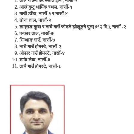
ताल गाउँमा अवस्थीत झर्ना, नासोँ-१
आखे कुटु धार्मिक स्थल, नासोँ-१
मार्खै डाँडा, नासोँ १ र नासोँ ४
डाेना ताल, नासोँ-२
ताम्राङ गुम्वा र नाचै गाउँ जोडने झोलुङ्गे पुल(४१२ मि.), नासोँ -२
पन्कार ताल, नासोँ-७
भिम्थाङ गाउँ, नासोँ-७
नाचै गाउँ होमस्टे, नासोँ-२
ओ‍‍‌डार गाउँ होमस्टे, नासोँ-४
डाफे लेक, नासोँ-४
ताचै गाउँ होमस्टे, नासोँ-८