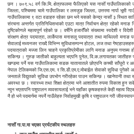
छन । ७०९.५८ वर्ग कि.मि. क्षेत्रफलमा फैलिएको यस नासोँ गाउँपालिकाको
जिल्ला, पश्चिममा चामे गाउँपालिका र लमजुङ जिल्ला, उत्तरमा नार्पा भूमी 
गाउँपालिकामा ९ वटा वडाहरु रहेका छन भने यसको केन्द्र नासोँ ३ स्थित सा
संरचना अन्तर्गत प्रतिनिधिसभाको एउटा मात्र निर्वाचन क्षेत्र रहेको मनाङ जि
दृष्टिकोणले महत्वपुर्ण रहेको छ । वर्षेनि हजारौँको संख्यामा स्वदेशी र विद
संरक्षण क्षेत्र पदयात्रा, लार्केपास मनासलु पदयात्रा तथा माथिल्लो मनाङ 
सेवालाई मध्यनजर राख्दै विभिन्न सुविधासम्पन्न होटल, लज तथा गेष्टहाउसहर
पदयात्राको मज्जा लिन चाहने प्रकृतिप्रेमीका लागि मनाङ अनुपम गन्तब्य हो ।
सकिन्छ । गुरुङ जातीको बाहुल्यता भएपनि पुनेल, वि.क.लगायतका जातीहरु 
खण्डमा पर्ने यस गाउँपालिकामा सडक यातायातले छोएपनि कच्ची साँघुरो र अत
नेपाल टेलिकमको जि.एस.एम. र सि.डी.एम.ए.मोबाईल सेवाको सुविधा पुगेको अवस
जनताले विद्युतको सुविधा उपभोग गरीरहेका पाउन सकिन्छ । खानेपानी तथा 
अवस्था छ । स्वास्थ्य तथा शिक्षा क्षेत्रमा भने आशातीत रुपमा विकाश हुन 
न्युन भएतापनि पशुपालन व्यवसायलाई भने यहाँका कृषकहरुले केही महत्व दिएको 
नै हो भने पदमार्गमा नपर्ने गाउँलेहरु निर्वाहमुखी कृषि र पशुपालन गरी जीवनयापन
नासोँ गा.पा.मा भएका प्रर्यटकीय स्थलहरु